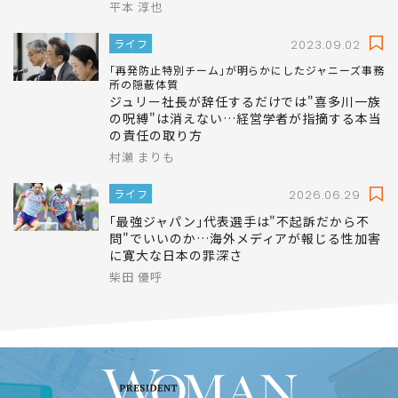
平本 淳也
ライフ
2023.09.02
｢再発防止特別チーム｣が明らかにしたジャニーズ事務
所の隠蔽体質
ジュリー社長が辞任するだけでは"喜多川一族
の呪縛"は消えない…経営学者が指摘する本当
の責任の取り方
村瀬 まりも
ライフ
2026.06.29
｢最強ジャパン｣代表選手は"不起訴だから不
問"でいいのか…海外メディアが報じる性加害
に寛大な日本の罪深さ
柴田 優呼