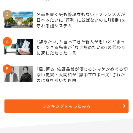
3
名前を書く紙も整理券もない…フランス人が
日本みたいに｢行列｣に並ばないのに｢順番｣を
守れる謎システム
4
｢辞めたい｣と言ってきた新人が思いとどまっ
た…できる先輩が｢なぜ辞めたいの｣の代わり
に返したたった一言
5
｢風､薫る｣佐野晶哉が演じるシマケンめぐる切
ない史実…大関和が"獄中プロポーズ"された
のに身を引いた理由
ランキングをもっとみる