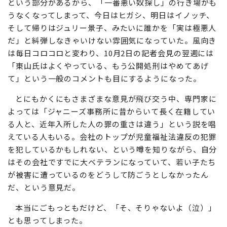
という部分があるから、「一番悪い奴探し」の行き場がも
うなくなってしまって、今日はヒガシ、明日はイノッチ、
そして帰りはジュリー景子、みたいに誰かを「実は極悪人
だ」と糾弾しなきゃいけない雰囲気になっていた。風向き
は毎日コロコロと変わり、10月2日の記者会見の翌週には
「東山氏はよくやっている、もう公開処刑はやめてあげ
て」という一般のコメントも目にするようになった。
とにもかくにもさまざまな意見が飛び交う中、専門家に
よっては「ジャニーズ事務所に昔からいて長く在籍してい
る人と、近年入所した人の罪の重さは違う」という説を唱
えている人もいる。会社のトップが児童福祉法違反の犯罪
を犯しているかもしれない、という噂を知りながら、自分
はその会社ですでに大ベテランになっていて、若い子たち
が被害に遭っているのをどうして防ごうとしなかったん
だ、という意見だ。
本当にごもっともだけど、「そ、そりゃないよ（泣）」
とも思ってしまった。