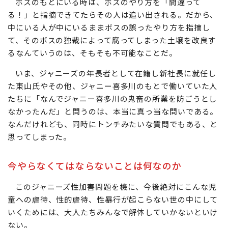
ボスのもとにいる時は、ボスのやり方を「間違って
る！」と指摘できてたらその人は追い出される。だから、
中にいる人が中にいるままボスの誤ったやり方を指摘し
て、そのボスの独裁によって腐ってしまった土壌を改良す
るなんていうのは、そもそも不可能なことだ。
いま、ジャニーズの年長者として在籍し新社長に就任し
た東山氏やその他、ジャニー喜多川のもとで働いていた人
たちに「なんでジャニー喜多川の鬼畜の所業を防ごうとし
なかったんだ」と問うのは、本当に真っ当な問いである。
なんだけれども、同時にトンチみたいな質問でもある、と
思ってしまった。
今やらなくてはならないことは何なのか
このジャニーズ性加害問題を機に、今後絶対にこんな児
童への虐待、性的虐待、性暴行が起こらない世の中にして
いくためには、大人たちみんなで解体していかないといけ
ない。