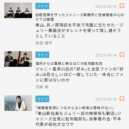
ライフ
2023.09.15
旧経営陣を守ったジャニーズ事務所に性被害者の心の
ケアは無理
東山､井ノ原両氏を平気で矢面に立たせた…ジ
ュリー藤島氏がタレントを使って隠し通そう
としていること
柴田 優呼
ライフ
2023.09.14
海外からは異様と映るほどの低年齢志向
ジャニー喜多川氏の｢好み｣と女性ファンの｢好
み｣は恐ろしいほど一致していた…本当にファ
ンに罪はないのか
河崎 環
ライフ
2023.09.13
｢被害者救済につながらない改革は意味がない｣
｢東山新社長もジュリー氏の株保有も歓迎｣ジ
ャニーズ会見に批判殺到も､当事者の会･平本
代表が前向きなワケ