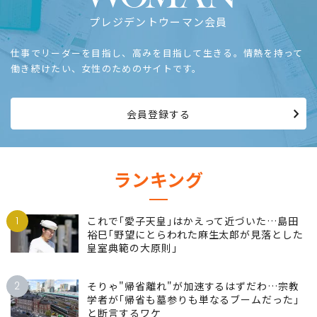
プレジデントウーマン会員
仕事でリーダーを目指し、高みを目指して生きる。情熱を持って
働き続けたい、女性のためのサイトです。
会員登録する
ランキング
1
これで｢愛子天皇｣はかえって近づいた…島田
裕巳｢野望にとらわれた麻生太郎が見落とした
皇室典範の大原則｣
2
そりゃ"帰省離れ"が加速するはずだわ…宗教
学者が｢帰省も墓参りも単なるブームだった｣
と断言するワケ