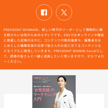
PRESIDENT WOMANは、新しい時代のリーダーとして情熱的に働
き続けたい女性のためのメディアです。SNSではオンラインや雑誌
に掲載した記事のほかに、コンテンツの取材風景や、編集長をは
じめとした編集部員の日常で皆さんのお役に立てるコンテンツな
どをリアルに発信していきます。PRESIDENT WOMAN Socialとし
て、読者の皆さんと一緒に成長したいと思いますので、ぜひフォロ
ーください。