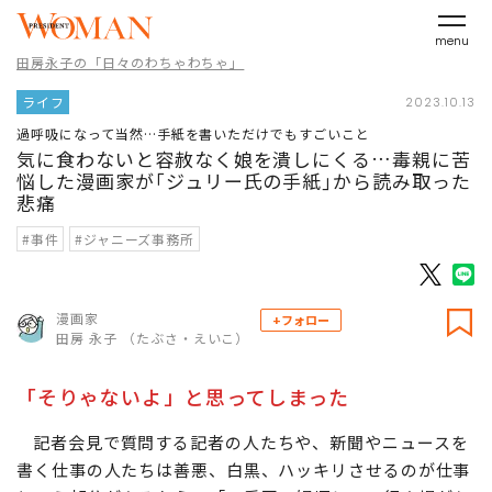
menu
田房永子の「日々のわちゃわちゃ」
ライフ
2023.10.13
過呼吸になって当然…手紙を書いただけでもすごいこと
気に食わないと容赦なく娘を潰しにくる…毒親に苦
悩した漫画家が｢ジュリー氏の手紙｣から読み取った
悲痛
#事件
#ジャニーズ事務所
漫画家
+フォロー
田房 永子 （たぶさ・えいこ）
「そりゃないよ」と思ってしまった
記者会見で質問する記者の人たちや、新聞やニュースを
書く仕事の人たちは善悪、白黒、ハッキリさせるのが仕事