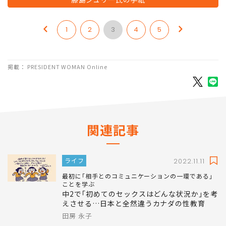
1
2
3
4
5
掲載： PRESIDENT WOMAN Online
関連記事
ライフ
2022.11.11
最初に｢相手とのコミュニケーションの一環である｣
ことを学ぶ
中2で｢初めてのセックスはどんな状況か｣を考
えさせる…日本と全然違うカナダの性教育
田房 永子