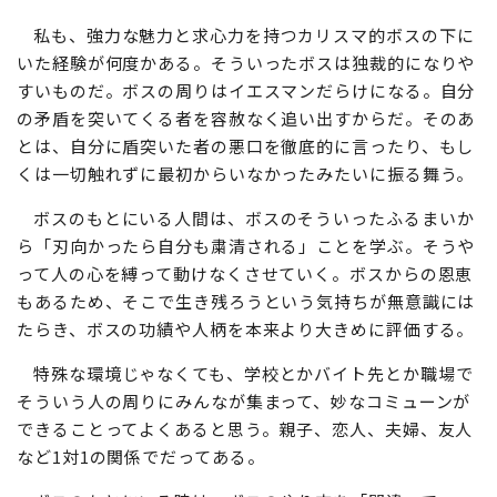
私も、強力な魅力と求心力を持つカリスマ的ボスの下に
いた経験が何度かある。そういったボスは独裁的になりや
すいものだ。ボスの周りはイエスマンだらけになる。自分
の矛盾を突いてくる者を容赦なく追い出すからだ。そのあ
とは、自分に盾突いた者の悪口を徹底的に言ったり、もし
くは一切触れずに最初からいなかったみたいに振る舞う。
ボスのもとにいる人間は、ボスのそういったふるまいか
ら「刃向かったら自分も粛清される」ことを学ぶ。そうや
って人の心を縛って動けなくさせていく。ボスからの恩恵
もあるため、そこで生き残ろうという気持ちが無意識には
たらき、ボスの功績や人柄を本来より大きめに評価する。
特殊な環境じゃなくても、学校とかバイト先とか職場で
そういう人の周りにみんなが集まって、妙なコミューンが
できることってよくあると思う。親子、恋人、夫婦、友人
など1対1の関係でだってある。