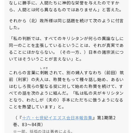
なしに勝手に、人間たちに神的な栄誉を与えたのですか
ら、人間とは何ら異なるものではありません」と答えた。
それから（北）政所様は同じ話題を続けて次のように付言
した。
「私の判断では、すべてのキリシタンが何らの異論なしに
同一のことを主張しているということは、それが真実であ
ることにほかならない。（その一方、）日本の諸宗派につ
いてはそういうことが言えない」と。
しげき
これらの言葉に
刺戟
されて、別の婦人すなわち（前田）筑
前（利家）の夫人は、称賛をもって種々話し始め、あるい
はむしろ我らの聖なる掟に対して始めた称賛を続けて、す
べての話を次のように結んだ。「私は私の夫がキリシタン
となり、わたしが（夫の）手本にただちに倣うようになる
ことを熱望しています」と。
（『
十六・七世紀イエズス会日本報告集
』第1期第2
巻、83〜84頁）
※一部、括弧の注は著者による。