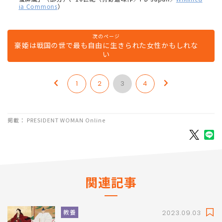
ia Commons
）
次のページ
豪姫は戦国の世で最も自由に生きられた女性かもしれな
い
1
2
3
4
掲載： PRESIDENT WOMAN Online
関連記事
教養
2023.09.03