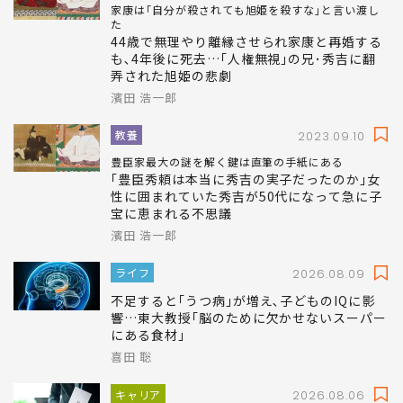
家康は｢自分が殺されても旭姫を殺すな｣と言い渡し
た
44歳で無理やり離縁させられ家康と再婚する
も､4年後に死去…｢人権無視｣の兄･秀吉に翻
弄された旭姫の悲劇
濱田 浩一郎
教養
2023.09.10
豊臣家最大の謎を解く鍵は直筆の手紙にある
｢豊臣秀頼は本当に秀吉の実子だったのか｣女
性に囲まれていた秀吉が50代になって急に子
宝に恵まれる不思議
濱田 浩一郎
ライフ
2026.08.09
不足すると｢うつ病｣が増え､子どものIQに影
響…東大教授｢脳のために欠かせないスーパー
にある食材｣
喜田 聡
キャリア
2026.08.06