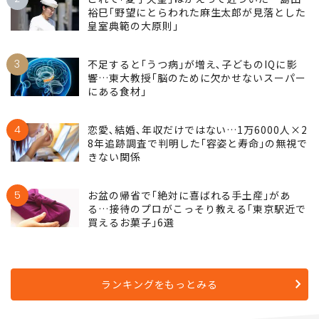
裕巳｢野望にとらわれた麻生太郎が見落とした
皇室典範の大原則｣
3
不足すると｢うつ病｣が増え､子どものIQに影
響…東大教授｢脳のために欠かせないスーパー
にある食材｣
4
恋愛､結婚､年収だけではない…1万6000人×2
8年追跡調査で判明した｢容姿と寿命｣の無視で
きない関係
5
お盆の帰省で｢絶対に喜ばれる手土産｣があ
る…接待のプロがこっそり教える｢東京駅近で
買えるお菓子｣6選
ランキングをもっとみる