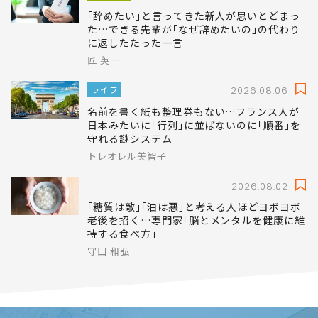
｢辞めたい｣と言ってきた新人が思いとどまっ
た…できる先輩が｢なぜ辞めたいの｣の代わり
に返したたった一言
匠 英一
ライフ
2026.08.06
名前を書く紙も整理券もない…フランス人が
日本みたいに｢行列｣に並ばないのに｢順番｣を
守れる謎システム
トレオレル美智子
2026.08.02
｢糖質は敵｣｢油は悪｣と考える人ほどヨボヨボ
老後を招く…専門家｢脳とメンタルを健康に維
持する食べ方｣
守田 和弘