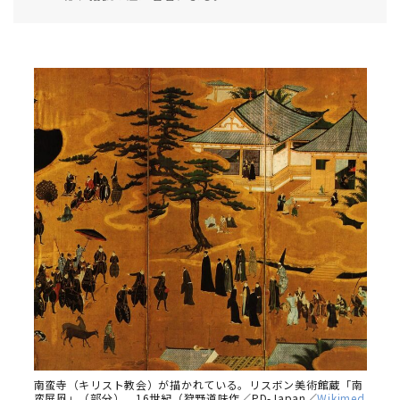
南蛮寺（キリスト教会）が描かれている。リスボン美術館蔵「南
蛮屏風」（部分）、16世紀（狩野道味作／PD-Japan／
Wikimed