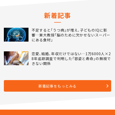
新着記事
不足すると｢うつ病｣が増え､子どものIQに影
響…東大教授｢脳のために欠かせないスーパー
にある食材｣
恋愛､結婚､年収だけではない…1万6000人×2
8年追跡調査で判明した｢容姿と寿命｣の無視で
きない関係
新着記事をもっとみる