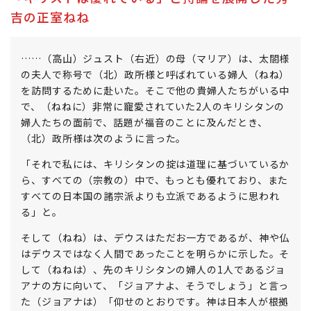
吉の正室ねね
……（高山）ジュスト（右近）の母（マリア）は、太閤様
の夫人で称号で（北）政所様と呼ばれている婦人（ねね）
を訪問するために赴いた。そこで他の貴婦人たちがいる中
で、（ねねに）非常に寵愛されていた2人のキリシタンの
婦人たちの面前で、話題が福音のことに及んだとき、
（北）政所様は次のように言った。
「それで私には、キリシタンの掟は道理に基づいているか
ら、すべての（宗教の）中で、もっとも優れており、また
すべての日本国の諸宗派よりも立派であるように思われ
る」と。
そして（ねね）は、デウスはただお一方であるが、神や仏
はデウスではなく人間であったことを明らかに示した。そ
して（ねねは）、先のキリシタンの婦人の1人であるジョ
アナの方に向いて、「ジョアナよ、そうでしょう」と言っ
た（ジョアナは）「仰せのとおりです。神は日本人が根拠