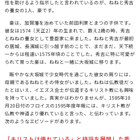
性を助けるよう指示したと言われているのが、ねねと秀吉
の養女の1人、豪です。
豪は、加賀藩を治めていた前田利家とまつの子供です。
彼女は1574（天正2）年の生まれで、数え2歳の時、秀吉
とねねの養女として豊臣家に来ました。ねねと秀吉が最初
の居城、長濱城に引っ越す前のことで、まだまだ、天下統
一からは程遠い1575年頃のことでした。秀吉に特に可愛が
られて育った豪は、ねねと一緒に大坂城に移ります。
賑やかな大坂城で少女時代を過ごした彼女の周りには、
母親であるねねとその侍女がいました。ねねは仏教徒だっ
たとはいえ、イエズス会士が伝道するキリスト教にも興味
を持っていました。真実かはわかりませんが、1595年10
月20日付のフロイスの1595年度年報には、キリスト教が
仏教や神道より優れていると言った、と伝わっています。
次のようなエピソードがあります。
「キリストは優れている」と持論を展開した秀