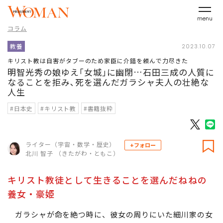
menu
コラム
教養
2023.10.07
キリスト教は自害がタブーのため家臣に介錯を頼んで力尽きた
明智光秀の娘ゆえ｢女城｣に幽閉…石田三成の人質に
なることを拒み､死を選んだガラシャ夫人の壮絶な
人生
#日本史
#キリスト教
#書籍抜粋
ライター（宇宙・数学・歴史）
+フォロー
北川 智子 （きたがわ・ともこ）
キリスト教徒として生きることを選んだねねの
養女・豪姫
ガラシャが命を絶つ時に、彼女の周りにいた細川家の女