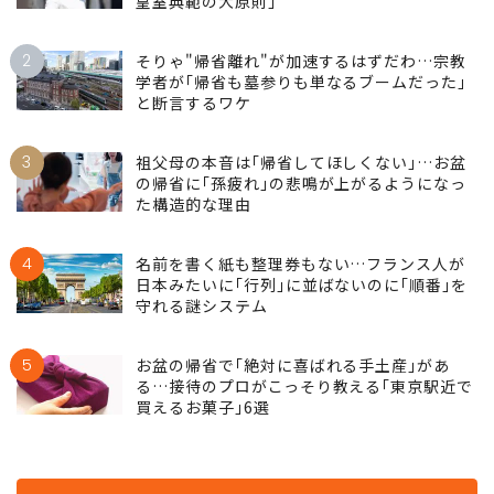
皇室典範の大原則｣
2
そりゃ"帰省離れ"が加速するはずだわ…宗教
学者が｢帰省も墓参りも単なるブームだった｣
と断言するワケ
3
祖父母の本音は｢帰省してほしくない｣…お盆
の帰省に｢孫疲れ｣の悲鳴が上がるようになっ
た構造的な理由
4
名前を書く紙も整理券もない…フランス人が
日本みたいに｢行列｣に並ばないのに｢順番｣を
守れる謎システム
5
お盆の帰省で｢絶対に喜ばれる手土産｣があ
る…接待のプロがこっそり教える｢東京駅近で
買えるお菓子｣6選