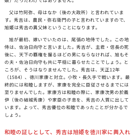
娘）だったわけではありません。
父は竹阿弥、母はなか（後の大政所）と言われていま
す。秀吉は、農民・弥右衛門の子と言われていますので、
旭姫は秀吉の異父妹ということになります。
旭が最初、嫁いでいたのは、尾張の地侍でした。この地
侍は、佐治日向守と言いました。秀吉が、主君・信長の死
後に、天下の覇権を握るほどの男にならなければ、旭もそ
の夫・佐治日向守も共に平穏に暮らせたことでしょう。と
ころが、そうはなりませんでした。秀吉は、天正12年
（1584）、徳川家康と対立。小牧・長久手で戦います。最
終的には和睦しますが、家康を完全に臣従させるまでには
至りませんでした。家康方は和睦の際に、家康次男の於義
伊（後の結城秀康）や家臣の子息を、秀吉の人質に出して
います。よって、秀吉優位の和睦であったことが分かるで
しょう。
和睦の証しとして、秀吉は旭姫を徳川家に輿入れ