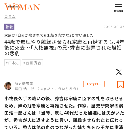
menu
コラム
教養
2023.09.03
家康は｢自分が殺されても旭姫を殺すな｣と言い渡した
44歳で無理やり離縁させられ家康と再婚するも､4年
後に死去…｢人権無視｣の兄･秀吉に翻弄された旭姫
の悲劇
#日本史
#豊臣 秀吉
歴史研究者
+フォロー
濱田 浩一郎 （はまだ・こういちろう）
小牧長久手の戦いの後、秀吉は家康に臣下の礼を取らせる
ため、妹の旭を家康と再婚させた。作家、歴史研究家の濱
田浩一郎さんは「当時、既に40代だった旭姫には夫がいた
が、秀吉が夫に返すように言い、離縁させられたと伝わっ
ている。秀吉は他の血のつながった妹たちをひそかに粛清