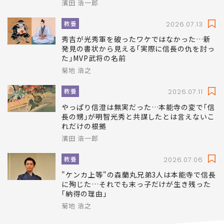
濱田 浩一郎
教養
2026.07.13
秀吉が光秀軍を破ったワケではなかった…新
発見の書状から見える｢実際に信長の仇を討っ
た｣MVP武将の名前
菊地 浩之
教養
2026.07.11
やっぱり信澄は無実だった…本能寺の変で｢信
長の甥｣が明智光秀と共謀したとは言えないこ
れだけの根拠
濱田 浩一郎
教養
2026.07.06
"ケンカ上等"の森蘭丸兄弟3人は本能寺で信長
に殉じた…それでも末っ子だけが生き残った
｢納得の理由｣
菊地 浩之