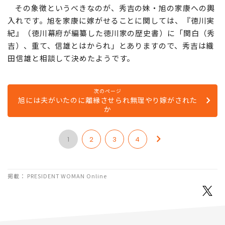
その象徴というべきなのが、秀吉の妹・旭の家康への輿
入れです。旭を家康に嫁がせることに関しては、『徳川実
紀』（徳川幕府が編纂した徳川家の歴史書）に「関白（秀
吉）、重て、信雄とはかられ」とありますので、秀吉は織
田信雄と相談して決めたようです。
次のページ
旭には夫がいたのに離縁させられ無理やり嫁がされた
か
1
2
3
4
掲載： PRESIDENT WOMAN Online