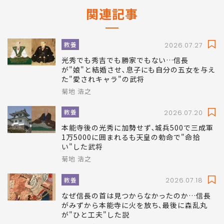
関連記事
教養
2026.07.27
光秀でも秀吉でも勝家でもない…信長
が"娘"と結婚させ､息子にも自分の五女を与え
た"愛されキャラ"の武将
菊地 浩之
教養
2026.07.20
本能寺後の光秀に加勢せず､城兵500で三成軍
1万5000に囲まれるも天皇の勅命で"命拾
い"した武将
菊地 浩之
教養
2026.07.18
なぜ信長の首は見つからなかったのか…信長
がみずから本能寺に火を放ち､最後に森乱丸
が"ひと工夫"した説