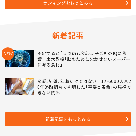
ランキングをもっとみる
新着記事
不足すると｢うつ病｣が増え､子どものIQに影
NEW
響…東大教授｢脳のために欠かせないスーパー
にある食材｣
恋愛､結婚､年収だけではない…1万6000人×2
8年追跡調査で判明した｢容姿と寿命｣の無視で
きない関係
新着記事をもっとみる