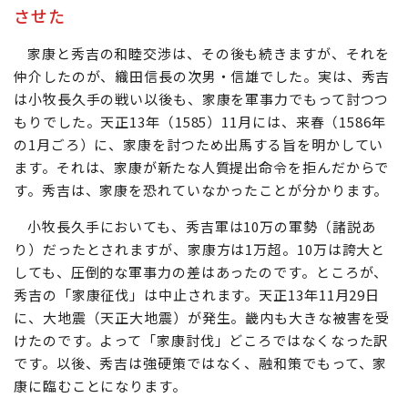
させた
家康と秀吉の和睦交渉は、その後も続きますが、それを
仲介したのが、織田信長の次男・信雄でした。実は、秀吉
は小牧長久手の戦い以後も、家康を軍事力でもって討つつ
もりでした。天正13年（1585）11月には、来春（1586年
の1月ごろ）に、家康を討つため出馬する旨を明かしてい
ます。それは、家康が新たな人質提出命令を拒んだからで
す。秀吉は、家康を恐れていなかったことが分かります。
小牧長久手においても、秀吉軍は10万の軍勢（諸説あ
り）だったとされますが、家康方は1万超。10万は誇大と
しても、圧倒的な軍事力の差はあったのです。ところが、
秀吉の「家康征伐」は中止されます。天正13年11月29日
に、大地震（天正大地震）が発生。畿内も大きな被害を受
けたのです。よって「家康討伐」どころではなくなった訳
です。以後、秀吉は強硬策ではなく、融和策でもって、家
康に臨むことになります。