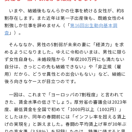
いまや、結婚後もなんらかの仕事を続ける女性が、約8
割存在します。また近年は第一子出産後も、既婚女性の4
割強しか仕事を辞めません（「
第16回出生動向基本調
査
」）。
そんななか、男性の5割弱が未来の妻に「経済力」を求
めるようになりました。ゆえに令和のいまは、男性に限ら
ず女性自身も、未婚段階から「年収200万円にも満たない
自分は、きっとこの先も結婚できない」や「非正規（雇
用）だから、どうせ異性との出会いもない」など、結婚に
後ろ向きなケースが目立つのです。
一因は、これまで「ヨーロッパの7割程度」と言われて
きた、賃金水準の低さでしょう。厚労省の審議会は2023年
度、最低賃金を全国で初めて「1000円以上（1002円）」
としたほか、同年の春闘前には「インフレ率を超える賃上
げの実現を」と訴えました。春闘の平均賃上げ率が30年ぶ
りの高水準（3.58％）を記録したのは、特筆に値すると思