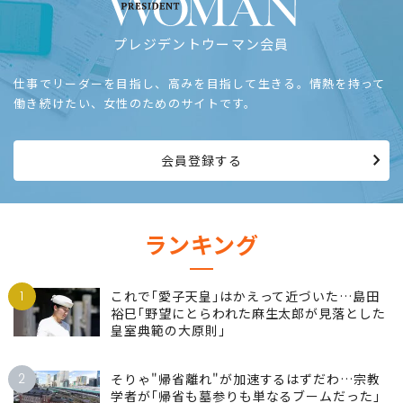
プレジデントウーマン会員
仕事でリーダーを目指し、高みを目指して生きる。情熱を持って
働き続けたい、女性のためのサイトです。
会員登録する
ランキング
1
これで｢愛子天皇｣はかえって近づいた…島田
裕巳｢野望にとらわれた麻生太郎が見落とした
皇室典範の大原則｣
2
そりゃ"帰省離れ"が加速するはずだわ…宗教
学者が｢帰省も墓参りも単なるブームだった｣