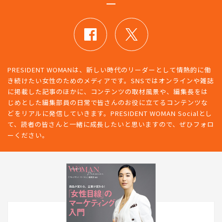
PRESIDENT WOMANは、新しい時代のリーダーとして情熱的に働
き続けたい女性のためのメディアです。SNSではオンラインや雑誌
に掲載した記事のほかに、コンテンツの取材風景や、編集長をは
じめとした編集部員の日常で皆さんのお役に立てるコンテンツな
どをリアルに発信していきます。PRESIDENT WOMAN Socialとし
て、読者の皆さんと一緒に成長したいと思いますので、ぜひフォロ
ーください。