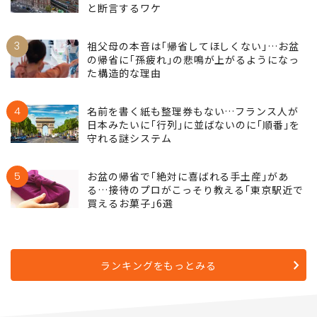
と断言するワケ
3
祖父母の本音は｢帰省してほしくない｣…お盆
の帰省に｢孫疲れ｣の悲鳴が上がるようになっ
た構造的な理由
4
名前を書く紙も整理券もない…フランス人が
日本みたいに｢行列｣に並ばないのに｢順番｣を
守れる謎システム
5
お盆の帰省で｢絶対に喜ばれる手土産｣があ
る…接待のプロがこっそり教える｢東京駅近で
買えるお菓子｣6選
ランキングをもっとみる