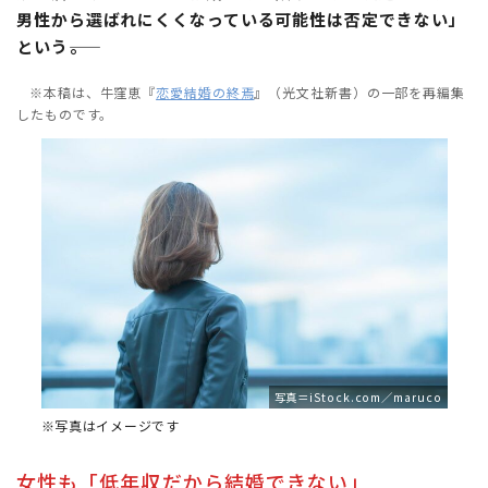
男性から選ばれにくくなっている可能性は否定できない」
という――。
※本稿は、牛窪恵『
恋愛結婚の終焉
』（光文社新書）の一部を再編集
したものです。
写真＝iStock.com／maruco
※写真はイメージです
女性も「低年収だから結婚できない」