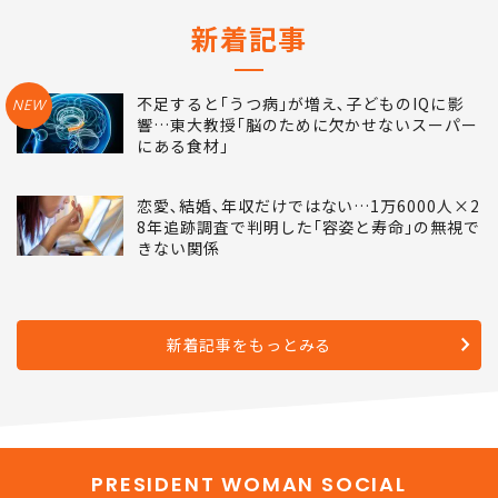
新着記事
不足すると｢うつ病｣が増え､子どものIQに影
NEW
響…東大教授｢脳のために欠かせないスーパー
にある食材｣
恋愛､結婚､年収だけではない…1万6000人×2
8年追跡調査で判明した｢容姿と寿命｣の無視で
きない関係
新着記事をもっとみる
PRESIDENT WOMAN SOCIAL