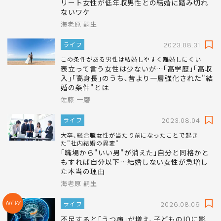
リート女性が低年収男性との結婚に踏み切れ
ないワケ
海老原 嗣生
ライフ
2023.08.31
この条件がある男性は結婚しやすく離婚しにくい
表立って言う女性は少ないが…｢高学歴｣｢高収
入｣｢高身長｣のうち､昔より一層強化された"結
婚の条件"とは
佐藤 一磨
ライフ
2023.08.04
大卒､総合職女性が当たり前になったことで起き
た"社内結婚の異変"
｢職場から"いい男"が消えた｣自分と同格かと
もすれば自分以下…結婚しない女性が急増し
た本当の理由
海老原 嗣生
NEW
ライフ
2026.08.09
不足すると｢うつ病｣が増え､子どものIQに影