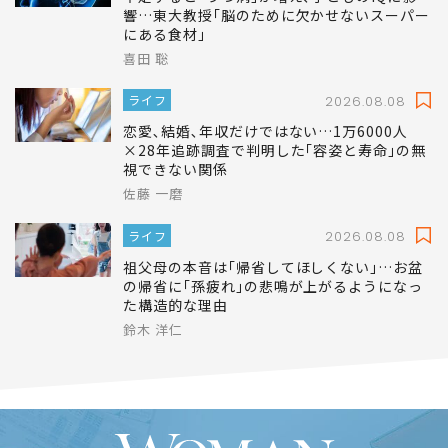
響…東大教授｢脳のために欠かせないスーパー
にある食材｣
喜田 聡
ライフ
2026.08.08
恋愛､結婚､年収だけではない…1万6000人
×28年追跡調査で判明した｢容姿と寿命｣の無
視できない関係
佐藤 一磨
ライフ
2026.08.08
祖父母の本音は｢帰省してほしくない｣…お盆
の帰省に｢孫疲れ｣の悲鳴が上がるようになっ
た構造的な理由
鈴木 洋仁