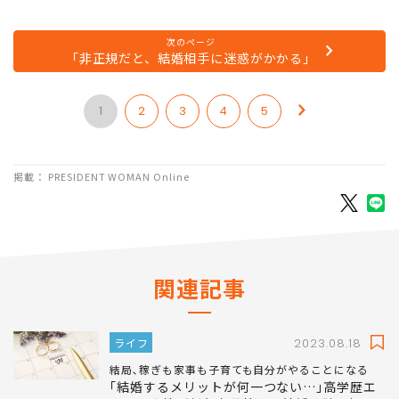
次のページ
「非正規だと、結婚相手に迷惑がかかる」
1
2
3
4
5
掲載： PRESIDENT WOMAN Online
関連記事
ライフ
2023.08.18
結局､稼ぎも家事も子育ても自分がやることになる
｢結婚するメリットが何一つない…｣高学歴エ