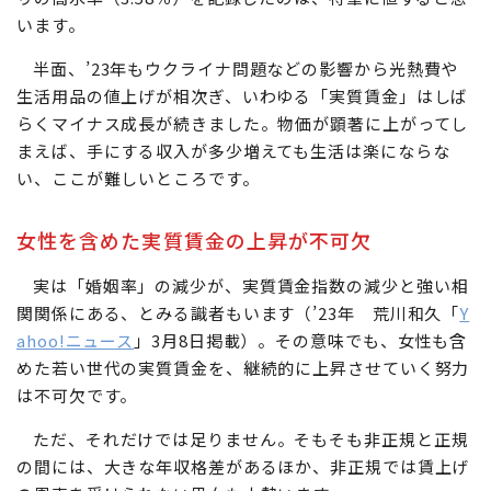
います。
半面、’23年もウクライナ問題などの影響から光熱費や
生活用品の値上げが相次ぎ、いわゆる「実質賃金」はしば
らくマイナス成長が続きました。物価が顕著に上がってし
まえば、手にする収入が多少増えても生活は楽にならな
い、ここが難しいところです。
女性を含めた実質賃金の上昇が不可欠
実は「婚姻率」の減少が、実質賃金指数の減少と強い相
関関係にある、とみる識者もいます（’23年 荒川和久「
Y
ahoo!ニュース
」3月8日掲載）。その意味でも、女性も含
めた若い世代の実質賃金を、継続的に上昇させていく努力
は不可欠です。
ただ、それだけでは足りません。そもそも非正規と正規
の間には、大きな年収格差があるほか、非正規では賃上げ