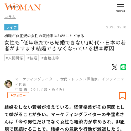
menu
コラム
ライフ
2023.09.16
初職が非正規の女性の既婚率は34%にとどまる
女性も｢低年収だから結婚できない｣時代…日本の若
者がますます結婚できなくなっている根本原因
#人間関係
#結婚
#書籍抜粋
マーケティングライター、世代・トレンド評論家、インフィニテ
ィ代表
牛窪 恵 （うしくぼ・めぐみ）
+フォロー
結婚をしない若者が増えている。経済格差がその原因とし
て挙がることが多い。マーケティングライターの牛窪恵さ
んは「今や男性だけでなく女性も経済力が求められ、非正
規で居続けることで、結婚への意欲や行動が減退したり、