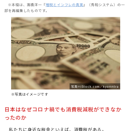
※本稿は、髙橋洋一『
増税とインフレの真実
』（秀和システム）の一
部を再編集したものです。
写真＝iStock.com／kyonntra
※写真はイメージです
日本はなぜコロナ禍でも消費税減税ができなか
ったのか
私たちに身近な税金といえば、消費税がある。