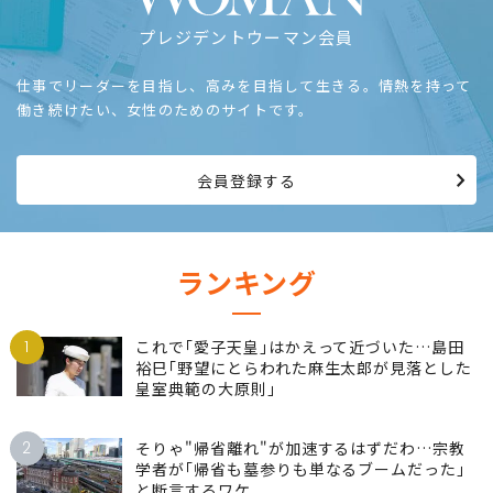
プレジデントウーマン会員
仕事でリーダーを目指し、高みを目指して生きる。情熱を持って
働き続けたい、女性のためのサイトです。
会員登録する
ランキング
1
これで｢愛子天皇｣はかえって近づいた…島田
裕巳｢野望にとらわれた麻生太郎が見落とした
皇室典範の大原則｣
2
そりゃ"帰省離れ"が加速するはずだわ…宗教
学者が｢帰省も墓参りも単なるブームだった｣
と断言するワケ