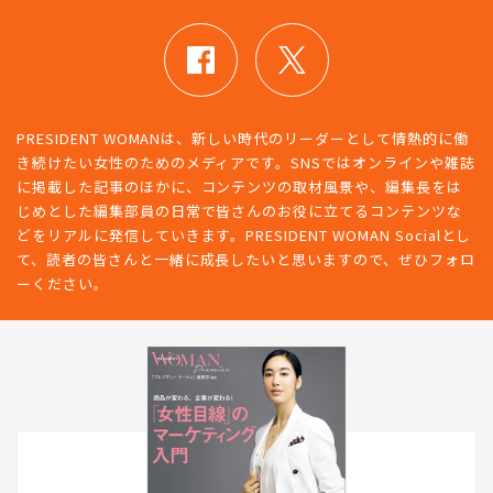
PRESIDENT WOMANは、新しい時代のリーダーとして情熱的に働
き続けたい女性のためのメディアです。SNSではオンラインや雑誌
に掲載した記事のほかに、コンテンツの取材風景や、編集長をは
じめとした編集部員の日常で皆さんのお役に立てるコンテンツな
どをリアルに発信していきます。PRESIDENT WOMAN Socialとし
て、読者の皆さんと一緒に成長したいと思いますので、ぜひフォロ
ーください。