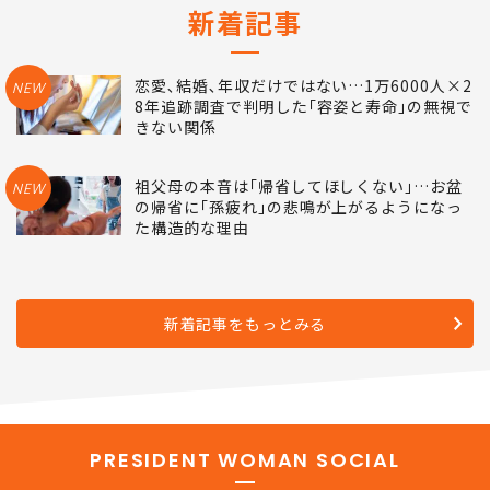
新着記事
恋愛､結婚､年収だけではない…1万6000人×2
NEW
8年追跡調査で判明した｢容姿と寿命｣の無視で
きない関係
祖父母の本音は｢帰省してほしくない｣…お盆
NEW
の帰省に｢孫疲れ｣の悲鳴が上がるようになっ
た構造的な理由
新着記事をもっとみる
PRESIDENT WOMAN SOCIAL