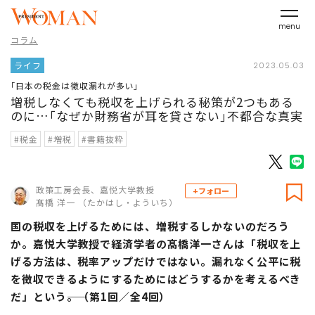
menu
コラム
ライフ
2023.05.03
｢日本の税金は徴収漏れが多い｣
増税しなくても税収を上げられる秘策が2つもある
のに…｢なぜか財務省が耳を貸さない｣不都合な真実
#税金
#増税
#書籍抜粋
政策工房会長、嘉悦大学教授
+フォロー
髙橋 洋一 （たかはし・よういち）
国の税収を上げるためには、増税するしかないのだろう
か。嘉悦大学教授で経済学者の髙橋洋一さんは「税収を上
げる方法は、税率アップだけではない。漏れなく公平に税
を徴収できるようにするためにはどうするかを考えるべき
だ」という――。（第1回／全4回）