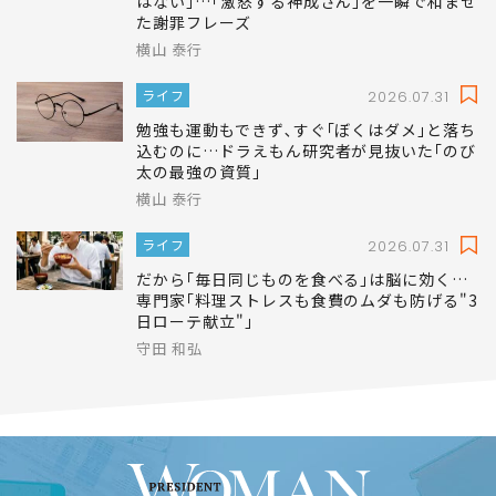
はない｣…｢激怒する神成さん｣を一瞬で和ませ
た謝罪フレーズ
横山 泰行
ライフ
2026.07.31
勉強も運動もできず､すぐ｢ぼくはダメ｣と落ち
込むのに…ドラえもん研究者が見抜いた｢のび
太の最強の資質｣
横山 泰行
ライフ
2026.07.31
だから｢毎日同じものを食べる｣は脳に効く…
専門家｢料理ストレスも食費のムダも防げる"3
日ローテ献立"｣
守田 和弘