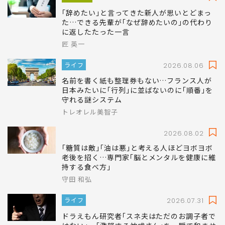
｢辞めたい｣と言ってきた新人が思いとどまっ
た…できる先輩が｢なぜ辞めたいの｣の代わり
に返したたった一言
匠 英一
ライフ
2026.08.06
名前を書く紙も整理券もない…フランス人が
日本みたいに｢行列｣に並ばないのに｢順番｣を
守れる謎システム
トレオレル美智子
2026.08.02
｢糖質は敵｣｢油は悪｣と考える人ほどヨボヨボ
老後を招く…専門家｢脳とメンタルを健康に維
持する食べ方｣
守田 和弘
ライフ
2026.07.31
ドラえもん研究者｢スネ夫はただのお調子者で