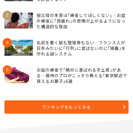
3
祖父母の本音は｢帰省してほしくない｣…お盆
の帰省に｢孫疲れ｣の悲鳴が上がるようになっ
た構造的な理由
4
名前を書く紙も整理券もない…フランス人が
日本みたいに｢行列｣に並ばないのに｢順番｣を
守れる謎システム
5
お盆の帰省で｢絶対に喜ばれる手土産｣があ
る…接待のプロがこっそり教える｢東京駅近で
買えるお菓子｣6選
ランキングをもっとみる