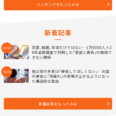
ランキングをもっとみる
新着記事
恋愛､結婚､年収だけではない…1万6000人×2
NEW
8年追跡調査で判明した｢容姿と寿命｣の無視で
きない関係
祖父母の本音は｢帰省してほしくない｣…お盆
NEW
の帰省に｢孫疲れ｣の悲鳴が上がるようになっ
た構造的な理由
新着記事をもっとみる