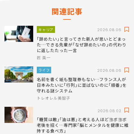
関連記事
キャリア
2026.08.06
｢辞めたい｣と言ってきた新人が思いとどまっ
た…できる先輩が｢なぜ辞めたいの｣の代わり
に返したたった一言
匠 英一
ライフ
2026.08.06
名前を書く紙も整理券もない…フランス人が
日本みたいに｢行列｣に並ばないのに｢順番｣を
守れる謎システム
トレオレル美智子
2026.08.02
｢糖質は敵｣｢油は悪｣と考える人ほどヨボヨボ
老後を招く…専門家｢脳とメンタルを健康に維
持する食べ方｣