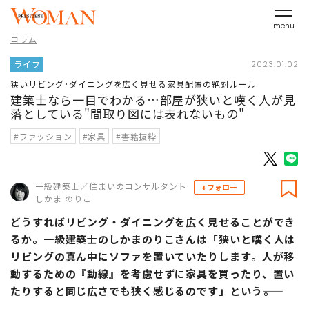
menu
コラム
ライフ
2023.01.02
狭いリビング･ダイニングを広く見せる家具配置の絶対ルール
建築士なら一目でわかる…部屋が狭いと嘆く人が見
落としている"間取り図には表れないもの"
#ファッション
#家具
#書籍抜粋
一級建築士／住まいのコンサルタント
+フォロー
しかま のりこ
どうすればリビング・ダイニングを広く見せることができ
るか。一級建築士のしかまのりこさんは「狭いと嘆く人は
リビングの真ん中にソファを置いていたりします。人が移
動するための『動線』を考慮せずに家具を買ったり、置い
たりすると同じ広さでも狭く感じるのです」という――。