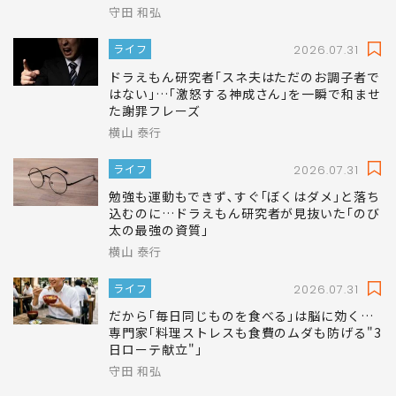
守田 和弘
ライフ
2026.07.31
ドラえもん研究者｢スネ夫はただのお調子者で
はない｣…｢激怒する神成さん｣を一瞬で和ませ
た謝罪フレーズ
横山 泰行
ライフ
2026.07.31
勉強も運動もできず､すぐ｢ぼくはダメ｣と落ち
込むのに…ドラえもん研究者が見抜いた｢のび
太の最強の資質｣
横山 泰行
ライフ
2026.07.31
だから｢毎日同じものを食べる｣は脳に効く…
専門家｢料理ストレスも食費のムダも防げる"3
日ローテ献立"｣
守田 和弘