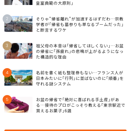
皇室典範の大原則｣
2
そりゃ"帰省離れ"が加速するはずだわ…宗教
学者が｢帰省も墓参りも単なるブームだった｣
と断言するワケ
3
祖父母の本音は｢帰省してほしくない｣…お盆
の帰省に｢孫疲れ｣の悲鳴が上がるようになっ
た構造的な理由
4
名前を書く紙も整理券もない…フランス人が
日本みたいに｢行列｣に並ばないのに｢順番｣を
守れる謎システム
5
お盆の帰省で｢絶対に喜ばれる手土産｣があ
る…接待のプロがこっそり教える｢東京駅近で
買えるお菓子｣6選