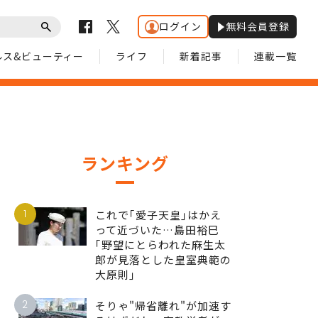
ログイン
無料会員登録
ルス&ビューティー
ライフ
新着記事
連載一覧
ランキング
1
これで｢愛子天皇｣はかえ
って近づいた…島田裕巳
｢野望にとらわれた麻生太
郎が見落とした皇室典範の
大原則｣
2
そりゃ"帰省離れ"が加速す