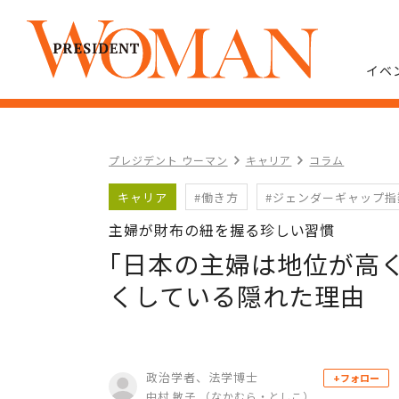
イベ
プレジデント ウーマン
キャリア
コラム
キャリア
#働き方
#ジェンダーギャップ指
主婦が財布の紐を握る珍しい習慣
｢日本の主婦は地位が高
くしている隠れた理由
政治学者、法学博士
+フォロー
中村 敏子 （なかむら・としこ）