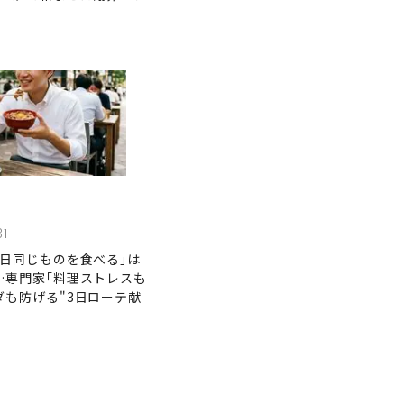
31
毎日同じものを食べる｣は
…専門家｢料理ストレスも
ダも防げる"3日ローテ献