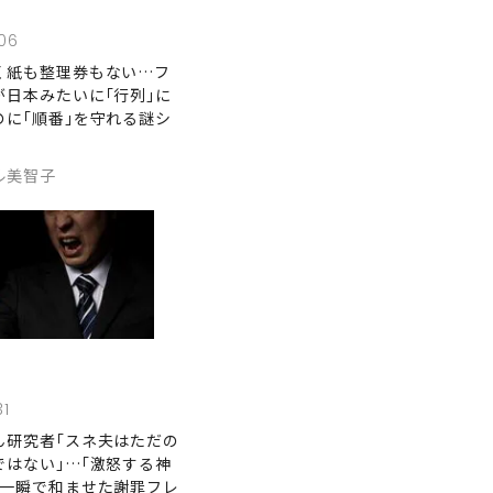
06
く紙も整理券もない…フ
が日本みたいに｢行列｣に
のに｢順番｣を守れる謎シ
ル美智子
31
ん研究者｢スネ夫はただの
ではない｣…｢激怒する神
を一瞬で和ませた謝罪フレ