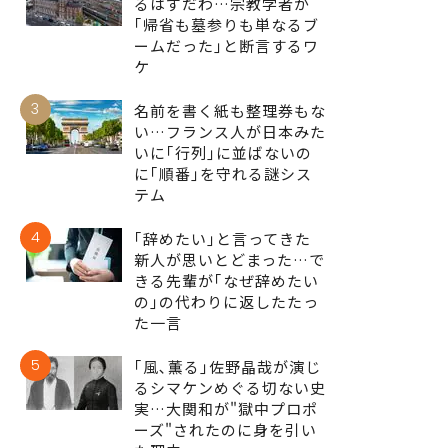
るはずだわ…宗教学者が
｢帰省も墓参りも単なるブ
ームだった｣と断言するワ
ケ
3
名前を書く紙も整理券もな
い…フランス人が日本みた
いに｢行列｣に並ばないの
に｢順番｣を守れる謎シス
テム
4
｢辞めたい｣と言ってきた
新人が思いとどまった…で
きる先輩が｢なぜ辞めたい
の｣の代わりに返したたっ
た一言
5
｢風､薫る｣佐野晶哉が演じ
るシマケンめぐる切ない史
実…大関和が"獄中プロポ
ーズ"されたのに身を引い