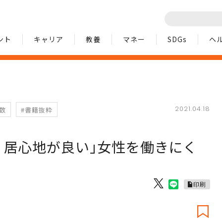
ント
キャリア
教養
マネー
SDGs
ヘ
2021.04.18
数
#書籍抜粋
く居心地が良い｣女性を働きにく
印刷