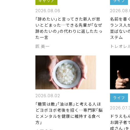
キャリア
ライフ
2026.08.06
2026.08.
｢辞めたい｣と言ってきた新人が思
名前を書
いとどまった…できる先輩が｢なぜ
ランス人
辞めたいの｣の代わりに返したたっ
並ばない
た一言
ステム
匠 英一
トレオレ
2026.08.02
ライフ
｢糖質は敵｣｢油は悪｣と考える人ほ
2026.07.
どヨボヨボ老後を招く…専門家｢脳
とメンタルを健康に維持する食べ
ドラえも
方｣
お調子者
成さん｣