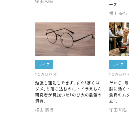
守田 和弘
ーズ
横山 泰行
ライフ
ライフ
2026.07.31
2026.07.
勉強も運動もできず､すぐ｢ぼくは
だから｢
ダメ｣と落ち込むのに…ドラえもん
脳に効く
研究者が見抜いた｢のび太の最強の
食費のム
資質｣
立"｣
横山 泰行
守田 和弘