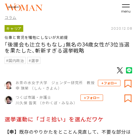
menu
コラム
キャリア
2020.12.08
仕事と育児を犠牲にしないが大前提
｢後援会も辻立ちもなし｣無名の34歳女性が3位当選
を果たした､斬新すぎる選挙戦略
#国内政治
#選挙
お茶の水女子大学 ジェンダー研究所 教授
+フォロー
申 琪榮 （しん・きよん）
つくば市議・弁護士
+フォロー
川久保 皆実 （かわくぼ・みなみ）
選挙運動に「ゴミ拾い」を選んだワケ
【申】
既存のやりかたをとことん見直して、不要な部分は