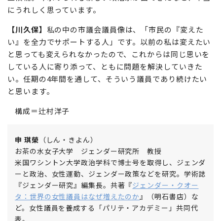
にうれしく思っています。
【川久保】
私の中の市議会議員像は、「市民の『変えた
い』を全力でサポートする人」です。以前の私は変えたい
と思っても変えられなかったので、これからは同じ思いを
している人に寄り添って、ともに問題を解決していきた
い。任期の4年間を通して、そういう議員であり続けたい
と思います。
構成＝辻村洋子
申 琪榮
（しん・きよん）
お茶の水女子大学 ジェンダー研究所 教授
米国ワシントン大学政治学科で博士号を取得し、ジェンダ
ーと政治、女性運動、ジェンダー政策などを研究。学術誌
『ジェンダー研究』編集長。共著『
ジェンダー・クオー
タ：世界の女性議員はなぜ増えたのか
』（明石書店）な
ど。女性議員を養成する「パリテ・アカデミー」共同代
表。