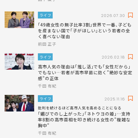
ライフ
2026.07.30
｢49歳女性の無子比率3割｣世界で一番､子ども
を産まない国で｢子がほしい｣という若者の全
く喜べない理由
前田 正子
ライフ
2026.02.18
高市人気の理由は｢推し活｣でも｢女性だから｣
でもない…若者が高市早苗に抱く"絶妙な安定
感"の正体
千田 有紀
ライフ
2025.11.16
批判を続けるほど高市人気を高めることになる
｢媚びでのし上がった｣｢ネトウヨの姫｣…支持
率8割の高市首相を叩き続ける女性の"複雑な
胸中"
千田 有紀