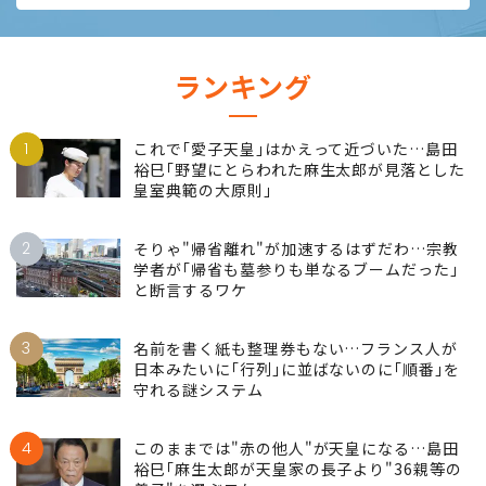
ランキング
1
これで｢愛子天皇｣はかえって近づいた…島田
裕巳｢野望にとらわれた麻生太郎が見落とした
皇室典範の大原則｣
2
そりゃ"帰省離れ"が加速するはずだわ…宗教
学者が｢帰省も墓参りも単なるブームだった｣
と断言するワケ
3
名前を書く紙も整理券もない…フランス人が
日本みたいに｢行列｣に並ばないのに｢順番｣を
守れる謎システム
4
このままでは"赤の他人"が天皇になる…島田
裕巳｢麻生太郎が天皇家の長子より"36親等の