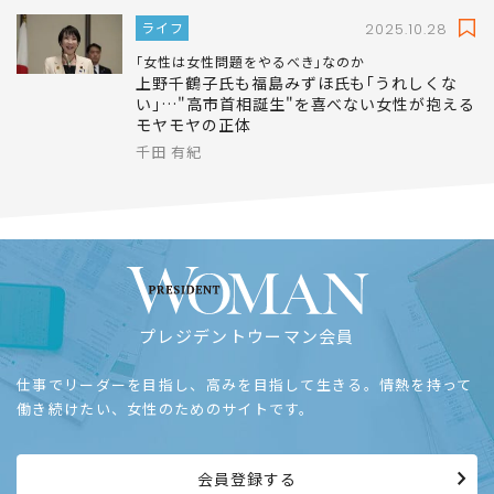
ライフ
2025.10.28
｢女性は女性問題をやるべき｣なのか
上野千鶴子氏も福島みずほ氏も｢うれしくな
い｣…"高市首相誕生"を喜べない女性が抱える
モヤモヤの正体
千田 有紀
プレジデントウーマン会員
仕事でリーダーを目指し、高みを目指して生きる。情熱を持って
働き続けたい、女性のためのサイトです。
会員登録する