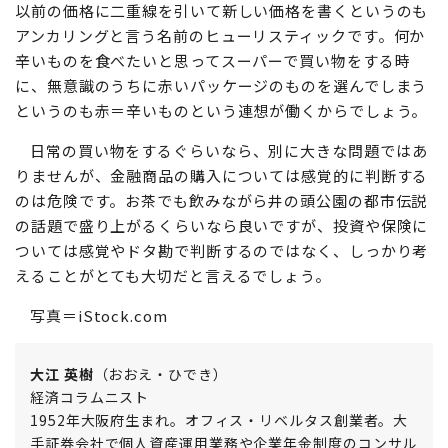
以前の価格に二重線を引いて新しい価格を書くというのも
アンカリングと言う名前のヒューリスティックです。何か
辛いものを食べたいと思ってスーパーで買い物をする時
に、無意識のうちに赤いパッケージのものを選んでしまう
というのも赤＝辛いものという連想が働くからでしょう。
日常の買い物をするぐらいなら、別に大きな問題ではあ
りませんが、金融商品の購入については感覚的に判断する
のは危険です。お茶でも飲みながら井の頭公園の都市伝説
の話題で盛り上がるくらいなら良いですが、投資や保険に
ついては感覚やドタ勘で判断するのではなく、しっかり考
えることがとても大切だと言えるでしょう。
写真＝iStock.com
大江 英樹
（おおえ・ひでき）
経済コラムニスト
1952年大阪府生まれ。オフィス・リベルタス創業者。大
手証券会社で個人資産運用業務や企業年金制度のコンサル