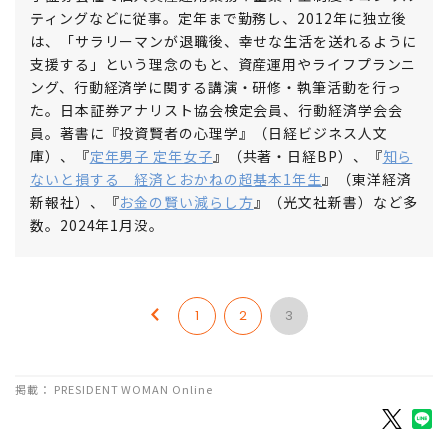
ティングなどに従事。定年まで勤務し、2012年に独立後
は、「サラリーマンが退職後、幸せな生活を送れるように
支援する」という理念のもと、資産運用やライフプランニ
ング、行動経済学に関する講演・研修・執筆活動を行っ
た。日本証券アナリスト協会検定会員、行動経済学会会
員。著書に『投資賢者の心理学』（日経ビジネス人文
庫）、『
定年男子 定年女子
』（共著・日経BP）、『
知ら
ないと損する 経済とおかねの超基本1年生
』（東洋経済
新報社）、『
お金の賢い減らし方
』（光文社新書）など多
数。2024年1月没。
1
2
3
掲載： PRESIDENT WOMAN Online