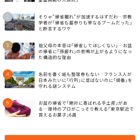
2
そりゃ"帰省離れ"が加速するはずだわ…宗教
学者が｢帰省も墓参りも単なるブームだった｣
と断言するワケ
3
祖父母の本音は｢帰省してほしくない｣…お盆
の帰省に｢孫疲れ｣の悲鳴が上がるようになっ
た構造的な理由
4
名前を書く紙も整理券もない…フランス人が
日本みたいに｢行列｣に並ばないのに｢順番｣を
守れる謎システム
5
お盆の帰省で｢絶対に喜ばれる手土産｣があ
る…接待のプロがこっそり教える｢東京駅近で
買えるお菓子｣6選