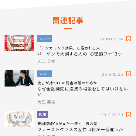
関連記事
マネー
2019.06.24
「アンカリング効果」に騙される人
バーゲンで大損する人の"心理的ワナ"3つ
大江 英樹
マネー
2019.12.25
彼らが持つFPの肩書は誰のためか
なぜ金融機関に投資の相談をしてはいけない
か
大江 英樹
教養
2019.07.30
元国際線CAが見た一流と二流の差
ファーストクラスの女性は何が一番違うか