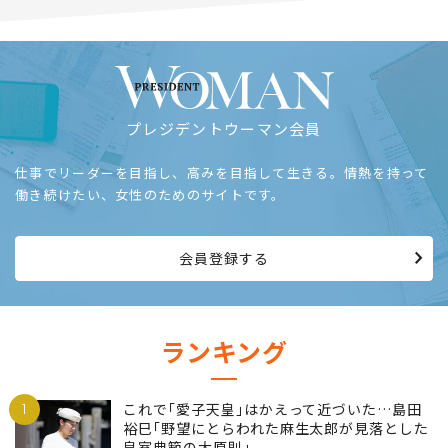
プレジデントウーマン会員
仕事でリーダーを目指し、高みを目指して生きる。情熱を持って
働き続けたい、女性のためのサイトです。
会員登録する
ランキング
1
これで｢愛子天皇｣はかえって近づいた…島田
裕巳｢野望にとらわれた麻生太郎が見落とした
皇室典範の大原則｣