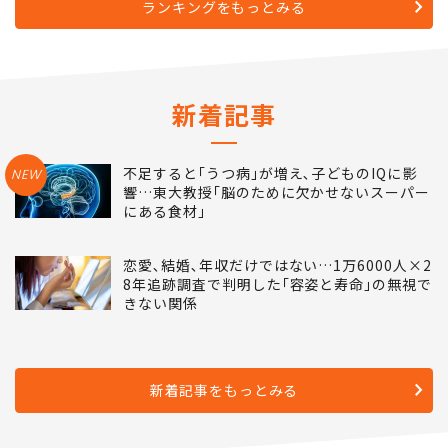
ランキングをもっとみる
新着記事
不足すると｢うつ病｣が増え､子どものIQに影
NEW
響…東大教授｢脳のために欠かせないスーパー
にある食材｣
恋愛､結婚､年収だけではない…1万6000人×2
8年追跡調査で判明した｢容姿と寿命｣の無視で
きない関係
新着記事をもっとみる