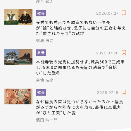
鈴木 愛子
教養
2026.07.27
光秀でも秀吉でも勝家でもない…信長
が"娘"と結婚させ､息子にも自分の五女を与え
た"愛されキャラ"の武将
菊地 浩之
教養
2026.07.20
本能寺後の光秀に加勢せず､城兵500で三成軍
1万5000に囲まれるも天皇の勅命で"命拾
い"した武将
菊地 浩之
教養
2026.07.18
なぜ信長の首は見つからなかったのか…信長
がみずから本能寺に火を放ち､最後に森乱丸
が"ひと工夫"した説
濱田 浩一郎