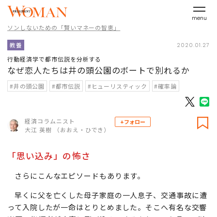
menu
ソンしないための「賢いマネーの智恵」
教養
2020.01.27
行動経済学で都市伝説を分析する
なぜ恋人たちは井の頭公園のボートで別れるか
#井の頭公園
#都市伝説
#ヒューリスティック
#確率論
経済コラムニスト
+フォロー
大江 英樹 （おおえ・ひでき）
「思い込み」の怖さ
さらにこんなエピソードもあります。
早くに父を亡くした母子家庭の一人息子、交通事故に遭
って入院したが一命はとりとめました。そこへ有名な交響