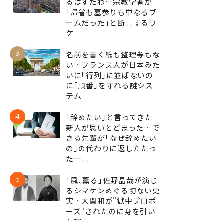
るはずだわ…宗教学者が
｢帰省も墓参りも単なるブ
ームだった｣と断言するワ
ケ
3
名前を書く紙も整理券もな
い…フランス人が日本みた
いに｢行列｣に並ばないの
に｢順番｣を守れる謎シス
テム
4
｢辞めたい｣と言ってきた
新人が思いとどまった…で
きる先輩が｢なぜ辞めたい
の｣の代わりに返したたっ
た一言
5
｢風､薫る｣佐野晶哉が演じ
るシマケンめぐる切ない史
実…大関和が"獄中プロポ
ーズ"されたのに身を引い