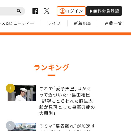
ログイン
無料会員登録
ルス&ビューティー
ライフ
新着記事
連載一覧
ランキング
1
これで｢愛子天皇｣はかえ
って近づいた…島田裕巳
｢野望にとらわれた麻生太
郎が見落とした皇室典範の
大原則｣
2
そりゃ"帰省離れ"が加速す