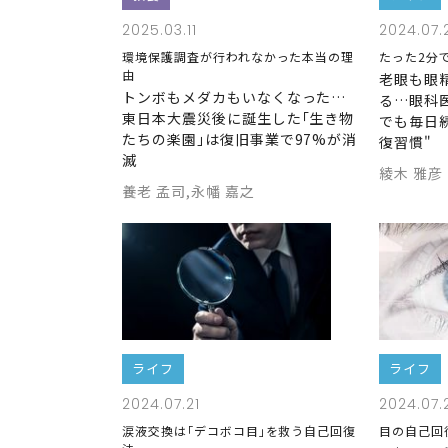
2025.03.11
2024.07.
環境保護調査が行われなかった本当の理
たった2分
由
老眼も眼
トンボもメダカもいなくなった…
る…眼科
東日本大震災後に誕生した｢生き物
でも毎日
たちの楽園｣は復旧事業で97%が消
復習慣"
滅
綾木 雅彦
養老 孟司,永幡 嘉之
ライフ
ライフ
2024.07.21
2024.07.
涙液交換は｢デコボコ目｣を救う自己回復
目の自己回