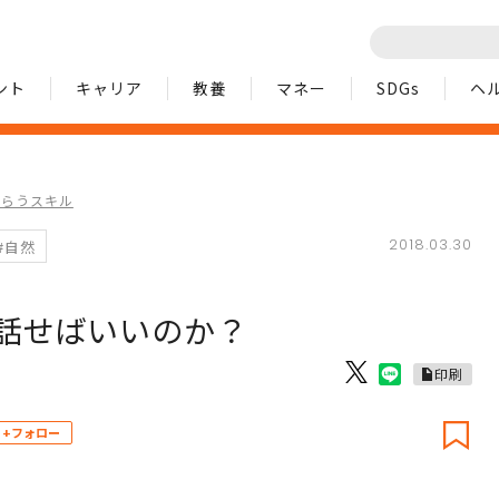
ント
キャリア
教養
マネー
SDGs
ヘ
もらうスキル
2018.03.30
#自然
話せばいいのか？
印刷
+フォロー