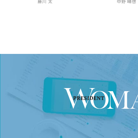
藤川 太
中野 晴啓