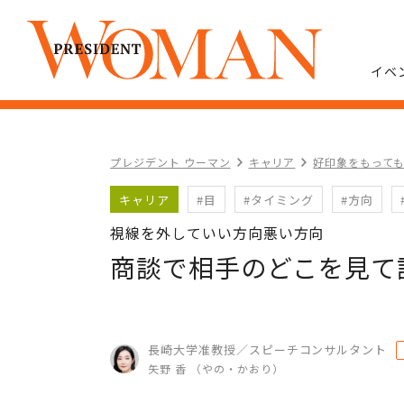
イベ
プレジデント ウーマン
キャリア
好印象をもって
キャリア
#目
#タイミング
#方向
視線を外していい方向悪い方向
商談で相手のどこを見て
長崎大学准教授／スピーチコンサルタント
矢野 香 （やの・かおり）