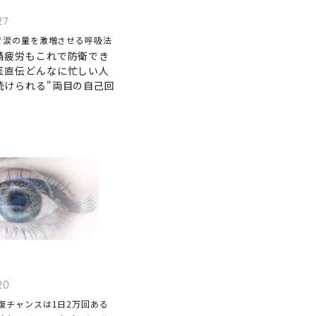
27
で涙の量を激増させる呼吸法
精疲労もこれで防衛でき
医直伝どんなに忙しい人
続けられる"両目の自己回
20
復チャンスは1日2万回ある