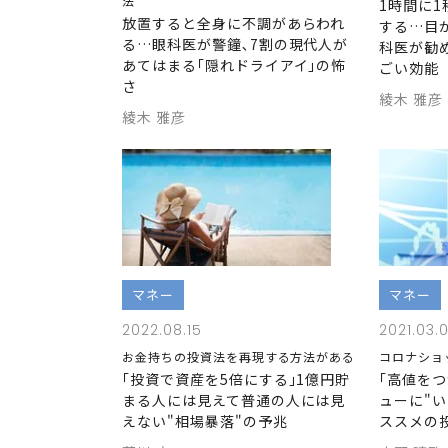
法
1時間に
放置すると全身に不調があらわれ
する…目
る…眼科医が警鐘､7割の現代人が
科医が勧
あてはまる｢隠れドライアイ｣の怖
ごい効能
さ
綾木 雅彦
綾木 雅彦
マネー
マネー
2022.08.15
2021.03.
お金持ちの投資法を再現する方法がある
コロナショ
｢投資で資産を5倍にする｣1億円貯
｢高値を
まる人には見えて普通の人には見
ューに"
えない"相場暴落"の予兆
ススメの