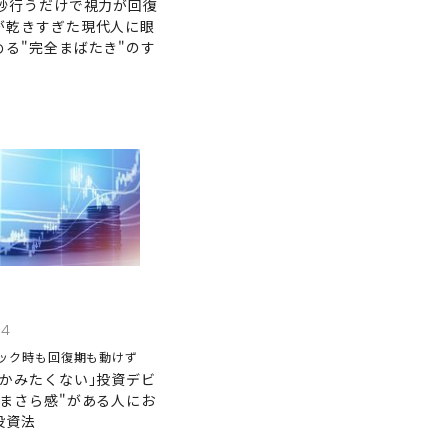
1秒行うだけで視力が回復
が乾きすぎた現代人に眼
める"完全まばたき"のす
04
ック時も回復期も動けず
つかみたくない｣投資デビ
いまさら感"がある人にお
投資法