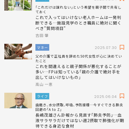
｢これだけは譲れない｣という希望を親子間で共有し
ておく
これで入ってはいけない老人ホームは一発判
断できる…施設見学のとき職員に絶対に聞く
べき"質問項目"
吉田 肇
マネー
2025.07.30
父の介護で正社員を辞めた50代女性が心に決めてい
たこと
これを間違えると親子関係が悪化することが
多い…FPは知っている｢親の介護で絶対手を
出してはいけないもの｣
高山 一恵
ライフ
2025.06.04
歯磨き､水分摂取､呼吸､予防接種…今すぐできる肺炎
回避の｢A to Z｣
長嶋茂雄さん訃報から見直す｢肺炎予防｣…血
液サラサラだけではない週2摂取で肺強化が期
待できる身近な食材