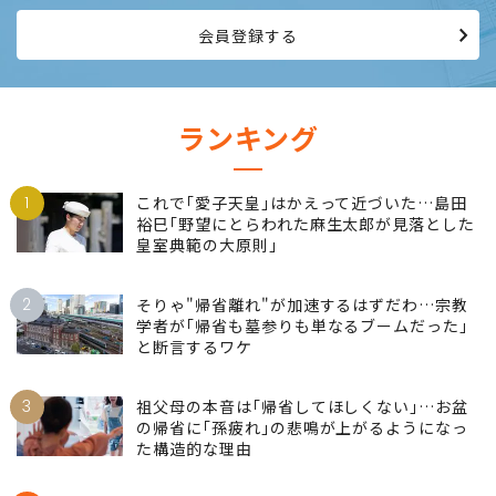
会員登録する
ランキング
1
これで｢愛子天皇｣はかえって近づいた…島田
裕巳｢野望にとらわれた麻生太郎が見落とした
皇室典範の大原則｣
2
そりゃ"帰省離れ"が加速するはずだわ…宗教
学者が｢帰省も墓参りも単なるブームだった｣
と断言するワケ
3
祖父母の本音は｢帰省してほしくない｣…お盆
の帰省に｢孫疲れ｣の悲鳴が上がるようになっ
た構造的な理由