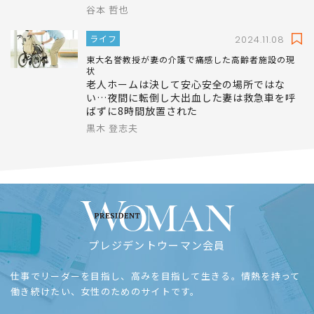
谷本 哲也
ライフ
2024.11.08
東大名誉教授が妻の介護で痛感した高齢者施設の現
状
老人ホームは決して安心安全の場所ではな
い…夜間に転倒し大出血した妻は救急車を呼
ばずに8時間放置された
黒木 登志夫
プレジデントウーマン会員
仕事でリーダーを目指し、高みを目指して生きる。情熱を持って
働き続けたい、女性のためのサイトです。