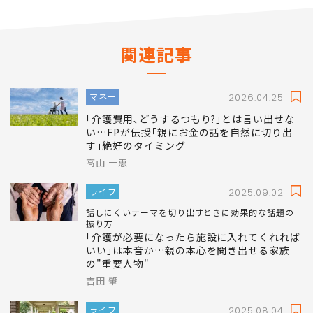
関連記事
マネー
2026.04.25
｢介護費用､どうするつもり?｣とは言い出せな
い…FPが伝授｢親にお金の話を自然に切り出
す｣絶好のタイミング
高山 一恵
ライフ
2025.09.02
話しにくいテーマを切り出すときに効果的な話題の
振り方
｢介護が必要になったら施設に入れてくれれば
いい｣は本音か…親の本心を聞き出せる家族
の"重要人物"
吉田 肇
ライフ
2025.08.04