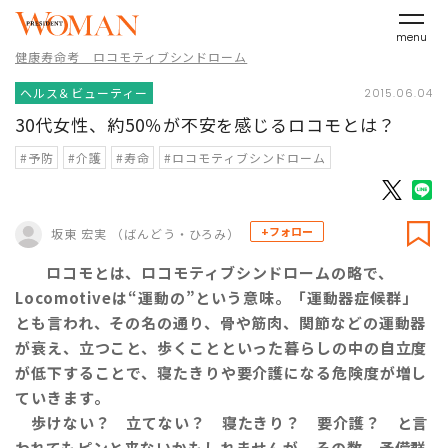
menu
健康寿命考 ロコモティブシンドローム
ヘルス＆ビューティー
2015.06.04
30代女性、約50％が不安を感じるロコモとは？
#予防
#介護
#寿命
#ロコモティブシンドローム
+フォロー
坂東 宏実 （ばんどう・ひろみ）
ロコモとは、ロコモティブシンドロームの略で、
Locomotiveは“運動の”という意味。「運動器症候群」
とも言われ、その名の通り、骨や筋肉、関節などの運動器
が衰え、立つこと、歩くことといった暮らしの中の自立度
が低下することで、寝たきりや要介護になる危険度が増し
ていきます。
歩けない？ 立てない？ 寝たきり？ 要介護？ と言
われてもピンと来ないかもしれませんが、その数、予備群