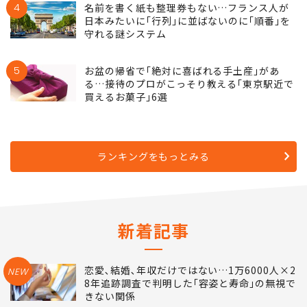
4
名前を書く紙も整理券もない…フランス人が
日本みたいに｢行列｣に並ばないのに｢順番｣を
守れる謎システム
5
お盆の帰省で｢絶対に喜ばれる手土産｣があ
る…接待のプロがこっそり教える｢東京駅近で
買えるお菓子｣6選
ランキングをもっとみる
新着記事
恋愛､結婚､年収だけではない…1万6000人×2
NEW
8年追跡調査で判明した｢容姿と寿命｣の無視で
きない関係