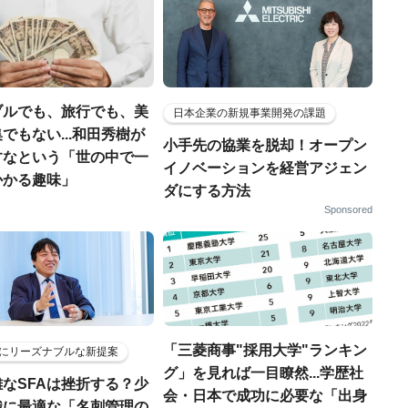
ブルでも、旅行でも、美
日本企業の新規事業開発の課題
でもない...和田秀樹が
小手先の協業を脱却！オープン
すなという「世の中で一
イノベーションを経営アジェン
かかる趣味」
ダにする方法
Sponsored
「三菱商事"採用大学"ランキン
にリーズナブルな新提案
グ」を見れば一目瞭然...学歴社
なSFAは挫折する？少
会・日本で成功に必要な「出身
織に最適な「名刺管理の