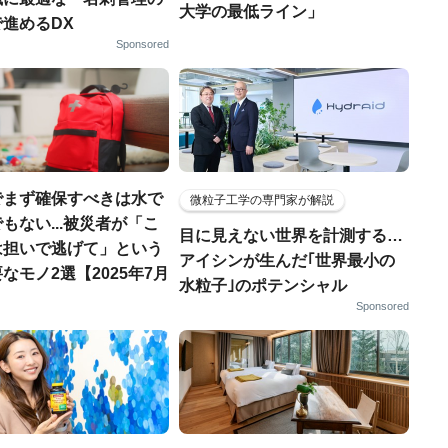
大学の最低ライン」
進めるDX
Sponsored
でまず確保すべきは水で
微粒子工学の専門家が解説
もない...被災者が「こ
目に見えない世界を計測する…
は担いで逃げて」という
アイシンが生んだ｢世界最小の
なモノ2選【2025年7月
水粒子｣のポテンシャル
Sponsored