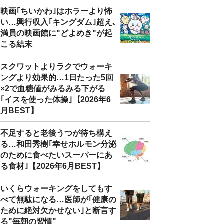
映画｢ちいかわ｣はホラーより怖
い…興行収入｢キングダム｣超え､
満員の映画館に"どよめき"が起
こる結末
スクワットよりラクでウォーキ
ングより効果的…1日たった5回
×2で血糖値がみるみる下がる
｢イスを使った体操｣【2026年6
月BEST】
不足すると老後うつが待ち構え
る…和田秀樹｢幸せホルモン分泌
のために食べたいスーパーにあ
る食材｣【2026年6月BEST】
いくらウォーキングをしてもす
べて無駄になる…医師が｢健康の
ために絶対欠かせない｣と断言す
る"毎朝の習慣"