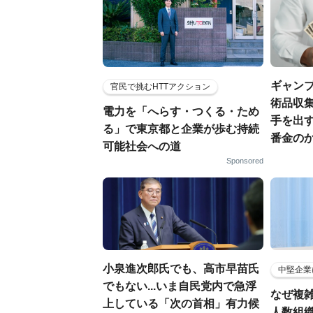
ギャン
官民で挑むHTTアクション
術品収集
電力を「へらす・つくる・ため
手を出
る」で東京都と企業が歩む持続
番金の
可能社会への道
Sponsored
小泉進次郎氏でも、高市早苗氏
中堅企業
でもない...いま自民党内で急浮
なぜ複雑
上している「次の首相」有力候
人数組