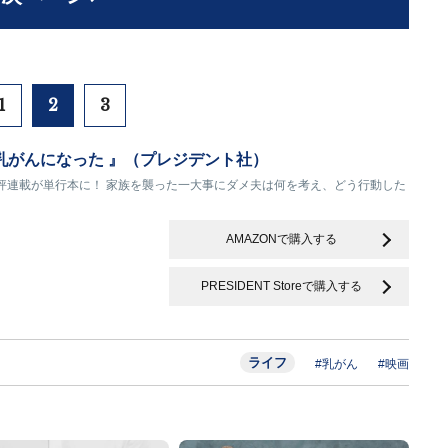
1
2
3
乳がんになった 』（プレジデント社）
評連載が単行本に！ 家族を襲った一大事にダメ夫は何を考え、どう行動した
AMAZONで購入する
PRESIDENT Storeで購入する
ライフ
#乳がん
#映画