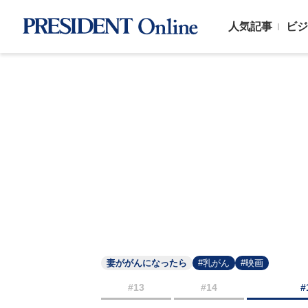
人気記事
ビジ
妻ががんになったら
#乳がん
#映画
#13
#14
#