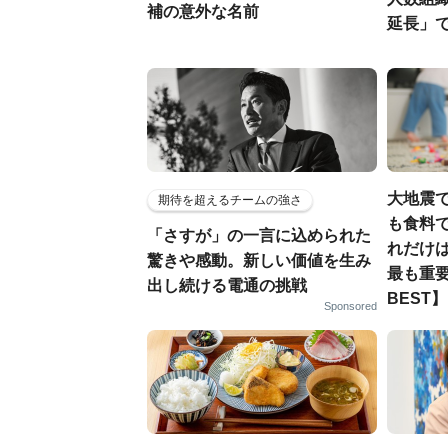
補の意外な名前
延長」で
大地震
期待を超えるチームの強さ
も食料で
「さすが」の一言に込められた
れだけ
驚きや感動。新しい価値を生み
最も重要
出し続ける電通の挑戦
BEST】
Sponsored