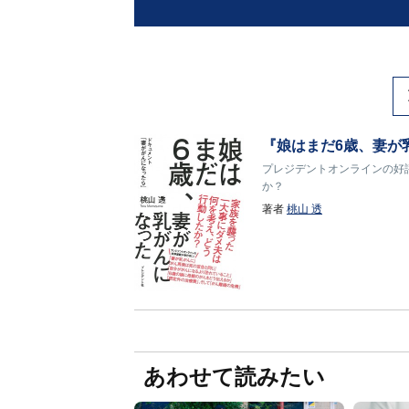
『娘はまだ6歳、妻が
プレジデントオンラインの好
か？
著者
桃山 透
あわせて読みたい