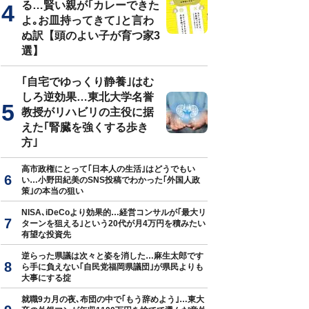
る…賢い親が｢カレーできた
よ｡お皿持ってきて｣と言わ
ぬ訳【頭のよい子が育つ家3
選】
｢自宅でゆっくり静養｣はむ
しろ逆効果…東北大学名誉
教授がリハビリの主役に据
えた｢腎臓を強くする歩き
方｣
高市政権にとって｢日本人の生活｣はどうでもい
い…小野田紀美のSNS投稿でわかった｢外国人政
策｣の本当の狙い
NISA､iDeCoより効果的…経営コンサルが｢最大リ
ターンを狙える｣という20代が月4万円を積みたい
有望な投資先
逆らった県議は次々と姿を消した…麻生太郎です
ら手に負えない｢自民党福岡県議団｣が県民よりも
大事にする掟
就職9カ月の夜､布団の中で｢もう辞めよう｣…東大