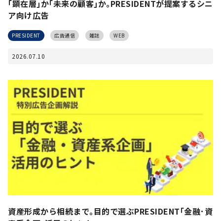
｢顕在層｣か｢未来の顧客｣か｡PRESIDENTが提案するシニ
ア向け広告
PRESIDENT
広告通信
雑誌
WEB
2026.07.10
資産形成から相続まで｡目的で選ぶPRESIDENT｢金融･資