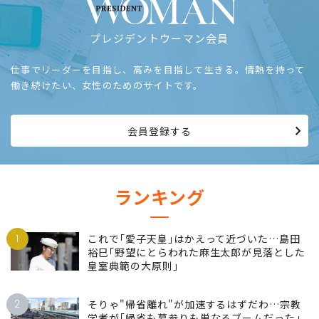
プレジデントウーマン会員
仕事でリーダーを目指し、高みを目指して生きる。情熱を持って
働き続けたい、女性のためのサイトです。
会員登録する
ランキング
1
これで｢愛子天皇｣はかえって近づいた…島田
裕巳｢野望にとらわれた麻生太郎が見落とした
皇室典範の大原則｣
2
そりゃ"帰省離れ"が加速するはずだわ…宗教
学者が｢帰省も墓参りも単なるブームだった｣