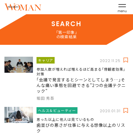
menu
SEARCH
「第一印象」
の検索結果
キャリア
2022.11.25
参加人数が増えれば増えるほど高まる｢傍観者効果｣
対策
｢会議で発言するとシーンとしてしまう…｣そ
んな痛い事態を回避できる"2つの会議テクニ
ック"
堀田 秀吾
ヘルス＆ビューティー
2020.01.31
思った以上に他人は見ているもの
歯並びの悪さが仕事に与える想像以上のリス
ク