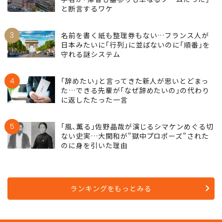
と断言するワケ
3
名前を書く紙も整理券もない…フランス人が
日本みたいに｢行列｣に並ばないのに｢順番｣を
守れる謎システム
4
｢辞めたい｣と言ってきた新人が思いとどまっ
た…できる先輩が｢なぜ辞めたいの｣の代わり
に返したたった一言
5
｢風､薫る｣佐野晶哉が演じるシマケンめぐる切
ない史実…大関和が"獄中プロポーズ"された
のに身を引いた理由
ランキングをもっとみる