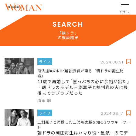
menu
SEARCH
「朝ドラ」
の検索結果
ライフ
2024.08.31
司法担当のNHK解説委員が語る「朝ドラの誕生秘
話」
41歳で再婚して｢崖っぷちの心に余裕が出た｣
…朝ドラのモデル三淵嘉子と裁判官の夫は最
後までラブラブだった
清永 聡
ライフ
2024.08.17
三淵嘉子と再婚した三淵乾太郎を知る3つのキーワー
ド
朝ドラの岡田将生はハマり役…星航一のモデ