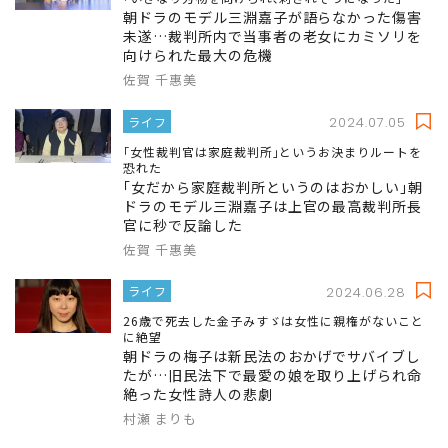
朝ドラのモデル三淵嘉子が語らなかった傷害
未遂…裁判所内で当事者の老女にカミソリを
向けられた最大の危機
佐賀 千惠美
ライフ
2024.07.05
｢女性裁判官は家庭裁判所｣というお決まりルートを
恐れた
｢女だから家庭裁判所というのはおかしい｣朝
ドラのモデル三淵嘉子は上官の最高裁判所長
官に秒で反論した
佐賀 千惠美
ライフ
2024.06.28
26歳で死去した金子みすゞは女性に親権がないこと
に絶望
朝ドラの梅子は新民法のおかげでサバイブし
たが…旧民法下で最愛の娘を取り上げられ命
絶った女性詩人の悲劇
村瀬 まりも