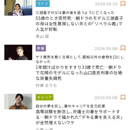
ライフ
2024.06.20
三淵嘉子の父は妻の後を追うように亡くなった
55歳のとき突然死…朝ドラのモデル三淵嘉子
の母は女性蔑視しない夫との｢リベラル婚｣で
人生が好転
青山 誠
教養
2024.06.08
ヤミ商売を裁く立場として､配給以外の食物を口にし
なかった
1年間汁ばかりをすすり33歳で死亡…朝ドラ
で花岡のモデルになった山口良忠判事の壮絶
な栄養失調死
村瀬 まりも
キャリア
2024.06.08
自分の夢を託し､妻のキャリアを全力応援
高等試験を断念し､弁護士の妻をサポートす
る…朝ドラで描かれた｢デキる妻を支える夫｣
が全然増えないワケ
小西 一禎