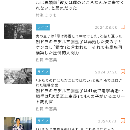
ルは再婚前｢彼女は僕のところなんかに来てく
れない｣と弱気だった
村瀬 まりも
ライフ
2024.08.06
実の息子は｢母は再婚して幸せでした｣と振り返った
朝ドラのモデル三淵嘉子は再婚した夫の子と
ケンカし｢猛女｣と言われた…それでも家族再
構築した圧倒的人間力
佐賀 千惠美
ライフ
2024.07.26
｢ふたりの仲はただことではない｣と裁判所で注目さ
れた職場恋愛
朝ドラのモデル三淵嘉子は41歳で電撃再婚…
相手は｢恋愛至上主義｣で4人の子がいるエリー
ト裁判官
佐賀 千惠美
ライフ
2024.07.11
｢いきなり刃物を向けられ､刺されそうになった｣