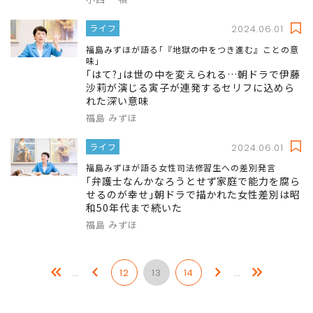
ライフ
2024.06.01
福島みずほが語る｢『地獄の中をつき進む』ことの意
味｣
｢はて?｣は世の中を変えられる…朝ドラで伊藤
沙莉が演じる寅子が連発するセリフに込めら
れた深い意味
福島 みずほ
ライフ
2024.06.01
福島みずほが語る女性司法修習生への差別発言
｢弁護士なんかなろうとせず家庭で能力を腐ら
せるのが幸せ｣朝ドラで描かれた女性差別は昭
和50年代まで続いた
福島 みずほ
…
12
13
14
…