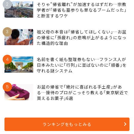
2
そりゃ"帰省離れ"が加速するはずだわ…宗教
学者が｢帰省も墓参りも単なるブームだった｣
と断言するワケ
3
祖父母の本音は｢帰省してほしくない｣…お盆
の帰省に｢孫疲れ｣の悲鳴が上がるようになっ
た構造的な理由
4
名前を書く紙も整理券もない…フランス人が
日本みたいに｢行列｣に並ばないのに｢順番｣を
守れる謎システム
5
お盆の帰省で｢絶対に喜ばれる手土産｣があ
る…接待のプロがこっそり教える｢東京駅近で
買えるお菓子｣6選
ランキングをもっとみる