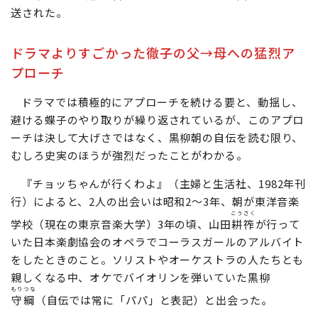
送された。
ドラマよりすごかった徹子の父→母への猛烈ア
プローチ
ドラマでは積極的にアプローチを続ける要と、動揺し、
避ける蝶子のやり取りが繰り返されているが、このアプロ
ーチは決して大げさではなく、黒柳朝の自伝を読む限り、
むしろ史実のほうが強烈だったことがわかる。
『チョッちゃんが行くわよ』（主婦と生活社、1982年刊
行）によると、2人の出会いは昭和2～3年、朝が東洋音楽
こうさく
学校（現在の東京音楽大学）3年の頃、山田
耕筰
が行って
いた日本楽劇協会のオペラでコーラスガールのアルバイト
をしたときのこと。ソリストやオーケストラの人たちとも
親しくなる中、オケでバイオリンを弾いていた黒柳
もりつな
守綱
（自伝では常に「パパ」と表記）と出会った。