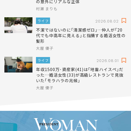
の意外にリアルな正体
村瀬 まりも
ライフ
2026.08.02
不潔ではないのに｢清潔感ゼロ｣…仲人が｢20
代でも中高年に見える｣と指摘する婚活女性の
髪形
大屋 優子
ライフ
2026.08.01
年収1500万･資産家(41)は｢地雷ハイスペ｣だ
った…婚活女性(33)が高級レストランで見抜
いた｢モラハラの兆候｣
大屋 優子