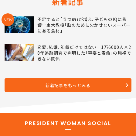
新着記事
不足すると｢うつ病｣が増え､子どものIQに影
NEW
響…東大教授｢脳のために欠かせないスーパー
にある食材｣
恋愛､結婚､年収だけではない…1万6000人×2
8年追跡調査で判明した｢容姿と寿命｣の無視で
きない関係
新着記事をもっとみる
PRESIDENT WOMAN SOCIAL