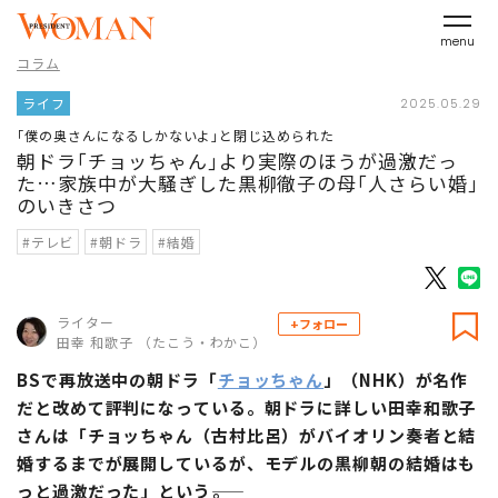
menu
コラム
ライフ
2025.05.29
｢僕の奥さんになるしかないよ｣と閉じ込められた
朝ドラ｢チョッちゃん｣より実際のほうが過激だっ
た…家族中が大騒ぎした黒柳徹子の母｢人さらい婚｣
のいきさつ
#テレビ
#朝ドラ
#結婚
ライター
+フォロー
田幸 和歌子 （たこう・わかこ）
BSで再放送中の朝ドラ「
チョッちゃん
」（NHK）が名作
だと改めて評判になっている。朝ドラに詳しい田幸和歌子
さんは「チョッちゃん（古村比呂）がバイオリン奏者と結
婚するまでが展開しているが、モデルの黒柳朝の結婚はも
っと過激だった」という――。