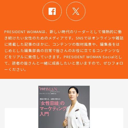
PRESIDENT WOMANは、新しい時代のリーダーとして情熱的に働
き続けたい女性のためのメディアです。SNSではオンラインや雑誌
に掲載した記事のほかに、コンテンツの取材風景や、編集長をは
じめとした編集部員の日常で皆さんのお役に立てるコンテンツな
どをリアルに発信していきます。PRESIDENT WOMAN Socialとし
て、読者の皆さんと一緒に成長したいと思いますので、ぜひフォロ
ーください。