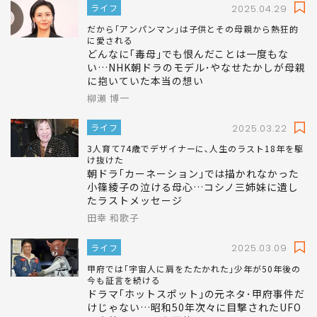
ライフ
2025.04.29
だから｢アンパンマン｣は子供とその母親から熱狂的
に愛される
どんなに｢毒母｣でも恨んだことは一度もな
い…NHK朝ドラのモデル･やなせたかしが母親
に抱いていた本当の想い
柳瀬 博一
ライフ
2025.03.22
3人育て74歳でデザイナーに､人生のラスト18年を駆
け抜けた
朝ドラ｢カーネーション｣では描かれなかった
小篠綾子の泣ける母心…コシノ三姉妹に遺し
たラストメッセージ
田幸 和歌子
ライフ
2025.03.09
甲府では｢宇宙人に肩をたたかれた｣少年が50年後の
今も証言を続ける
ドラマ｢ホットスポット｣の元ネタ･甲府事件だ
けじゃない…昭和50年次々に目撃されたUFO