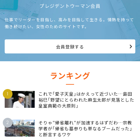
プレジデントウーマン会員
仕事でリーダーを目指し、高みを目指して生きる。情熱を持って
働き続けたい、女性のためのサイトです。
会員登録する
ランキング
1
これで｢愛子天皇｣はかえって近づいた…島田
裕巳｢野望にとらわれた麻生太郎が見落とした
皇室典範の大原則｣
2
そりゃ"帰省離れ"が加速するはずだわ…宗教
学者が｢帰省も墓参りも単なるブームだった｣
と断言するワケ