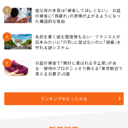
3
祖父母の本音は｢帰省してほしくない｣…お盆
の帰省に｢孫疲れ｣の悲鳴が上がるようになっ
た構造的な理由
4
名前を書く紙も整理券もない…フランス人が
日本みたいに｢行列｣に並ばないのに｢順番｣を
守れる謎システム
5
お盆の帰省で｢絶対に喜ばれる手土産｣があ
る…接待のプロがこっそり教える｢東京駅近で
買えるお菓子｣6選
ランキングをもっとみる