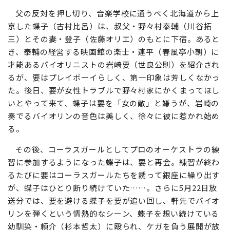
父の反対を押し切り、音楽学校に通うべく北海道から上
京した蝶子（古村比呂）は、叔父・野々村泰輔（川谷拓
三）とその妻・登子（佐藤オリエ）のもとに下宿。あると
き、泰輔の経営する映画館の楽士・連平（春風亭小朝）に
才能あるバイオリニストの岩崎要（世良公則）を紹介され
るが、要はプレイボーイらしく、第一印象は芳しくなかっ
た。後日、要が女性トラブルで野々村家にかくまってほし
いとやって来て、蝶子は要を「女の敵」と嫌うが、岩崎の
奏でるバイオリンの音色は美しく、徐々に彼に惹かれ始め
る。
その後、コーラスガールとしてプロのオーケストラの練
習に参加するようになった蝶子は、要と再会。練習が終わ
るたびに要はコーラスガールたちを誘って銀座に繰り出す
が、蝶子はひとり断り続けていた……。さらに5月22日放
送分では、要を避ける蝶子を要が追い回し、軒先でバイオ
リンを弾くという情熱的なシーン、蝶子を想い続けている
幼馴染・頼介（杉本哲太）に殴られ、ケガを負う展開が放