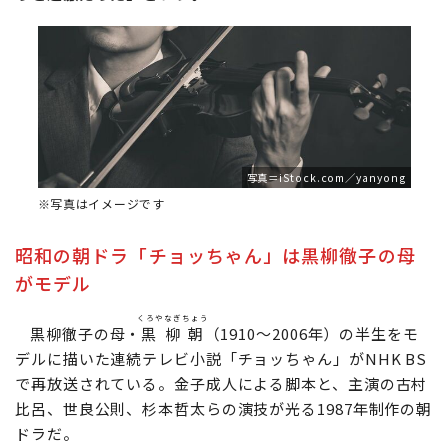
写真＝iStock.com／yanyong
※写真はイメージです
昭和の朝ドラ「チョッちゃん」は黒柳徹子の母
がモデル
くろやなぎちょう
黒柳徹子の母・
黒柳朝
（1910～2006年）の半生をモ
デルに描いた連続テレビ小説「チョッちゃん」がNHK BS
で再放送されている。金子成人による脚本と、主演の古村
比呂、世良公則、杉本哲太らの演技が光る1987年制作の朝
ドラだ。