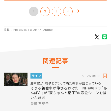
1
2
3
4
掲載： PRESIDENT WOMAN Online
関連記事
ライフ
2025.05.13
脚本家が｢花子とアン｣で得た教訓が詰まっている
そりゃ視聴率が伸びるわけだ…NHK朝ドラ｢あ
んぱん｣が"豪ちゃんと蘭子"の号泣シーンを描
いた意図
矢部 万紀子