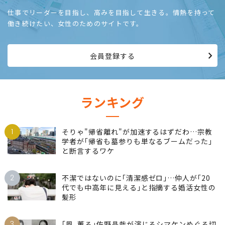
仕事でリーダーを目指し、高みを目指して生きる。情熱を持って
働き続けたい、女性のためのサイトです。
会員登録する
ランキング
1
そりゃ"帰省離れ"が加速するはずだわ…宗教
学者が｢帰省も墓参りも単なるブームだった｣
と断言するワケ
2
不潔ではないのに｢清潔感ゼロ｣…仲人が｢20
代でも中高年に見える｣と指摘する婚活女性の
髪形
3
｢風､薫る｣佐野晶哉が演じるシマケンめぐる切