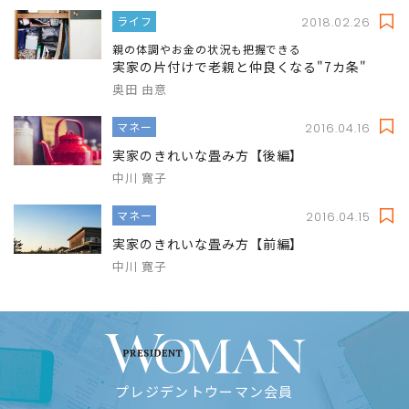
ライフ
2018.02.26
親の体調やお金の状況も把握できる
実家の片付けで老親と仲良くなる"7カ条"
奥田 由意
マネー
2016.04.16
実家のきれいな畳み方【後編】
中川 寛子
マネー
2016.04.15
実家のきれいな畳み方【前編】
中川 寛子
プレジデントウーマン会員