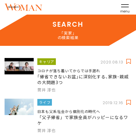
menu
SEARCH
「実家」
の検索結果
キャリア
2020.08.13
コロナが落ち着いてからでは手遅れ
｢帰省できないお盆｣に深刻化する､家族･親戚
の大問題3つ
筒井 淳也
ライフ
2019.12.16
日本も父系社会から個別化の時代へ
「父子帰省」で家族全員がハッピーになるワ
ケ
筒井 淳也