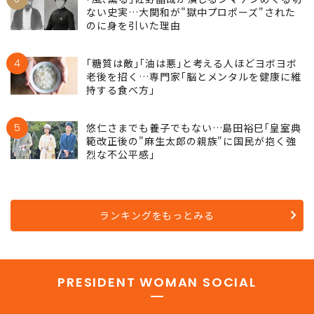
ない史実…大関和が"獄中プロポーズ"された
のに身を引いた理由
4
｢糖質は敵｣｢油は悪｣と考える人ほどヨボヨボ
老後を招く…専門家｢脳とメンタルを健康に維
持する食べ方｣
5
悠仁さまでも養子でもない…島田裕巳｢皇室典
範改正後の"麻生太郎の親族"に国民が抱く強
烈な不公平感｣
ランキングをもっとみる
PRESIDENT WOMAN SOCIAL