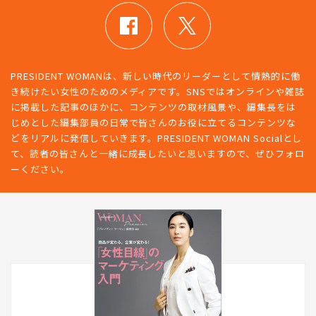
PRESIDENT WOMANは、新しい時代のリーダーとして情熱的に働
き続けたい女性のためのメディアです。SNSではオンラインや雑誌
に掲載した記事のほかに、コンテンツの取材風景や、編集長をは
じめとした編集部員の日常で皆さんのお役に立てるコンテンツな
どをリアルに発信していきます。PRESIDENT WOMAN Socialとし
て、読者の皆さんと一緒に成長したいと思いますので、ぜひフォロ
ーください。