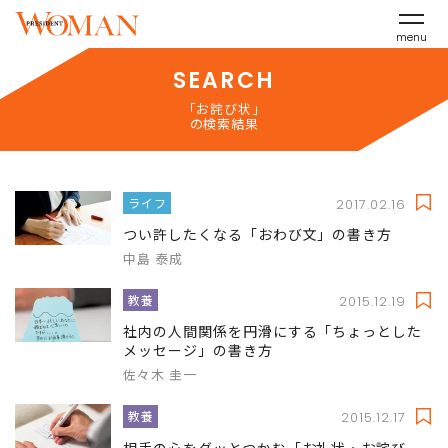
menu
SEARCH
「お詫び状」
の検索結果
ライフ
2017.02.16
つい許したくなる「おわび文」の書き方
中島 泰成
教養
2015.12.19
社内の人間関係を円滑にする「ちょっとした
メッセージ」の書き方
佐々木 圭一
教養
2015.12.17
相手の心をグッとつかむ「お礼状・お詫び