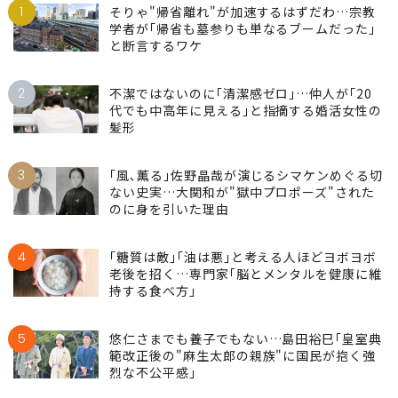
1
そりゃ"帰省離れ"が加速するはずだわ…宗教
学者が｢帰省も墓参りも単なるブームだった｣
と断言するワケ
2
不潔ではないのに｢清潔感ゼロ｣…仲人が｢20
代でも中高年に見える｣と指摘する婚活女性の
髪形
3
｢風､薫る｣佐野晶哉が演じるシマケンめぐる切
ない史実…大関和が"獄中プロポーズ"された
のに身を引いた理由
4
｢糖質は敵｣｢油は悪｣と考える人ほどヨボヨボ
老後を招く…専門家｢脳とメンタルを健康に維
持する食べ方｣
5
悠仁さまでも養子でもない…島田裕巳｢皇室典
範改正後の"麻生太郎の親族"に国民が抱く強
烈な不公平感｣