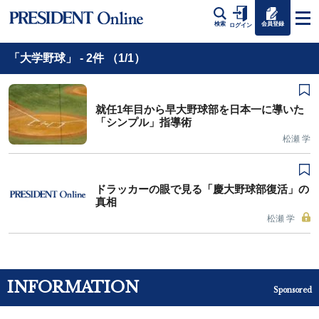
会員登録
検索
ログイン
「大学野球」 - 2件 （1/1）
就任1年目から早大野球部を日本一に導いた
「シンプル」指導術
松瀬 学
ドラッカーの眼で見る「慶大野球部復活」の
真相
松瀬 学
INFORMATION
Sponsored