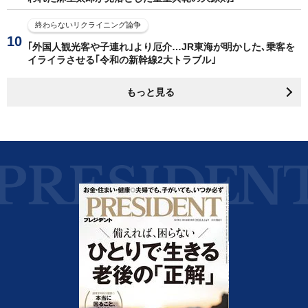
終わらないリクライニング論争
｢外国人観光客や子連れ｣より厄介…JR東海が明かした､乗客を
イライラさせる｢令和の新幹線2大トラブル｣
もっと見る