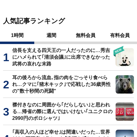
人気記事ランキング
1時間
週間
無料会員
有料会員
信長を支える四天王の一人だったのに…秀吉
にハメられて｢清須会議｣に出席できなかった
武将の哀れな末路
耳の後ろから流血､指の肉をごっそり食べら
れ…クマに｢猪木キック｣で応戦した36歳男性
の"数十秒間の死闘"
襟付きなのに周囲から｢だらしない｣と思われ
る…帰省の際に選んではいけない｢ユニクロの
2990円のポロシャツ｣
｢高収入の人ほど幸せ｣は間違いだった…世界