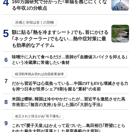
160カ国研究で分かった｢幸福を感じにくくな
る年収｣の分岐点
冷感と冷却は全くの別物
額に貼る｢熱を冷ますシート｣でも､首にかける
｢ネッククーラー｣でもない…熱中症対策に最
も効果的なアイテム
味噌汁に入れて食べるだけ…医師が｢血糖値スパイクを抑える｣
という冷蔵庫に常備したい食材
経済戦争踏み切れば自国産業崩壊
だから習近平は心底焦っている…中国のITもEVも壊滅させる力
を持つ日本が世界シェア8割を握る"素材"の名前
米国は曖昧､韓国は冷ややかだったが…習近平を激怒させた高
市発言に｢無言の支持｣を示した国の｢大胆な手法｣
改正されど揺るがぬ｢長子優先｣
これで｢愛子天皇｣はかえって近づいた…島田裕巳｢野望にとら
われた麻生太郎が見落とした皇室典範の大原則｣