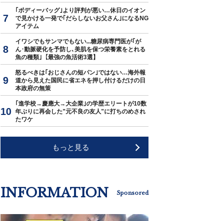
｢ボディーバッグ｣より評判が悪い…休日のイオン
で見かける一発で｢だらしないお父さん｣になるNG
アイテム
イワシでもサンマでもない...糖尿病専門医が｢が
ん･動脈硬化を予防し､美肌を保つ栄養素をとれる
魚の種類｣【最強の魚活術3選】
怒るべきは｢おじさんの短パン｣ではない…海外報
道から見えた国民に省エネを押し付けるだけの日
本政府の無策
｢進学校→慶應大→大企業｣の学歴エリートが10数
年ぶりに再会した"元不良の友人"に打ちのめされ
たワケ
もっと見る
INFORMATION
Sponsored