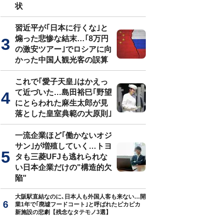
状
習近平が｢日本に行くな｣と
煽った悲惨な結末…｢8万円
の激安ツアー｣でロシアに向
かった中国人観光客の誤算
これで｢愛子天皇｣はかえっ
て近づいた…島田裕巳｢野望
にとらわれた麻生太郎が見
落とした皇室典範の大原則｣
一流企業ほど｢働かないオジ
サン｣が増殖していく…トヨ
タも三菱UFJも逃れられな
い日本企業だけの"構造的欠
陥"
大阪駅直結なのに､日本人も外国人客も来ない…開
業1年で｢廃墟フードコート｣と呼ばれたピカピカ
新施設の悲劇【残念なタテモノ3選】