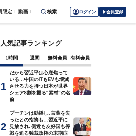
員限定
動画
検索
ログイン
会員登録
人気記事ランキング
1時間
週間
無料会員
有料会員
だから習近平は心底焦って
いる…中国のITもEVも壊滅
させる力を持つ日本が世界
シェア8割を握る"素材"の名
前
プーチンは動揺し､言葉を失
ったとの指摘も…習近平に
見放され､側近も友好国も停
戦を迫る独裁政権の末期症