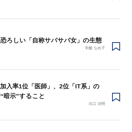
は恐ろしい「自称サバサバ女」の生態
辛酸 なめ子
加入率1位「医師」、2位「IT系」の
“暗示”すること
出口 治明