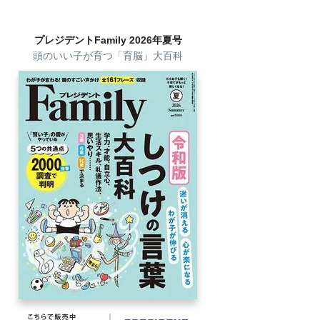
プレジデントFamily 2026年夏号
頭のいい子が育つ「育脳」大百科