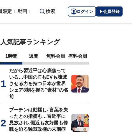
員限定
動画
検索
ログイン
会員登録
人気記事ランキング
1時間
週間
無料会員
有料会員
だから習近平は心底焦って
いる…中国のITもEVも壊滅
させる力を持つ日本が世界
シェア8割を握る"素材"の名
前
プーチンは動揺し､言葉を失
ったとの指摘も…習近平に
見放され､側近も友好国も停
戦を迫る独裁政権の末期症