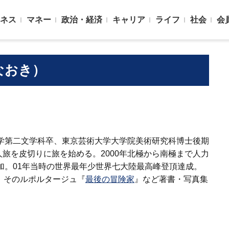
ネス
マネー
政治・経済
キャリア
ライフ
社会
会
なおき）
大学第二文学科卒、東京芸術大学大学院美術研究科博士後期
旅を皮切りに旅を始める。2000年北極から南極まで人力
E」参加。01年当時の世界最年少世界七大陸最高峰登頂達成。
。そのルポルタージュ『
最後の冒険家
』など著書・写真集