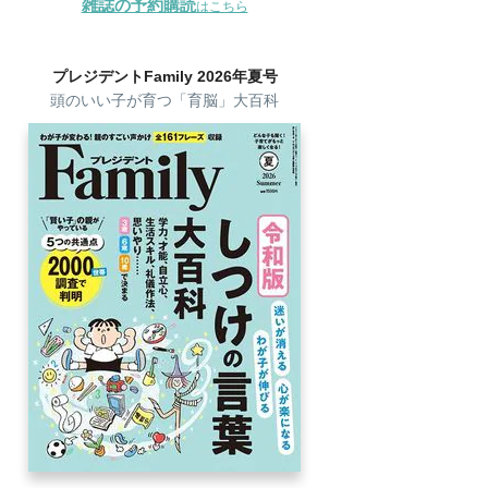
雑誌の予約購読
はこちら
プレジデントFamily 2026年夏号
頭のいい子が育つ「育脳」大百科