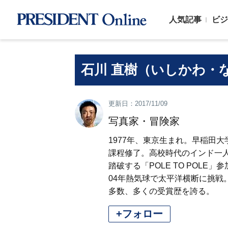
人気記事
ビジ
石川 直樹（いしかわ・
更新日：2017/11/09
写真家・冒険家
1977年、東京生まれ。早稲田
課程修了。高校時代のインド一人
踏破する「POLE TO POL
04年熱気球で太平洋横断に挑戦
多数、多くの受賞歴を誇る。
+フォロー