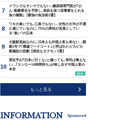
イワシでもサンマでもない...糖尿病専門医が｢が
ん･動脈硬化を予防し､美肌を保つ栄養素をとれる
魚の種類｣【最強の魚活術3選】
ワキの臭いでも､口臭でもない…女性の大半が不潔
と感じているのに､75%の男性が見落としてい
る"臭い"の正体
大阪駅直結なのに､日本人も外国人客も来ない…開
業1年で｢廃墟フードコート｣と呼ばれたピカピカ
新施設の悲劇【残念なタテモノ3選】
習近平が｢日本に行くな｣と煽っても､寿司は奪えな
い…｢スシロー14時間待ち｣が映し出す中国人客の
本音
もっと見る
INFORMATION
Sponsored