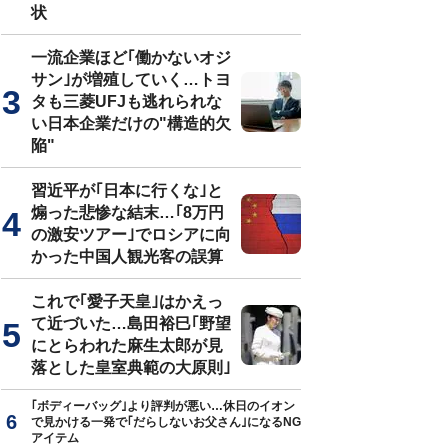
状
一流企業ほど｢働かないオジ
サン｣が増殖していく…トヨ
タも三菱UFJも逃れられな
い日本企業だけの"構造的欠
陥"
習近平が｢日本に行くな｣と
煽った悲惨な結末…｢8万円
の激安ツアー｣でロシアに向
かった中国人観光客の誤算
これで｢愛子天皇｣はかえっ
て近づいた…島田裕巳｢野望
にとらわれた麻生太郎が見
落とした皇室典範の大原則｣
｢ボディーバッグ｣より評判が悪い…休日のイオン
で見かける一発で｢だらしないお父さん｣になるNG
アイテム