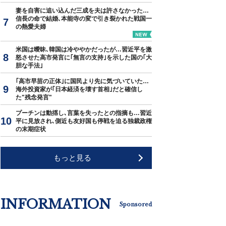
妻を自害に追い込んだ三成を夫は許さなかった…
信長の命で結婚､本能寺の変で引き裂かれた戦国一
の熱愛夫婦
米国は曖昧､韓国は冷ややかだったが…習近平を激
怒させた高市発言に｢無言の支持｣を示した国の｢大
胆な手法｣
｢高市早苗の正体｣に国民より先に気づいていた…
海外投資家が｢日本経済を壊す首相｣だと確信し
た"残念発言"
プーチンは動揺し､言葉を失ったとの指摘も…習近
平に見放され､側近も友好国も停戦を迫る独裁政権
の末期症状
もっと見る
INFORMATION
Sponsored