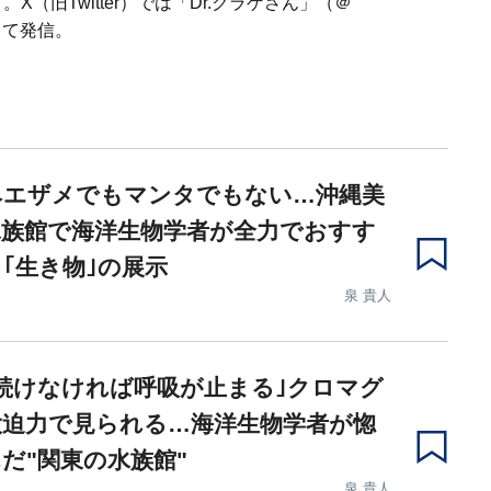
X（旧Twitter）では「Dr.クラゲさん」（＠
として発信。
ベエザメでもマンタでもない…沖縄美
水族館で海洋生物学者が全力でおすす
｢生き物｣の展示
泉 貴人
続けなければ呼吸が止まる｣クロマグ
大迫力で見られる…海洋生物学者が惚
だ"関東の水族館"
泉 貴人