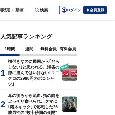
員限定
動画
検索
ログイン
会員登録
人気記事ランキング
1時間
週間
無料会員
有料会員
襟付きなのに周囲から｢だら
しない｣と思われる…帰省の
際に選んではいけない｢ユニ
クロの2990円のポロシャ
ツ｣
耳の後ろから流血､指の肉を
ごっそり食べられ…クマに
｢猪木キック｣で応戦した36
歳男性の"数十秒間の死闘"