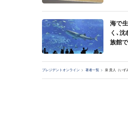
海で生
く､沈
族館
プレジデントオンライン
著者一覧
泉 貴人（いず