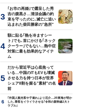
｢お市の再婚｣で露呈した秀
吉の腹黒さ…清須会議の約
束を守ったのに､滅亡に追い
込まれた柴田勝家の"急所"
額に貼る｢熱を冷ますシー
ト｣でも､首にかける｢ネック
クーラー｣でもない…熱中症
対策に最も効果的なアイテ
ム
だから習近平は心底焦って
いる…中国のITもEVも壊滅
させる力を持つ日本が世界
シェア8割を握る"素材"の名
前
｢外国人観光客や子連れ｣より厄介…JR東海が明か
した､乗客をイライラさせる｢令和の新幹線2大ト
ラブル｣