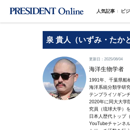
人気記事
ビジ
泉 貴人（いずみ・たか
更新日：2025/08/04
海洋生物学者
1991年、千葉県
海洋系統分類学研
テンプライソギン
2020年に同大大
究員（琉球大学）を
日本人歴代トップ（
YouTubeチャ