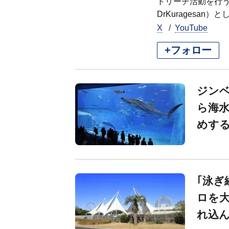
トリーチ活動を行う。
DrKuragesan）
X
YouTube
+フォロー
ジン
ら海
めする
｢泳ぎ
ロを
れ込ん