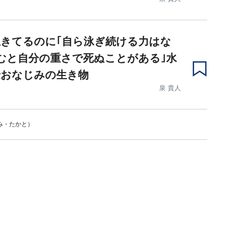
きてるのに｢自ら泳ぎ続ける力はな
むと自分の重さで死ぬことがある｣水
でおなじみの生き物
泉 貴人
み・たかと）