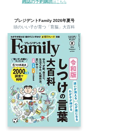
雑誌の予約購読
はこちら
プレジデントFamily 2026年夏号
頭のいい子が育つ「育脳」大百科