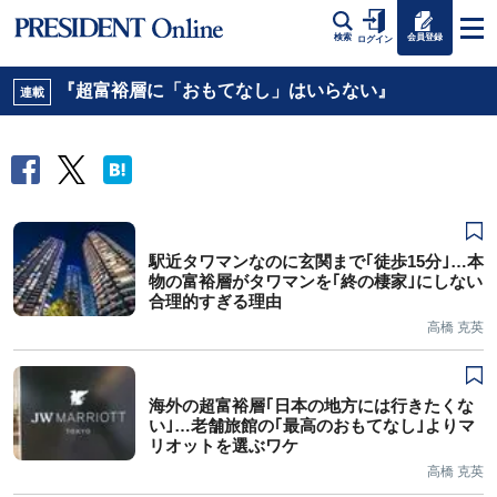
会員登録
検索
ログイン
『超富裕層に「おもてなし」はいらない』
連載
駅近タワマンなのに玄関まで｢徒歩15分｣…本
物の富裕層がタワマンを｢終の棲家｣にしない
合理的すぎる理由
高橋 克英
海外の超富裕層｢日本の地方には行きたくな
い｣…老舗旅館の｢最高のおもてなし｣よりマ
リオットを選ぶワケ
高橋 克英