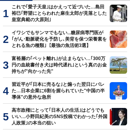
これで｢愛子天皇｣はかえって近づいた…島田
裕巳｢野望にとらわれた麻生太郎が見落とした
皇室典範の大原則｣
イワシでもサンマでもない...糖尿病専門医が
｢がん･動脈硬化を予防し､美背を保つ栄養素を
とれる魚の種類｣【最強の魚活術3選】
富裕層の｢ペット離れ｣が止まらない…｢300万
円の血統書付き犬は時代遅れ｣という真のお金
持ちが"向かった先"
習近平が｢日本に売るな｣と煽った翌日にバレ
た…日本企業に6割を握られていた"中国の半
導体"の意外な急所
高市政権にとって｢日本人の生活｣はどうでも
いい…小野田紀美のSNS投稿でわかった｢外国
人政策｣の本当の狙い