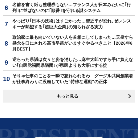
名前を書く紙も整理券もない…フランス人が日本みたいに｢行
列｣に並ばないのに｢順番｣を守れる謎システム
やっぱり｢日本の技術｣はすごかった…習近平が恐れ､ゼレンス
キーが熱望する｢超巨大企業｣の知られざる実力
政治家に最も向いていない人を首相にしてしまった…天皇すら
懸念を口にされる高市早苗がいますぐやるべきこと【2026年6
月BEST】
逆らった県議は次々と姿を消した…麻生太郎ですら手に負えな
い｢自民党福岡県議団｣が県民よりも大事にする掟
そりゃ仕事のことを一瞬で忘れられるわ…グーグル共同創業者
が仕事終わりに没頭していた"特殊な運動"の正体
もっと見る