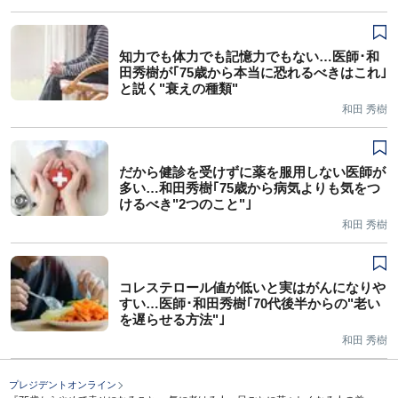
知力でも体力でも記憶力でもない…医師･和
田秀樹が｢75歳から本当に恐れるべきはこれ｣
と説く"衰えの種類"
和田 秀樹
だから健診を受けずに薬を服用しない医師が
多い…和田秀樹｢75歳から病気よりも気をつ
けるべき"2つのこと"｣
和田 秀樹
コレステロール値が低いと実はがんになりや
すい…医師･和田秀樹｢70代後半からの"老い
を遅らせる方法"｣
和田 秀樹
プレジデントオンライン