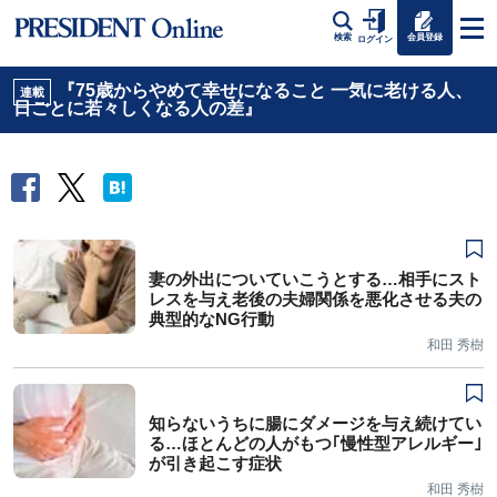
会員登録
検索
ログイン
『75歳からやめて幸せになること 一気に老ける人、
連載
日ごとに若々しくなる人の差』
妻の外出についていこうとする…相手にスト
レスを与え老後の夫婦関係を悪化させる夫の
典型的なNG行動
和田 秀樹
知らないうちに腸にダメージを与え続けてい
る…ほとんどの人がもつ｢慢性型アレルギー｣
が引き起こす症状
和田 秀樹