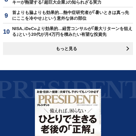
キーが熱望する｢超巨大企業｣の知られざる実力
首よりも脇よりも効果的…熱中症研究者が｢暑いときは真っ先
にここを冷やせ｣という意外な体の部位
NISA､iDeCoより効果的…経営コンサルが｢最大リターンを狙え
る｣という20代が月4万円を積みたい有望な投資先
もっと見る