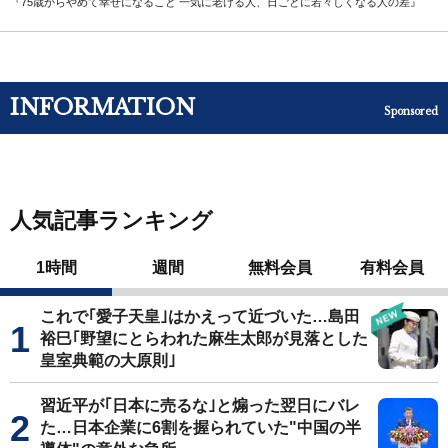
『75歳からやめて幸せになること 一気に老ける人、日ごとに若々しくなる人の差』
INFORMATION
Sponsored
人気記事ランキング
1時間
週間
無料会員
有料会員
これで｢愛子天皇｣はかえって近づいた…島田
裕巳｢野望にとらわれた麻生太郎が見落とした
皇室典範の大原則｣
習近平が｢日本に売るな｣と煽った翌日にバレ
た…日本企業に6割を握られていた"中国の半