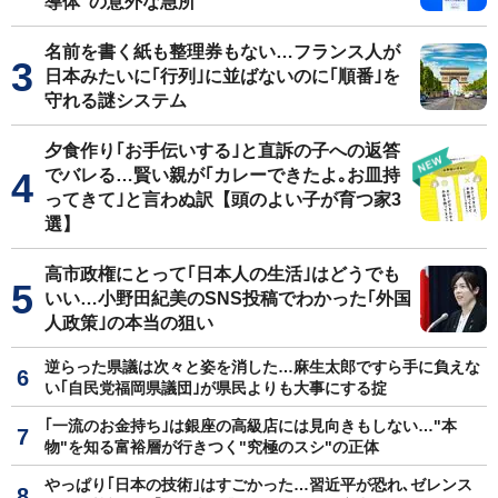
導体"の意外な急所
名前を書く紙も整理券もない…フランス人が
日本みたいに｢行列｣に並ばないのに｢順番｣を
守れる謎システム
夕食作り｢お手伝いする｣と直訴の子への返答
でバレる…賢い親が｢カレーできたよ｡お皿持
ってきて｣と言わぬ訳【頭のよい子が育つ家3
選】
高市政権にとって｢日本人の生活｣はどうでも
いい…小野田紀美のSNS投稿でわかった｢外国
人政策｣の本当の狙い
逆らった県議は次々と姿を消した…麻生太郎ですら手に負えな
い｢自民党福岡県議団｣が県民よりも大事にする掟
｢一流のお金持ち｣は銀座の高級店には見向きもしない…"本
物"を知る富裕層が行きつく"究極のスシ"の正体
やっぱり｢日本の技術｣はすごかった…習近平が恐れ､ゼレンス