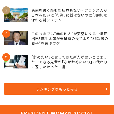
3
名前を書く紙も整理券もない…フランス人が
日本みたいに｢行列｣に並ばないのに｢順番｣を
守れる謎システム
4
このままでは"赤の他人"が天皇になる…島田
裕巳｢麻生太郎が天皇家の長子より"36親等の
養子"を選ぶワケ｣
5
｢辞めたい｣と言ってきた新人が思いとどまっ
た…できる先輩が｢なぜ辞めたいの｣の代わり
に返したたった一言
ランキングをもっとみる
PRESIDENT WOMAN SOCIAL