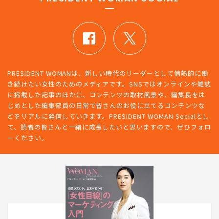
PRESIDENT WOMANは、新しい時代のリーダーとして情熱的に働
き続けたい女性のためのメディアです。SNSではオンラインや雑誌
に掲載した記事のほかに、コンテンツの取材風景や、編集長をは
じめとした編集部員の日常で皆さんのお役に立てるコンテンツな
どをリアルに発信していきます。PRESIDENT WOMAN Socialとし
て、読者の皆さんと一緒に成長したいと思いますので、ぜひフォロ
ーください。