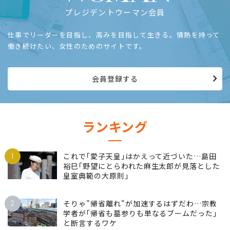
プレジデントウーマン会員
仕事でリーダーを目指し、高みを目指して生きる。情熱を持って
働き続けたい、女性のためのサイトです。
会員登録する
ランキング
1
これで｢愛子天皇｣はかえって近づいた…島田
裕巳｢野望にとらわれた麻生太郎が見落とした
皇室典範の大原則｣
2
そりゃ"帰省離れ"が加速するはずだわ…宗教
学者が｢帰省も墓参りも単なるブームだった｣
と断言するワケ