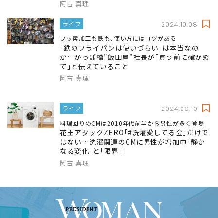
阿古 真理
ライフ
2024.10.08
フッ素加工も鉄も､使い方にはコツがある
｢鉄のフライパンは使いづらい｣は本当なの
か…かっぱ橋"飯田屋"社長が｢買う前に確かめ
て｣と伝えていること
阿古 真理
ライフ
2024.09.10
料理回りのCMは2010年代前半から男性が多く登場
花王アタックZERO｢#洗濯愛してる会｣だけで
はない…洗濯関連のCMに男性が増加中｢静か
なる変化｣と｢限界｣
阿古 真理