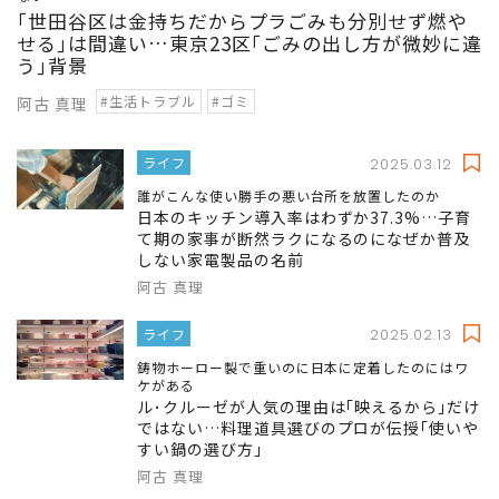
｢世田谷区は金持ちだからプラごみも分別せず燃や
せる｣は間違い…東京23区｢ごみの出し方が微妙に違
う｣背景
#生活トラブル
#ゴミ
阿古 真理
ライフ
2025.03.12
誰がこんな使い勝手の悪い台所を放置したのか
日本のキッチン導入率はわずか37.3%…子育
て期の家事が断然ラクになるのになぜか普及
しない家電製品の名前
阿古 真理
ライフ
2025.02.13
鋳物ホーロー製で重いのに日本に定着したのにはワ
ケがある
ル･クルーゼが人気の理由は｢映えるから｣だけ
ではない…料理道具選びのプロが伝授｢使いや
すい鍋の選び方｣
阿古 真理