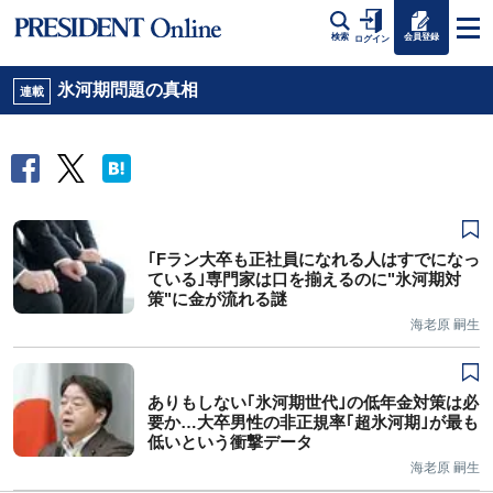
会員登録
検索
ログイン
氷河期問題の真相
連載
｢Fラン大卒も正社員になれる人はすでになっ
ている｣専門家は口を揃えるのに"氷河期対
策"に金が流れる謎
海老原 嗣生
ありもしない｢氷河期世代｣の低年金対策は必
要か…大卒男性の非正規率｢超氷河期｣が最も
低いという衝撃データ
海老原 嗣生