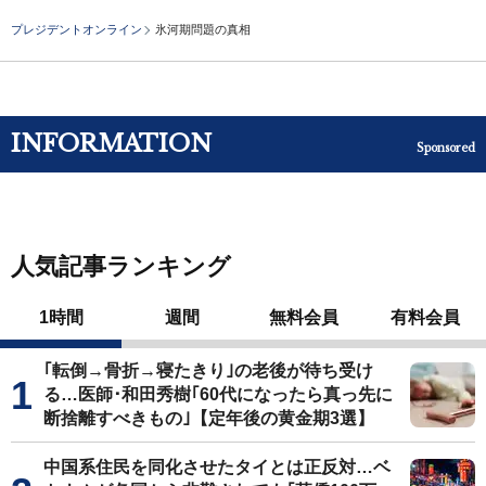
プレジデントオンライン
氷河期問題の真相
INFORMATION
Sponsored
人気記事ランキング
1時間
週間
無料会員
有料会員
｢転倒→骨折→寝たきり｣の老後が待ち受け
る…医師･和田秀樹｢60代になったら真っ先に
断捨離すべきもの｣【定年後の黄金期3選】
中国系住民を同化させたタイとは正反対…ベ