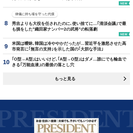
律儀に持ち場を守った代償
秀吉よりも大役を任されたのに､使い捨てに…｢清須会議｣で最
も損をした"織田家ナンバー2の武将"の転落劇
米国は曖昧､韓国は冷ややかだったが…習近平を激怒させた高
市発言に｢無言の支持｣を示した国の｢大胆な手法｣
｢O型→A型｣はいいけど､｢A型→O型｣はダメ…誰にでも輸血で
きる｢万能血液｣の最後の落とし穴
もっと見る