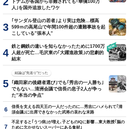
トナムが各国から非難されても｢華僑100万
人｣を国外追放したワケ
｢サンダル登山の若者｣より実は危険…標高
599ｍの高尾山で年間100件超の遭難事故を起
こしている"張本人"
鉄と鋼鉄の違いを知らなかったために1700万
人超が死亡…毛沢東の｢大躍進政策｣の悲劇的
結末
結論は"先送り"だった
｢織田家の後継者選び｣でも｢秀吉の一人勝ち｣
でもない…清洲会議で信長の息子2人が争っ
た"本当の争点"
信長を支える四天王の一人だったのに…秀吉にハメられて｢清
須会議｣に出席できなかった武将の哀れな末路
不足すると｢うつ病｣が増え､子どものIQに影響…東大教授｢脳の
ために欠かせないスーパーにある食材｣