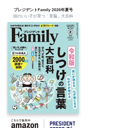
プレジデントFamily 2026年夏号
頭のいい子が育つ「育脳」大百科