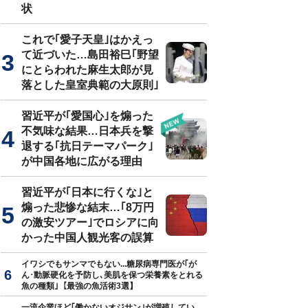
状
これで｢愛子天皇｣はかえっ
て近づいた…島田裕巳｢野望
にとらわれた麻生太郎が見
落とした皇室典範の大原則｣
習近平が｢愛国心｣を煽った
不気味な結果…日本兵を撃
退する｢抗日テーマパーク｣
が中国各地に広がる理由
習近平が｢日本に行くな｣と
煽った悲惨な結末…｢8万円
の激安ツアー｣でロシアに向
かった中国人観光客の誤算
イワシでもサンマでもない...糖尿病専門医が｢が
ん･動脈硬化を予防し､美肌を保つ栄養素をとれる
魚の種類｣【最強の魚活術3選】
一流企業ほど｢働かないオジサン｣が増殖してい