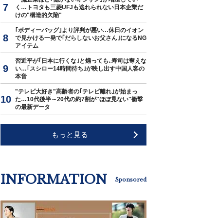
く…トヨタも三菱UFJも逃れられない日本企業だ
けの"構造的欠陥"
｢ボディーバッグ｣より評判が悪い…休日のイオン
で見かける一発で｢だらしないお父さん｣になるNG
アイテム
習近平が｢日本に行くな｣と煽っても､寿司は奪えな
い…｢スシロー14時間待ち｣が映し出す中国人客の
本音
"テレビ大好き"高齢者の｢テレビ離れ｣が始まっ
た…10代後半～20代の約7割が"ほぼ見ない"衝撃
の最新データ
もっと見る
INFORMATION
Sponsored