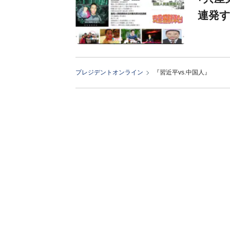
連発
プレジデントオンライン
『習近平vs.中国人』