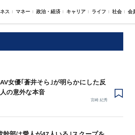
ネス
マネー
政治・経済
キャリア
ライフ
社会
会
』
AV女優｢蒼井そら｣が明らかにした反
国人の意外な本音
宮崎 紀秀
党幹部は愛人が47人いる｣スクープを