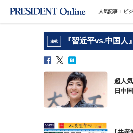
人気記事
ビジ
『習近平vs.中国人
連載
超人気
日中
｢共産