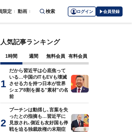
員限定
動画
検索
ログイン
会員登録
人気記事ランキング
1時間
週間
無料会員
有料会員
だから習近平は心底焦って
いる…中国のITもEVも壊滅
させる力を持つ日本が世界
シェア8割を握る"素材"の名
前
プーチンは動揺し､言葉を失
ったとの指摘も…習近平に
見放され､側近も友好国も停
戦を迫る独裁政権の末期症