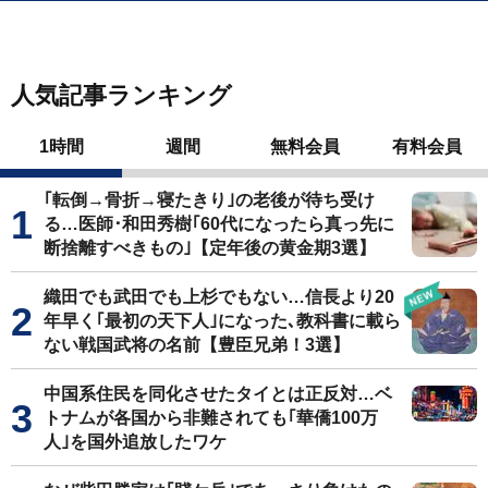
人気記事ランキング
1時間
週間
無料会員
有料会員
｢転倒→骨折→寝たきり｣の老後が待ち受け
る…医師･和田秀樹｢60代になったら真っ先に
断捨離すべきもの｣【定年後の黄金期3選】
織田でも武田でも上杉でもない…信長より20
年早く｢最初の天下人｣になった､教科書に載ら
ない戦国武将の名前【豊臣兄弟！3選】
中国系住民を同化させたタイとは正反対…ベ
トナムが各国から非難されても｢華僑100万
人｣を国外追放したワケ