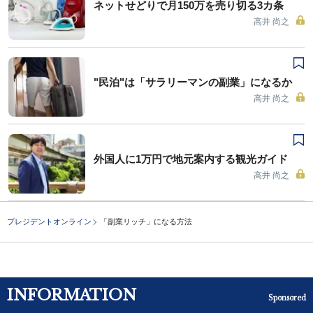
ネットせどりで月150万を売り切る3カ条
高井 尚之
"民泊"は「サラリーマンの副業」になるか
高井 尚之
外国人に1万円で地元案内する観光ガイド
高井 尚之
プレジデントオンライン
「副業リッチ」になる方法
INFORMATION
Sponsored