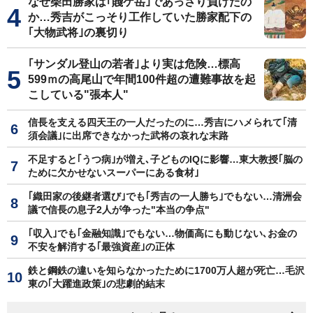
なぜ柴田勝家は｢賤ケ岳｣であっさり負けたの
か…秀吉がこっそり工作していた勝家配下の
｢大物武将｣の裏切り
｢サンダル登山の若者｣より実は危険…標高
599ｍの高尾山で年間100件超の遭難事故を起
こしている"張本人"
信長を支える四天王の一人だったのに…秀吉にハメられて｢清
須会議｣に出席できなかった武将の哀れな末路
不足すると｢うつ病｣が増え､子どものIQに影響…東大教授｢脳の
ために欠かせないスーパーにある食材｣
｢織田家の後継者選び｣でも｢秀吉の一人勝ち｣でもない…清洲会
議で信長の息子2人が争った"本当の争点"
｢収入｣でも｢金融知識｣でもない…物価高にも動じない､お金の
不安を解消する｢最強資産｣の正体
鉄と鋼鉄の違いを知らなかったために1700万人超が死亡…毛沢
東の｢大躍進政策｣の悲劇的結末