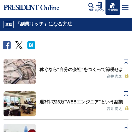
会員登録
検索
ログイン
「副業リッチ」になる方法
連載
稼ぐなら"自分の会社"をつくって節税せよ
高井 尚之
週3件で23万"WEBエンジニア"という副業
高井 尚之