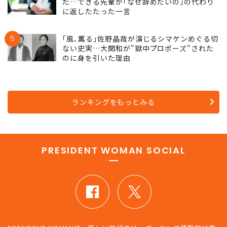
た…できる先輩が｢なぜ辞めたいの｣の代わり
に返したたった一言
5
｢風､薫る｣佐野晶哉が演じるシマケンめぐる切
ない史実…大関和が"獄中プロポーズ"された
のに身を引いた理由
ランキングをもっとみる
PRESIDENT WOMAN SOCIAL