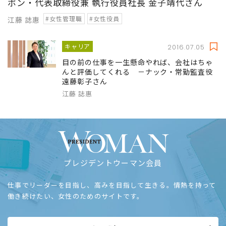
ボン・代表取締役兼 執行役員社長 金子靖代さん
#女性管理職
#女性役員
江藤 誌惠
キャリア
2016.07.05
目の前の仕事を一生懸命やれば、会社はちゃ
んと評価してくれる －ナック・常勤監査役
遠藤彰子さん
江藤 誌惠
プレジデントウーマン会員
仕事でリーダーを目指し、高みを目指して生きる。情熱を持って
働き続けたい、女性のためのサイトです。