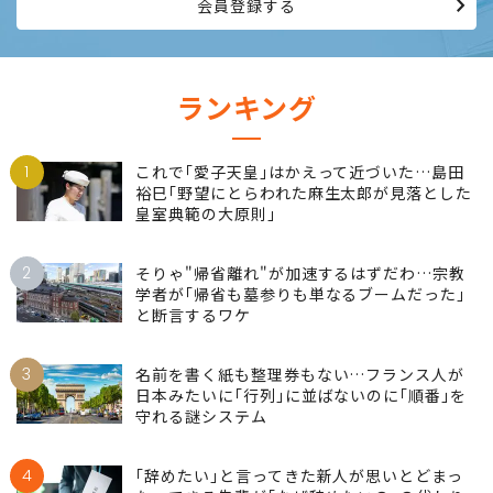
会員登録する
ランキング
1
これで｢愛子天皇｣はかえって近づいた…島田
裕巳｢野望にとらわれた麻生太郎が見落とした
皇室典範の大原則｣
2
そりゃ"帰省離れ"が加速するはずだわ…宗教
学者が｢帰省も墓参りも単なるブームだった｣
と断言するワケ
3
名前を書く紙も整理券もない…フランス人が
日本みたいに｢行列｣に並ばないのに｢順番｣を
守れる謎システム
4
｢辞めたい｣と言ってきた新人が思いとどまっ