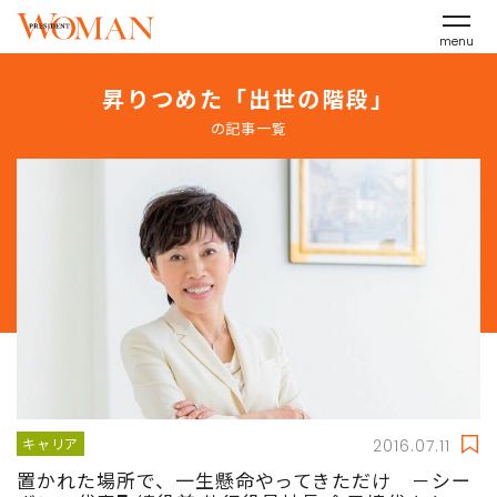
menu
昇りつめた「出世の階段」
の記事一覧
キャリア
2016.07.11
置かれた場所で、一生懸命やってきただけ －シー