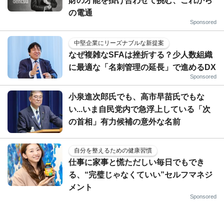
財の才能を掛け合わせて挑む、これから
の電通
Sponsored
中堅企業にリーズナブルな新提案
なぜ複雑なSFAは挫折する？少人数組織
に最適な「名刺管理の延長」で進めるDX
Sponsored
小泉進次郎氏でも、高市早苗氏でもな
い...いま自民党内で急浮上している「次
の首相」有力候補の意外な名前
自分を整えるための健康習慣
仕事に家事と慌ただしい毎日でもでき
る、“完璧じゃなくていい”セルフマネジ
メント
Sponsored