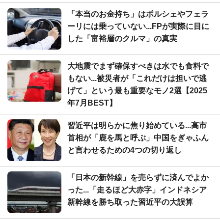
「本当のお金持ち」はポルシェやフェラ
ーリには乗っていない...FPが実際に目に
した「富裕層のクルマ」の真実
大地震でまず確保すべきは水でも食料で
もない...被災者が「これだけは担いで逃
げて」という最も重要なモノ2選【2025
年7月BEST】
習近平は明らかに焦り始めている...高市
首相が「鹿を馬と呼ぶ」中国をぎゃふん
と言わせるための4つの切り返し
「日本の新幹線」を売らずに済んでよか
った...「走るほど大赤字」インドネシア
新幹線を勝ち取った習近平の大誤算