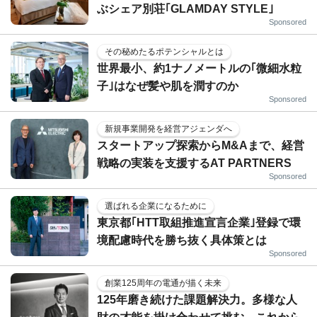
ぶシェア別荘｢GLAMDAY STYLE｣
Sponsored
その秘めたるポテンシャルとは
世界最小、約1ナノメートルの｢微細水粒
子｣はなぜ髪や肌を潤すのか
Sponsored
新規事業開発を経営アジェンダへ
スタートアップ探索からM&Aまで、経営
戦略の実装を支援するAT PARTNERS
Sponsored
選ばれる企業になるために
東京都｢HTT取組推進宣言企業｣登録で環
境配慮時代を勝ち抜く具体策とは
Sponsored
創業125周年の電通が描く未来
125年磨き続けた課題解決力。多様な人