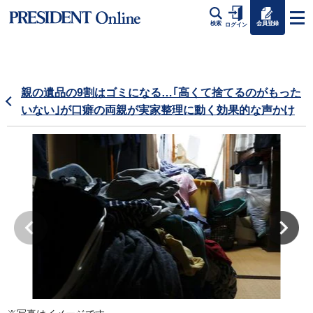
会員登録
検索
ログイン
親の遺品の9割はゴミになる…｢高くて捨てるのがもった
いない｣が口癖の両親が実家整理に動く効果的な声かけ