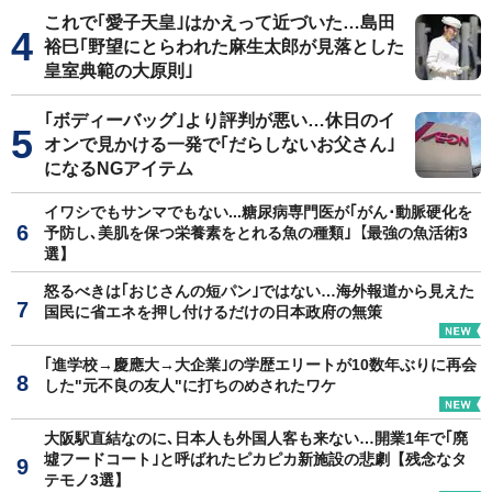
これで｢愛子天皇｣はかえって近づいた…島田
裕巳｢野望にとらわれた麻生太郎が見落とした
皇室典範の大原則｣
｢ボディーバッグ｣より評判が悪い…休日のイ
オンで見かける一発で｢だらしないお父さん｣
になるNGアイテム
イワシでもサンマでもない...糖尿病専門医が｢がん･動脈硬化を
予防し､美肌を保つ栄養素をとれる魚の種類｣【最強の魚活術3
選】
怒るべきは｢おじさんの短パン｣ではない…海外報道から見えた
国民に省エネを押し付けるだけの日本政府の無策
｢進学校→慶應大→大企業｣の学歴エリートが10数年ぶりに再会
した"元不良の友人"に打ちのめされたワケ
大阪駅直結なのに､日本人も外国人客も来ない…開業1年で｢廃
墟フードコート｣と呼ばれたピカピカ新施設の悲劇【残念なタ
テモノ3選】