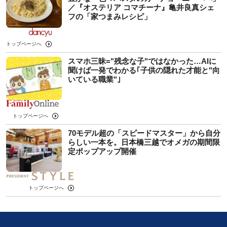
／『オステリア コマチーナ』亀井良真シェ
フの「家つまみレシピ」
トップページへ
スマホ三昧="残念な子"ではなかった…AIに
聞けば一発でわかる｢子供の隠れた才能と"向
いている職業"｣
トップページへ
70モデル超の「スピードマスター」から自分
らしい一本を。日本橋三越でオメガの期間限
定ポップアップ開催
トップページへ