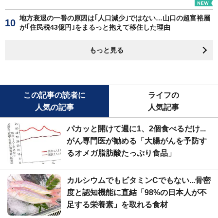
地方衰退の一番の原因は｢人口減少｣ではない…山口の超富裕層
が｢住民税43億円｣をまるっと抱えて移住した理由
もっと見る
この記事の読者に
ライフの
人気の記事
人気記事
パカッと開けて週に1、2個食べるだけ...
がん専門医が勧める「大腸がんを予防す
るオメガ脂肪酸たっぷり食品」
カルシウムでもビタミンCでもない...骨密
度と認知機能に直結「98%の日本人が不
足する栄養素」を取れる食材