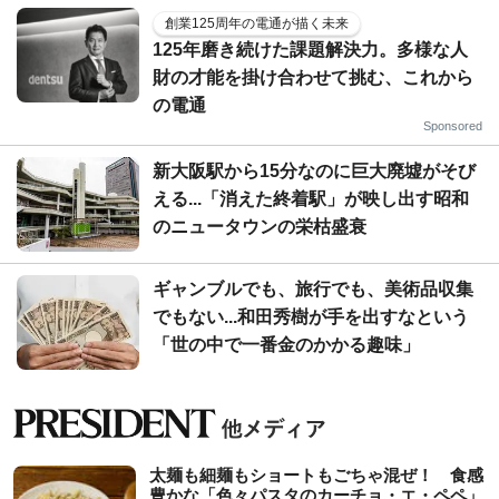
創業125周年の電通が描く未来
125年磨き続けた課題解決力。多様な人
財の才能を掛け合わせて挑む、これから
の電通
Sponsored
新大阪駅から15分なのに巨大廃墟がそび
える...「消えた終着駅」が映し出す昭和
のニュータウンの栄枯盛衰
ギャンブルでも、旅行でも、美術品収集
でもない...和田秀樹が手を出すなという
「世の中で一番金のかかる趣味」
太麺も細麺もショートもごちゃ混ぜ！ 食感
豊かな「色々パスタのカーチョ・エ・ペペ」