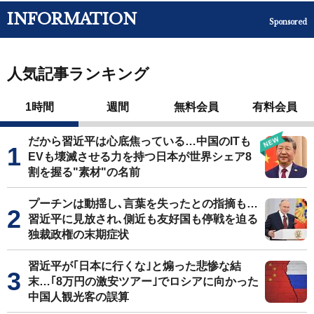
INFORMATION
Sponsored
人気記事ランキング
1時間
週間
無料会員
有料会員
だから習近平は心底焦っている…中国のITも
EVも壊滅させる力を持つ日本が世界シェア8
割を握る"素材"の名前
プーチンは動揺し､言葉を失ったとの指摘も…
習近平に見放され､側近も友好国も停戦を迫る
独裁政権の末期症状
習近平が｢日本に行くな｣と煽った悲惨な結
末…｢8万円の激安ツアー｣でロシアに向かった
中国人観光客の誤算