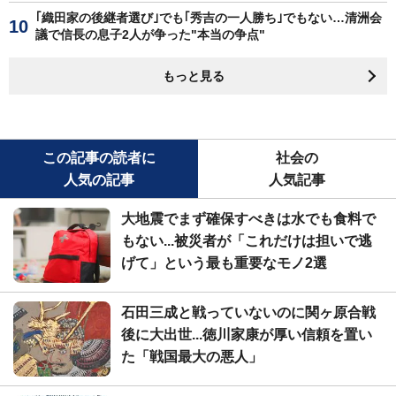
｢織田家の後継者選び｣でも｢秀吉の一人勝ち｣でもない…清洲会
議で信長の息子2人が争った"本当の争点"
もっと見る
この記事の読者に
社会の
人気の記事
人気記事
大地震でまず確保すべきは水でも食料で
もない...被災者が「これだけは担いで逃
げて」という最も重要なモノ2選
石田三成と戦っていないのに関ヶ原合戦
後に大出世...徳川家康が厚い信頼を置い
た「戦国最大の悪人」