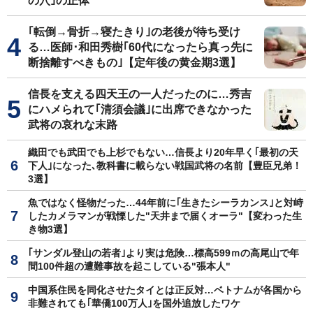
の穴｣の正体
｢転倒→骨折→寝たきり｣の老後が待ち受け
る…医師･和田秀樹｢60代になったら真っ先に
断捨離すべきもの｣【定年後の黄金期3選】
信長を支える四天王の一人だったのに…秀吉
にハメられて｢清須会議｣に出席できなかった
武将の哀れな末路
織田でも武田でも上杉でもない…信長より20年早く｢最初の天
下人｣になった､教科書に載らない戦国武将の名前【豊臣兄弟！
3選】
魚ではなく怪物だった…44年前に｢生きたシーラカンス｣と対峙
したカメラマンが戦慄した"天井まで届くオーラ"【変わった生
き物3選】
｢サンダル登山の若者｣より実は危険…標高599ｍの高尾山で年
間100件超の遭難事故を起こしている"張本人"
中国系住民を同化させたタイとは正反対…ベトナムが各国から
非難されても｢華僑100万人｣を国外追放したワケ