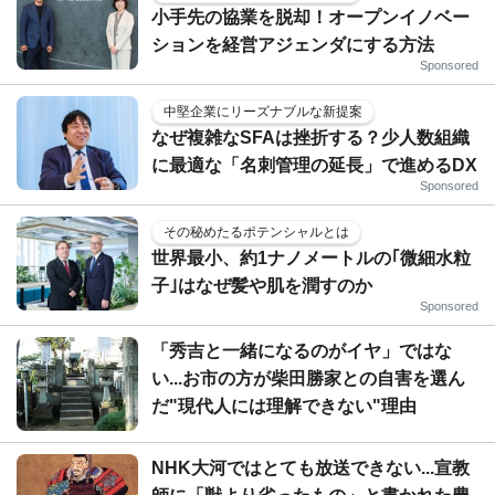
小手先の協業を脱却！オープンイノベー
ションを経営アジェンダにする方法
Sponsored
中堅企業にリーズナブルな新提案
なぜ複雑なSFAは挫折する？少人数組織
に最適な「名刺管理の延長」で進めるDX
Sponsored
その秘めたるポテンシャルとは
世界最小、約1ナノメートルの｢微細水粒
子｣はなぜ髪や肌を潤すのか
Sponsored
「秀吉と一緒になるのがイヤ」ではな
い...お市の方が柴田勝家との自害を選ん
だ"現代人には理解できない"理由
NHK大河ではとても放送できない...宣教