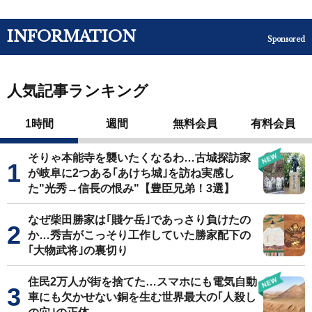
INFORMATION
Sponsored
人気記事ランキング
1時間
週間
無料会員
有料会員
そりゃ本能寺を襲いたくなるわ…古城探訪家
が岐阜に2つある｢あけち城｣を訪ね実感し
た"光秀→信長の恨み"【豊臣兄弟！3選】
なぜ柴田勝家は｢賤ケ岳｣であっさり負けたの
か…秀吉がこっそり工作していた勝家配下の
｢大物武将｣の裏切り
住民2万人が街を捨てた…スマホにも電気自動
車にも欠かせない銅を生む世界最大の｢人殺し