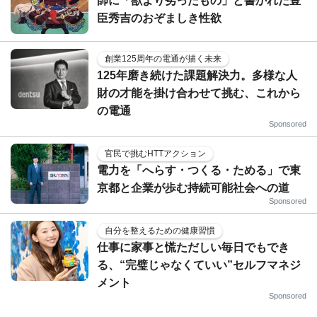
師に「獣より劣ったもの」と書かれた豊
臣秀吉のおぞましき性欲
創業125周年の電通が描く未来
125年磨き続けた課題解決力。多様な人
財の才能を掛け合わせて挑む、これから
の電通
Sponsored
官民で挑むHTTアクション
電力を「へらす・つくる・ためる」で東
京都と企業が歩む持続可能社会への道
Sponsored
自分を整えるための健康習慣
仕事に家事と慌ただしい毎日でもでき
る、“完璧じゃなくていい”セルフマネジ
メント
Sponsored