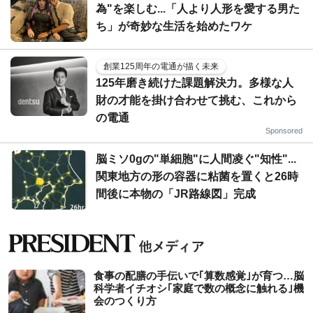
為"を楽しむ...「人より人形を愛する男た
ち」が奇妙な生活を始めたワケ
創業125周年の電通が描く未来
125年磨き続けた課題解決力。多様な人
財の才能を掛け合わせて挑む、これから
の電通
Sponsored
脳ミソ0gの"単細胞"に人間凌ぐ"知性"...
関東地方の形の容器に粘菌を置くと26時
間後に本物の「JR路線図」完成
食事の配膳の手伝いで｢算数感覚｣が育つ…脳
科学者イチオシ｢家庭で数の概念に触れる｣機
会のつくり方