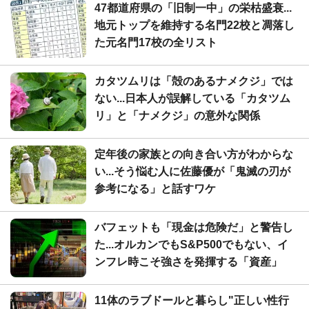
47都道府県の「旧制一中」の栄枯盛衰...
地元トップを維持する名門22校と凋落し
た元名門17校の全リスト
カタツムリは「殻のあるナメクジ」では
ない...日本人が誤解している「カタツム
リ」と「ナメクジ」の意外な関係
定年後の家族との向き合い方がわからな
い...そう悩む人に佐藤優が「鬼滅の刃が
参考になる」と話すワケ
バフェットも「現金は危険だ」と警告し
た...オルカンでもS&P500でもない、イ
ンフレ時こそ強さを発揮する「資産」
11体のラブドールと暮らし"正しい性行