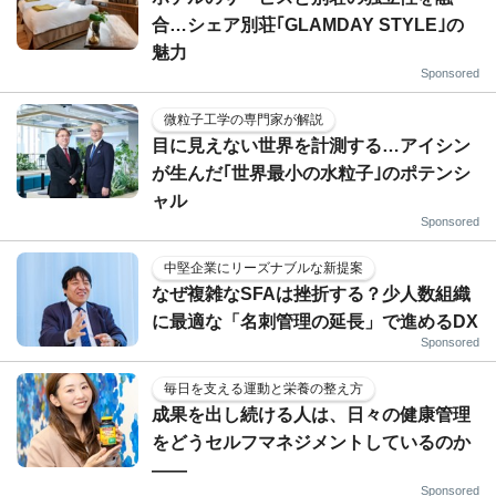
合…シェア別荘｢GLAMDAY STYLE｣の
魅力
Sponsored
微粒子工学の専門家が解説
目に見えない世界を計測する…アイシン
が生んだ｢世界最小の水粒子｣のポテンシ
ャル
Sponsored
中堅企業にリーズナブルな新提案
なぜ複雑なSFAは挫折する？少人数組織
に最適な「名刺管理の延長」で進めるDX
Sponsored
毎日を支える運動と栄養の整え方
成果を出し続ける人は、日々の健康管理
をどうセルフマネジメントしているのか
——
Sponsored