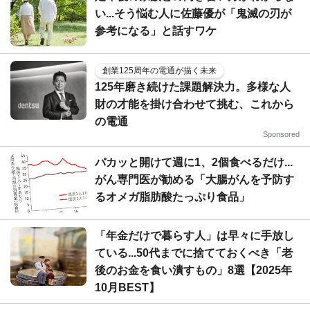
い...そう悩む人に佐藤優が「鬼滅の刃が
参考になる」と話すワケ
創業125周年の電通が描く未来
125年磨き続けた課題解決力。多様な人
財の才能を掛け合わせて挑む、これから
の電通
Sponsored
パカッと開けて週に1、2個食べるだけ...
がん専門医が勧める「大腸がんを予防す
るオメガ脂肪酸たっぷり食品」
「年金だけで暮らす人」は早々に手放し
ている...50代までに捨てておくべき「老
後のお金を食い潰すもの」8選【2025年
10月BEST】