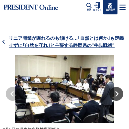
会員登録
検索
ログイン
リニア開業が遅れるのも頷ける…｢自然とは何か｣も定義
せずに｢自然を守れ｣と主張する静岡県の"牛歩戦術"