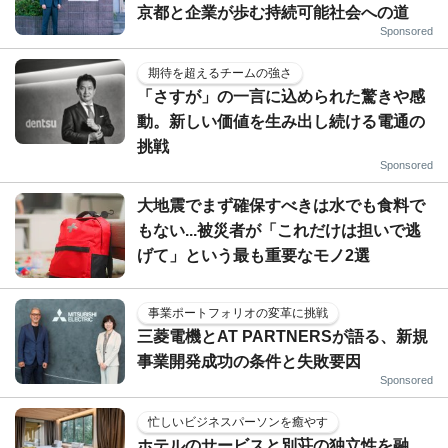
京都と企業が歩む持続可能社会への道
Sponsored
期待を超えるチームの強さ
「さすが」の一言に込められた驚きや感
動。新しい価値を生み出し続ける電通の
挑戦
Sponsored
大地震でまず確保すべきは水でも食料で
もない...被災者が「これだけは担いで逃
げて」という最も重要なモノ2選
事業ポートフォリオの変革に挑戦
三菱電機とAT PARTNERSが語る、新規
事業開発成功の条件と失敗要因
Sponsored
忙しいビジネスパーソンを癒やす
ホテルのサービスと別荘の独立性を融