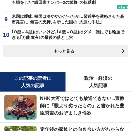
も損をした"織田家ナンバー2の武将"の転落劇
米国は曖昧､韓国は冷ややかだったが…習近平を激怒させた高
市発言に｢無言の支持｣を示した国の｢大胆な手法｣
｢O型→A型｣はいいけど､｢A型→O型｣はダメ…誰にでも輸血で
きる｢万能血液｣の最後の落とし穴
もっと見る
この記事の読者に
政治・経済の
人気の記事
人気記事
NHK大河ではとても放送できない...宣教
師に「獣より劣ったもの」と書かれた豊
臣秀吉のおぞましき性欲
定年後の家族との向き合い方がわからな