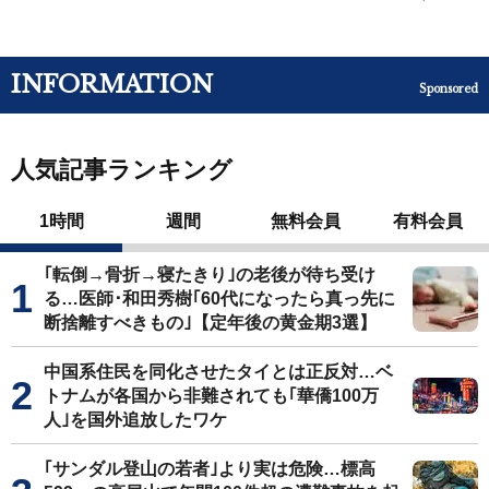
INFORMATION
Sponsored
人気記事ランキング
1時間
週間
無料会員
有料会員
｢転倒→骨折→寝たきり｣の老後が待ち受け
る…医師･和田秀樹｢60代になったら真っ先に
断捨離すべきもの｣【定年後の黄金期3選】
中国系住民を同化させたタイとは正反対…ベ
トナムが各国から非難されても｢華僑100万
人｣を国外追放したワケ
｢サンダル登山の若者｣より実は危険…標高