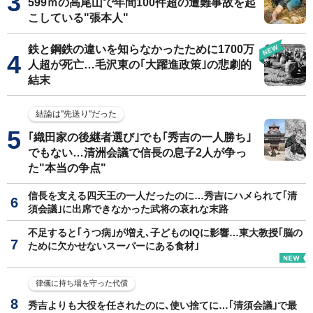
599ｍの高尾山で年間100件超の遭難事故を起
こしている"張本人"
鉄と鋼鉄の違いを知らなかったために1700万
人超が死亡…毛沢東の｢大躍進政策｣の悲劇的
結末
結論は"先送り"だった
｢織田家の後継者選び｣でも｢秀吉の一人勝ち｣
でもない…清洲会議で信長の息子2人が争っ
た"本当の争点"
信長を支える四天王の一人だったのに…秀吉にハメられて｢清
須会議｣に出席できなかった武将の哀れな末路
不足すると｢うつ病｣が増え､子どものIQに影響…東大教授｢脳の
ために欠かせないスーパーにある食材｣
律儀に持ち場を守った代償
秀吉よりも大役を任されたのに､使い捨てに…｢清須会議｣で最