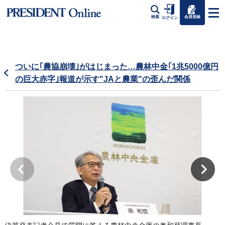
会員登録
検索
ログイン
ついに｢農協崩壊｣がはじまった…農林中金｢1兆5000億円
の巨大赤字｣報道が示す"JAと農業"の歪んだ関係