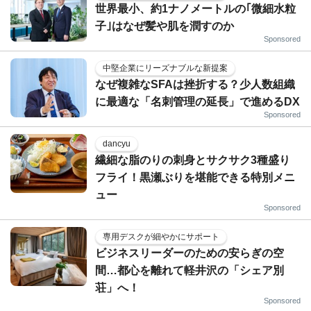
世界最小、約1ナノメートルの｢微細水粒
子｣はなぜ髪や肌を潤すのか
Sponsored
中堅企業にリーズナブルな新提案
なぜ複雑なSFAは挫折する？少人数組織
に最適な「名刺管理の延長」で進めるDX
Sponsored
dancyu
繊細な脂のりの刺身とサクサク3種盛り
フライ！黒瀬ぶりを堪能できる特別メニ
ュー
Sponsored
専用デスクが細やかにサポート
ビジネスリーダーのための安らぎの空
間…都心を離れて軽井沢の「シェア別
荘」へ！
Sponsored