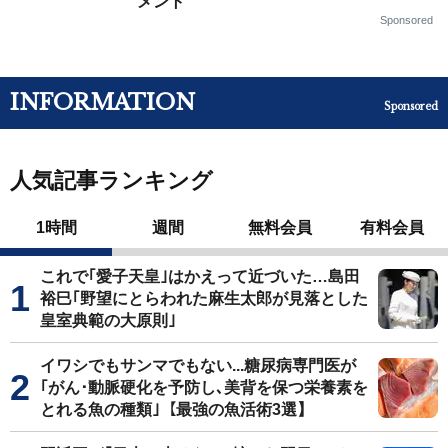
メント
Sponsored
INFORMATION
Sponsored
人気記事ランキング
1時間
週間
無料会員
有料会員
これで｢愛子天皇｣はかえって近づいた…島田
裕巳｢野望にとらわれた麻生太郎が見落とした
皇室典範の大原則｣
イワシでもサンマでもない...糖尿病専門医が
｢がん･動脈硬化を予防し､美背を保つ栄養素を
とれる魚の種類｣【最強の魚活術3選】