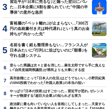
習近平が｢日本に売るな｣と煽った翌日にバレ
た…日本企業に6割を握られていた"中国の半
導体"の意外な急所
富裕層の｢ペット離れ｣が止まらない…｢300万
円の血統書付き犬は時代遅れ｣という真のお金
持ちが"向かった先"
名前を書く紙も整理券もない…フランス人が
日本みたいに｢行列｣に並ばないのに｢順番｣を
守れる謎システム
逆らった県議は次々と姿を消した…麻生太郎ですら手に負えな
い｢自民党福岡県議団｣が県民よりも大事にする掟
高市政権にとって｢日本人の生活｣はどうでもいい…小野田紀美
のSNS投稿でわかった｢外国人政策｣の本当の狙い
やっぱり｢日本の技術｣はすごかった…習近平が恐れ､ゼレンス
キーが熱望する｢超巨大企業｣の知られざる実力
政治家に最も向いていない人を首相にしてしまった…天皇すら
懸念を口にされる高市早苗がいますぐやるべきこと【2026年6