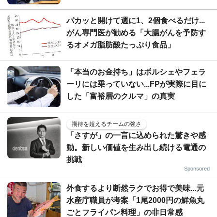
パカッと開けて週に1、2個食べるだけ...
がん専門医が勧める「大腸がんを予防す
るオメガ脂肪酸たっぷり食品」
「本当のお金持ち」はポルシェやフェラ
ーリには乗っていない...FPが実際に目に
した「富裕層のクルマ」の真実
期待を超えるチームの強さ
「さすが」の一言に込められた驚きや感
動。新しい価値を生み出し続ける電通の
挑戦
Sponsored
外食するより断然ラクでお得で美味...元
水産庁職員が考案「1尾2000円の鮮魚丸
ごとフライパン料理」の非日常感