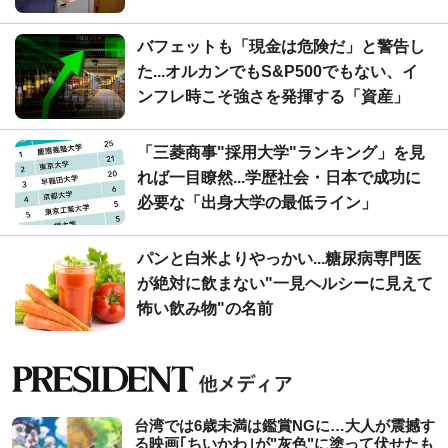
バフェットも「現金は危険だ」と警告し
た...オルカンでもS&P500でもない、イ
ンフレ時こそ強さを発揮する「資産」
「三菱商事"採用大学"ランキング」を見
れば一目瞭然...学歴社会・日本で成功に
必要な「出身大学の最低ライン」
パンと白米よりやっかい...糖尿病専門医
が絶対に飲まない"一見ヘルシーに見えて
怖い飲み物"の名前
台湾では6歳未満は鑑賞NGに…大人が震撼す
る映画｢ちいかわ｣が"灰色"に塗って伏せたも