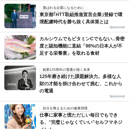
選ばれる企業になるために
東京都｢HTT取組推進宣言企業｣登録で環
境配慮時代を勝ち抜く具体策とは
Sponsored
カルシウムでもビタミンCでもない...骨密
度と認知機能に直結「98%の日本人が不
足する栄養素」を取れる食材
創業125周年の電通が描く未来
125年磨き続けた課題解決力。多様な人
財の才能を掛け合わせて挑む、これから
の電通
Sponsored
自分を整えるための健康習慣
仕事に家事と慌ただしい毎日でもでき
る、“完璧じゃなくていい”セルフマネジ