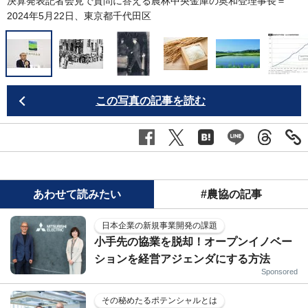
決算発表記者会見で質問に答える農林中央金庫の奥和登理事長＝
2024年5月22日、東京都千代田区
J
この写真の記事を読む
あわせて読みたい
#農協の記事
日本企業の新規事業開発の課題
小手先の協業を脱却！オープンイノベー
ションを経営アジェンダにする方法
Sponsored
その秘めたるポテンシャルとは