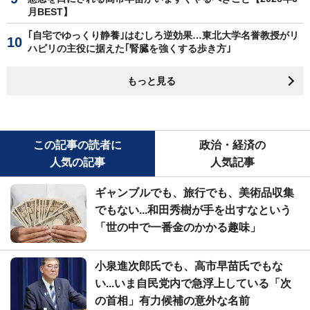
月BEST】
｢自宅でゆっくり静養｣はむしろ逆効果…東北大学名誉教授がリ
ハビリの主役に据えた｢腎臓を強くする歩き方｣
もっと見る
この記事の読者に
政治・経済の
人気の記事
人気記事
ギャンブルでも、旅行でも、美術品収集
でもない...和田秀樹が手を出すなという
「世の中で一番金のかかる趣味」
小泉進次郎氏でも、高市早苗氏でもな
い...いま自民党内で急浮上している「次
の首相」有力候補の意外な名前