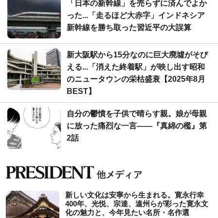
「日本の新幹線」を売らずに済んでよか
った...「走るほど大赤字」インドネシア
新幹線を勝ち取った習近平の大誤算
新大阪駅から15分なのに巨大廃墟がそび
える...「消えた終着駅」が映し出す昭和
のニュータウンの栄枯盛衰【2025年8月
BEST】
自分の鬱憤を子供で晴らす親。娘が母親
に放った痛烈な一言――『真綿の檻』第
2話
新しい文化は安寧から生まれる。寛永行幸
400年、光悦、宗達、遠州らが彩った寛永文
化の魅力と、今年見たい名所・名作選