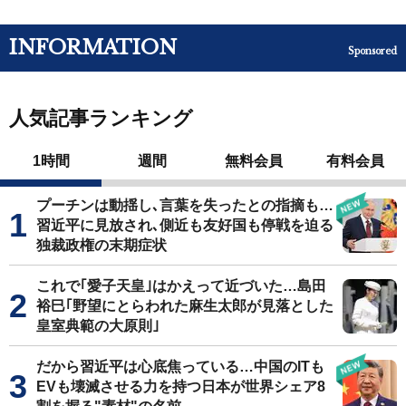
INFORMATION
Sponsored
人気記事ランキング
1時間
週間
無料会員
有料会員
プーチンは動揺し､言葉を失ったとの指摘も…
習近平に見放され､側近も友好国も停戦を迫る
独裁政権の末期症状
これで｢愛子天皇｣はかえって近づいた…島田
裕巳｢野望にとらわれた麻生太郎が見落とした
皇室典範の大原則｣
だから習近平は心底焦っている…中国のITも
EVも壊滅させる力を持つ日本が世界シェア8