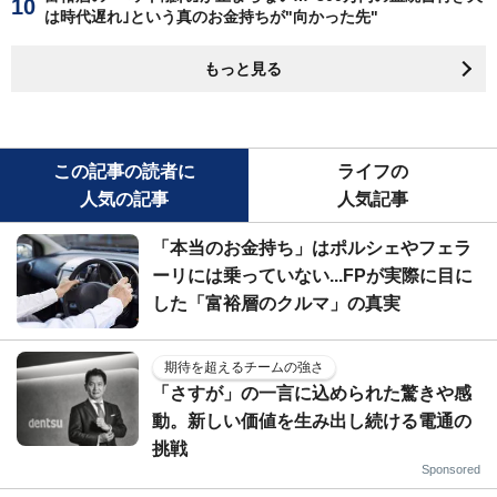
は時代遅れ｣という真のお金持ちが"向かった先"
もっと見る
この記事の読者に
ライフの
人気の記事
人気記事
「本当のお金持ち」はポルシェやフェラ
ーリには乗っていない...FPが実際に目に
した「富裕層のクルマ」の真実
期待を超えるチームの強さ
「さすが」の一言に込められた驚きや感
動。新しい価値を生み出し続ける電通の
挑戦
Sponsored