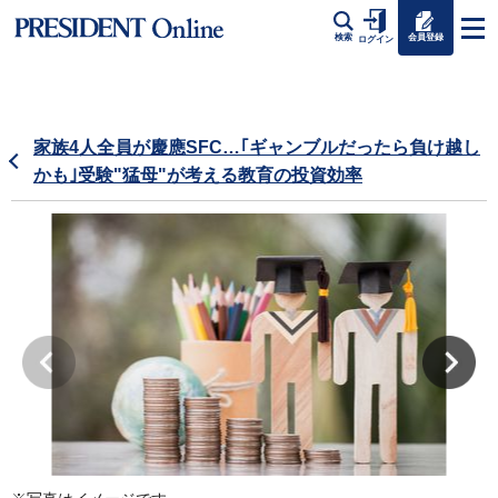
会員登録
検索
ログイン
家族4人全員が慶應SFC…｢ギャンブルだったら負け越し
かも｣受験"猛母"が考える教育の投資効率