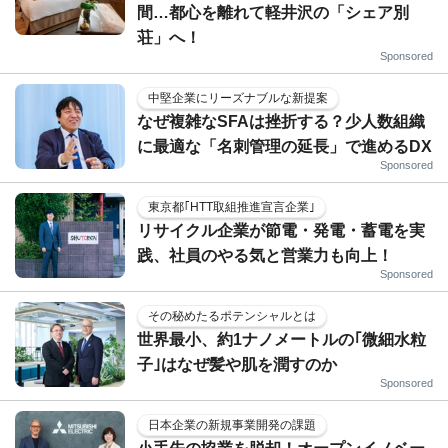
間…都心を離れて軽井沢の「シェア別
荘」へ！
Sponsored
中堅企業にリーズナブルな新提案
なぜ複雑なSFAは挫折する？少人数組織
に最適な「名刺管理の延長」で進めるDX
Sponsored
東京都｢HTT取組推進宣言企業｣
リサイクル企業が節電・発電・蓄電を実
践、社員のやる気と営業力も向上！
Sponsored
その秘めたるポテンシャルとは
世界最小、約1ナノメートルの｢微細水粒
子｣はなぜ髪や肌を潤すのか
Sponsored
日本企業の新規事業開発の課題