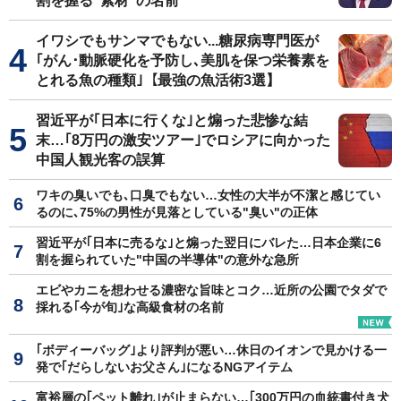
割を握る"素材"の名前
イワシでもサンマでもない...糖尿病専門医が
｢がん･動脈硬化を予防し､美肌を保つ栄養素を
とれる魚の種類｣【最強の魚活術3選】
習近平が｢日本に行くな｣と煽った悲惨な結
末…｢8万円の激安ツアー｣でロシアに向かった
中国人観光客の誤算
ワキの臭いでも､口臭でもない…女性の大半が不潔と感じてい
るのに､75%の男性が見落としている"臭い"の正体
習近平が｢日本に売るな｣と煽った翌日にバレた…日本企業に6
割を握られていた"中国の半導体"の意外な急所
エビやカニを想わせる濃密な旨味とコク…近所の公園でタダで
採れる｢今が旬｣な高級食材の名前
｢ボディーバッグ｣より評判が悪い…休日のイオンで見かける一
発で｢だらしないお父さん｣になるNGアイテム
富裕層の｢ペット離れ｣が止まらない…｢300万円の血統書付き犬