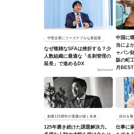
中国に
中堅企業にリーズナブルな新提案
当によか
なぜ複雑なSFAは挫折する？少
ャパン
人数組織に最適な「名刺管理の
阪の町工
延長」で進めるDX
月BES
Sponsored
創業125周年の電通が描く未来
自分を整
125年磨き続けた課題解決力。
仕事に