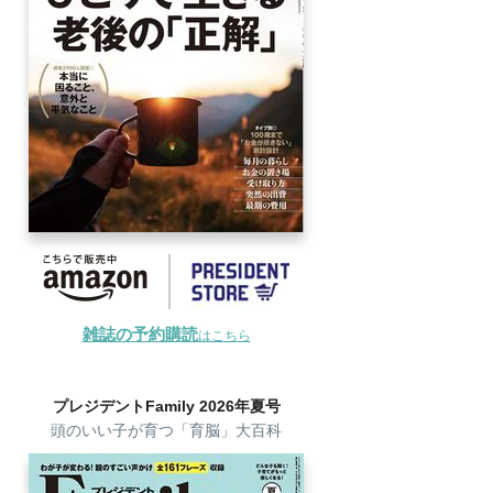
雑誌の予約購読
はこちら
プレジデントFamily 2026年夏号
頭のいい子が育つ「育脳」大百科