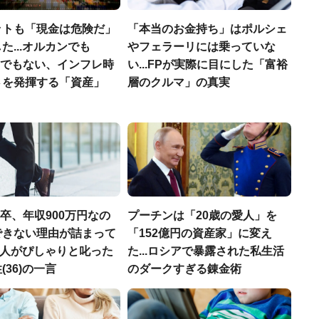
ットも「現金は危険だ」
「本当のお金持ち」はポルシェ
た...オルカンでも
やフェラーリには乗っていな
00でもない、インフレ時
い...FPが実際に目にした「富裕
さを発揮する「資産」
層のクルマ」の真実
H卒、年収900万円なの
プーチンは「20歳の愛人」を
できない理由が詰まって
「152億円の資産家」に変え
.仲人がぴしゃりと叱った
た...ロシアで暴露された私生活
(36)の一言
のダークすぎる錬金術