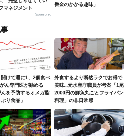
る、“完璧じゃなくてい
番金のかかる趣味」
ルフマネジメント
Sponsored
記事
開けて週に1、2個食べ
外食するより断然ラクでお得で
..がん専門医が勧める
美味...元水産庁職員が考案「1尾
がんを予防するオメガ脂
2000円の鮮魚丸ごとフライパン
っぷり食品」
料理」の非日常感