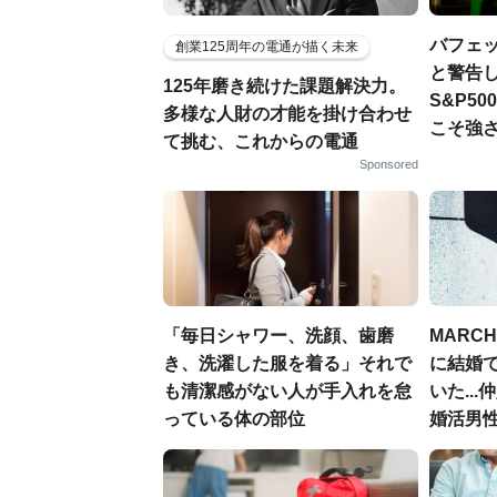
バフェ
創業125周年の電通が描く未来
と警告し
125年磨き続けた課題解決力。
S&P5
多様な人財の才能を掛け合わせ
こそ強
て挑む、これからの電通
Sponsored
「毎日シャワー、洗顔、歯磨
MARC
き、洗濯した服を着る」それで
に結婚
も清潔感がない人が手入れを怠
いた..
っている体の部位
婚活男性