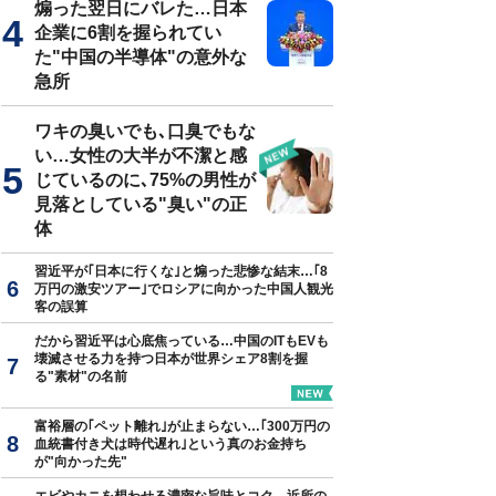
煽った翌日にバレた…日本
企業に6割を握られてい
た"中国の半導体"の意外な
急所
ワキの臭いでも､口臭でもな
い…女性の大半が不潔と感
じているのに､75%の男性が
見落としている"臭い"の正
体
習近平が｢日本に行くな｣と煽った悲惨な結末…｢8
万円の激安ツアー｣でロシアに向かった中国人観光
客の誤算
だから習近平は心底焦っている…中国のITもEVも
壊滅させる力を持つ日本が世界シェア8割を握
る"素材"の名前
富裕層の｢ペット離れ｣が止まらない…｢300万円の
血統書付き犬は時代遅れ｣という真のお金持ち
が"向かった先"