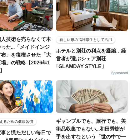
職人技術を売らなくて本
新しい形の福利厚生として活用
った...「メイドインジ
ホテルと別荘の利点を凝縮…経
財布」を復権させた「大
営者が選ぶシェア別荘
場」の戦略【2026年1
｢GLAMDAY STYLE｣
T】
Sponsored
ギャンブルでも、旅行でも、美
えるための健康習慣
術品収集でもない...和田秀樹が
家事と慌ただしい毎日で
手を出すなという「世の中で一