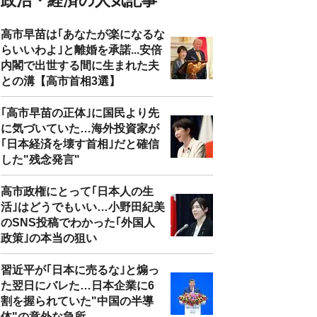
政治・経済の人気記事
高市早苗は｢あなたが楽になるな
らいいわよ｣と離婚を承諾...安倍
内閣で出世する間に生まれた夫
との溝【高市首相3選】
｢高市早苗の正体｣に国民より先
に気づいていた…海外投資家が
｢日本経済を壊す首相｣だと確信
した"残念発言"
高市政権にとって｢日本人の生
活｣はどうでもいい…小野田紀美
のSNS投稿でわかった｢外国人
政策｣の本当の狙い
習近平が｢日本に売るな｣と煽っ
た翌日にバレた…日本企業に6
割を握られていた"中国の半導
体"の意外な急所