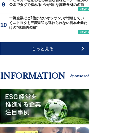
エビやカニを想わせる濃密な旨味とコク…近所の
公園でタダで採れる｢今が旬｣な高級食材の名前
一流企業ほど｢働かないオジサン｣が増殖してい
く…トヨタも三菱UFJも逃れられない日本企業だ
けの"構造的欠陥"
もっと見る
INFORMATION
Sponsored