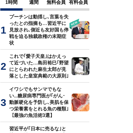
1時間
週間
無料会員
有料会員
プーチンは動揺し､言葉を失
ったとの指摘も…習近平に
見放され､側近も友好国も停
戦を迫る独裁政権の末期症
状
これで｢愛子天皇｣はかえっ
て近づいた…島田裕巳｢野望
にとらわれた麻生太郎が見
落とした皇室典範の大原則｣
イワシでもサンマでもな
い...糖尿病専門医が｢がん･
動脈硬化を予防し､美肌を保
つ栄養素をとれる魚の種類｣
【最強の魚活術3選】
習近平が｢日本に売るな｣と