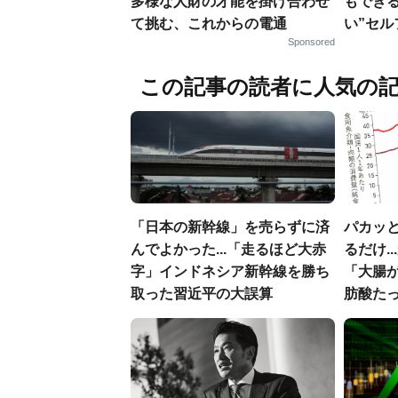
多様な人財の才能を掛け合わせ
もでき
て挑む、これからの電通
い”セ
Sponsored
この記事の読者に人気の
「日本の新幹線」を売らずに済
パカッと
んでよかった...「走るほど大赤
るだけ.
字」インドネシア新幹線を勝ち
「大腸
取った習近平の大誤算
肪酸た