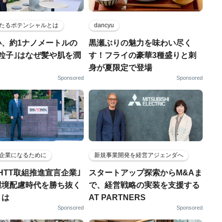
たるポテンシャルとは
dancyu
小、約1ナノメートルの
黒瀬ぶりの魅力を味わい尽く
粒子｣はなぜ髪や肌を潤
す！フライの豪華3種盛りと刺
身が夏限定で登場
Sponsored
Sponsored
企業になるために
新規事業開発を経営アジェンダへ
HTT取組推進宣言企業｣
スタートアップ探索からM&Aま
環境配慮時代を勝ち抜く
で、経営戦略の実装を支援する
とは
AT PARTNERS
Sponsored
Sponsored