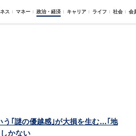
ネス
マネー
政治・経済
キャリア
ライフ
社会
会
いう｢謎の優越感｣が大損を生む…｢地
トしかない