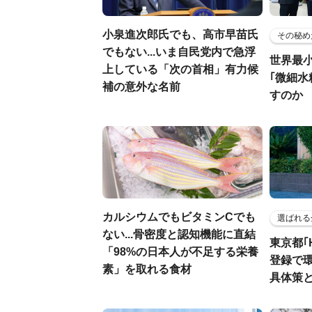
小泉進次郎氏でも、高市早苗氏
その秘め
でもない...いま自民党内で急浮
世界最
上している「次の首相」有力候
｢微細水
補の意外な名前
すのか
カルシウムでもビタミンCでも
選ばれる
ない...骨密度と認知機能に直結
東京都｢
「98%の日本人が不足する栄養
登録で
素」を取れる食材
具体策