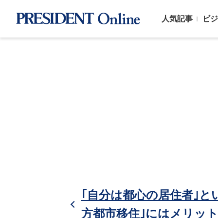
人気記事
ビジ
｢自分は都心の居住者｣と
方都市移住｣にはメリッ