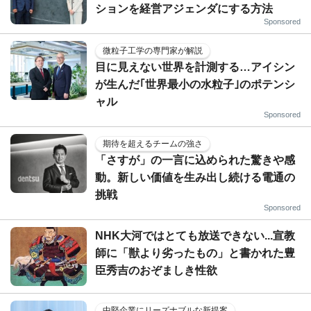
ションを経営アジェンダにする方法
Sponsored
微粒子工学の専門家が解説
目に見えない世界を計測する…アイシン
が生んだ｢世界最小の水粒子｣のポテンシ
ャル
Sponsored
期待を超えるチームの強さ
「さすが」の一言に込められた驚きや感
動。新しい価値を生み出し続ける電通の
挑戦
Sponsored
NHK大河ではとても放送できない...宣教
師に「獣より劣ったもの」と書かれた豊
臣秀吉のおぞましき性欲
中堅企業にリーズナブルな新提案