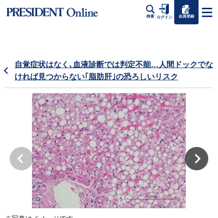
会員登録
検索
ログイン
自覚症状はなく､血液診断では判定不能…人間ドックでな
ければ見つからない｢脂肪肝｣の恐ろしいリスク