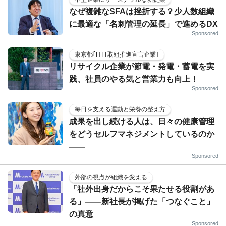
なぜ複雑なSFAは挫折する？少人数組織
に最適な「名刺管理の延長」で進めるDX
Sponsored
東京都｢HTT取組推進宣言企業｣
リサイクル企業が節電・発電・蓄電を実
践、社員のやる気と営業力も向上！
Sponsored
毎日を支える運動と栄養の整え方
成果を出し続ける人は、日々の健康管理
をどうセルフマネジメントしているのか
——
Sponsored
外部の視点が組織を変える
「社外出身だからこそ果たせる役割があ
る」――新社長が掲げた「つなぐこと」
の真意
Sponsored