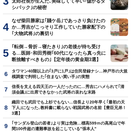
太郎社長が生んだ､美味しくて早い｢儲かるダ
シパック｣の秘密
なぜ柴田勝家は｢賤ケ岳｣であっさり負けたの
か…秀吉がこっそり工作していた勝家配下の
｢大物武将｣の裏切り
｢転倒→骨折→寝たきり｣の老後が待ち受け
る…医師･和田秀樹｢60代になったら真っ先に
断捨離すべきもの｣【定年後の黄金期3選】
タワマン40階以上の｢3戸に1戸｣は住民登録ナシ…神戸市の大規
模調査で判明した｢住まない買い手｣の実態
信長を支える四天王の一人だったのに…秀吉にハメられて｢清
須会議｣に出席できなかった武将の哀れな末路
織田でも武田でも上杉でもない…信長より20年早く｢最初の天
下人｣になった､教科書に載らない戦国武将の名前【豊臣兄弟！
3選】
｢サンダル登山の若者｣より実は危険…標高599ｍの高尾山で年
間100件超の遭難事故を起こしている"張本人"