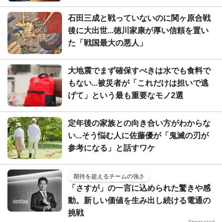
石田三成と戦っていないのに関ヶ原合戦
後に大出世...徳川家康が厚い信頼を置い
た「戦国最大の悪人」
大地震でまず確保すべきは水でも食料で
もない...被災者が「これだけは担いで逃
げて」という最も重要なモノ2選
定年後の家族との向き合い方がわからな
い...そう悩む人に佐藤優が「鬼滅の刃が
参考になる」と話すワケ
期待を超えるチームの強さ
「さすが」の一言に込められた驚きや感
動。新しい価値を生み出し続ける電通の
挑戦
Sponsored