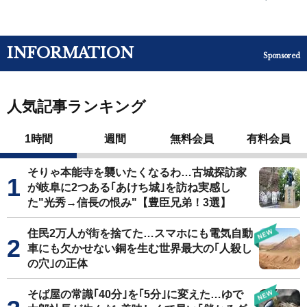
INFORMATION
Sponsored
人気記事ランキング
1時間
週間
無料会員
有料会員
そりゃ本能寺を襲いたくなるわ…古城探訪家
が岐阜に2つある｢あけち城｣を訪ね実感し
た"光秀→信長の恨み"【豊臣兄弟！3選】
住民2万人が街を捨てた…スマホにも電気自動
車にも欠かせない銅を生む世界最大の｢人殺し
の穴｣の正体
そば屋の常識｢40分｣を｢5分｣に変えた…ゆで