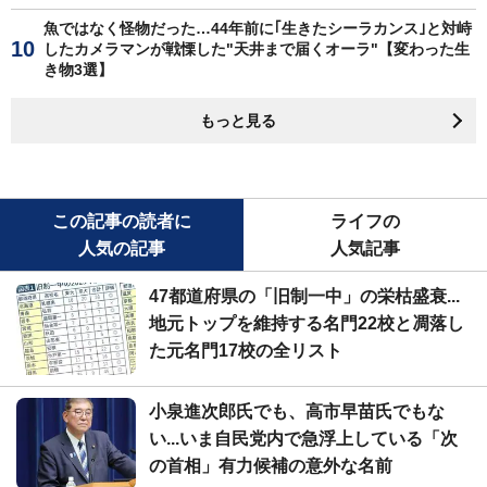
魚ではなく怪物だった…44年前に｢生きたシーラカンス｣と対峙
したカメラマンが戦慄した"天井まで届くオーラ"【変わった生
き物3選】
もっと見る
この記事の読者に
ライフの
人気の記事
人気記事
47都道府県の「旧制一中」の栄枯盛衰...
地元トップを維持する名門22校と凋落し
た元名門17校の全リスト
小泉進次郎氏でも、高市早苗氏でもな
い...いま自民党内で急浮上している「次
の首相」有力候補の意外な名前