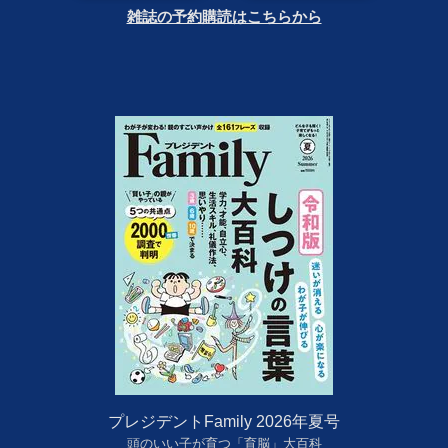
雑誌の予約購読はこちらから
プレジデントFamily 2026年夏号
頭のいい子が育つ「育脳」大百科