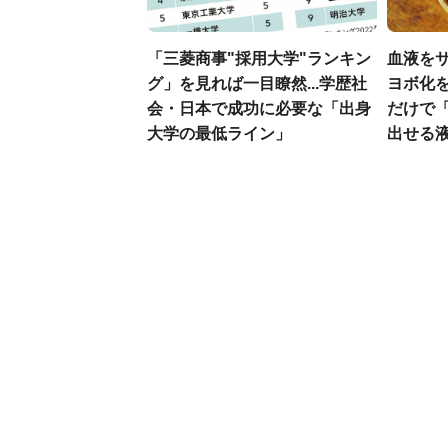
「三菱商事"採用大学"ランキン
血液を
グ」を見れば一目瞭然...学歴社
ヨボ化を
会・日本で成功に必要な「出身
だけで
大学の最低ライン」
出せる