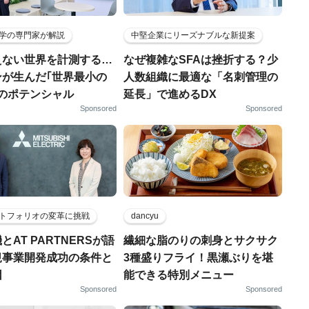
学の専門家が解説
中堅企業にリーズナブルな新提案
えない世界を計測する…
なぜ複雑なSFAは挫折する？少
ンが生んだ｢世界最小の
人数組織に最適な「名刺管理の
｣のポテンシャル
延長」で進めるDX
Sponsored
Sponsored
トフォリオの変革に挑戦
dancyu
とAT PARTNERSが語
繊細な脂のりの刺身とサクサク
規事業開発成功の条件と
3種盛りフライ！黒瀬ぶりを堪
因
能できる特別メニュー
Sponsored
Sponsored