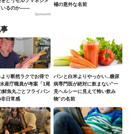
理をどうセルフマネジメ
補の意外な名前
ているのか——
Sponsored
記事
るより断然ラクでお得で
パンと白米よりやっかい...糖尿
.元水産庁職員が考案「1尾
病専門医が絶対に飲まない"一
円の鮮魚丸ごとフライパン
見ヘルシーに見えて怖い飲み
の非日常感
物"の名前