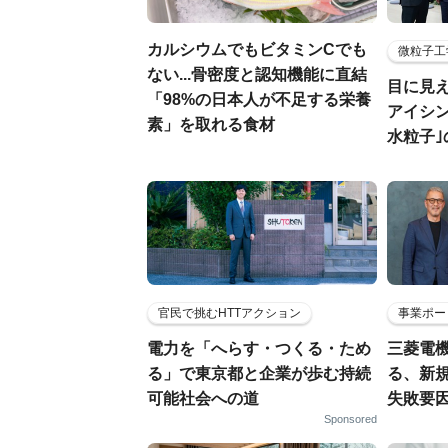
カルシウムでもビタミンCでも
微粒子工
ない...骨密度と認知機能に直結
目に見
「98%の日本人が不足する栄養
アイシ
素」を取れる食材
水粒子
官民で挑むHTTアクション
事業ポー
電力を「へらす・つくる・ため
三菱電機
る」で東京都と企業が歩む持続
る、新
可能社会への道
失敗要
Sponsored