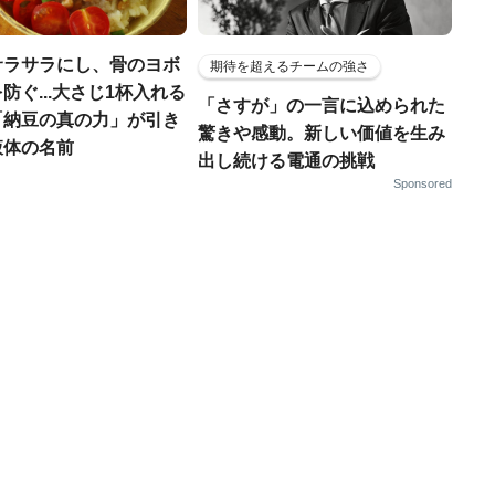
サラサラにし、骨のヨボ
期待を超えるチームの強さ
防ぐ...大さじ1杯入れる
「さすが」の一言に込められた
「納豆の真の力」が引き
驚きや感動。新しい価値を生み
液体の名前
出し続ける電通の挑戦
Sponsored