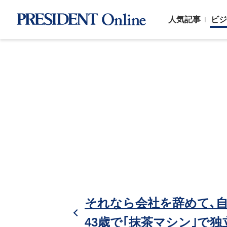
人気記事
ビジ
それなら会社を辞めて､
43歳で｢抹茶マシン｣で独