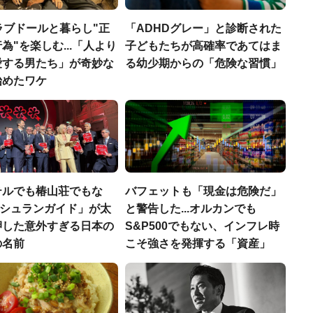
ラブドールと暮らし"正
「ADHDグレー」と診断された
為"を楽しむ...「人より
子どもたちが高確率であてはま
愛する男たち」が奇妙な
る幼少期からの「危険な習慣」
始めたワケ
テルでも椿山荘でもな
バフェットも「現金は危険だ」
「ミシュランガイド」が太
と警告した...オルカンでも
押した意外すぎる日本の
S&P500でもない、インフレ時
の名前
こそ強さを発揮する「資産」