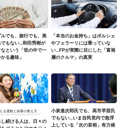
ブルでも、旅行でも、美
「本当のお金持ち」はポルシェ
でもない...和田秀樹が
やフェラーリには乗っていな
すなという「世の中で一
い...FPが実際に目にした「富裕
かかる趣味」
層のクルマ」の真実
小泉進次郎氏でも、高市早苗氏
える運動と栄養の整え方
でもない...いま自民党内で急浮
出し続ける人は、日々の
上している「次の首相」有力候