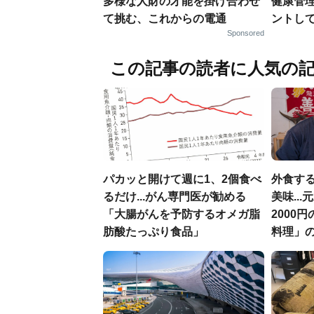
多様な人財の才能を掛け合わせ
健康管
て挑む、これからの電通
ントし
Sponsored
この記事の読者に人気の
パカッと開けて週に1、2個食べ
外食す
るだけ...がん専門医が勧める
美味..
「大腸がんを予防するオメガ脂
2000
肪酸たっぷり食品」
料理」