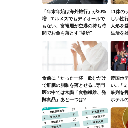
「年末年始は海外旅行」が30%
11体の
増...エルメスでもディオールで
しい性行
もない、富裕層が空港の待ち時
人形を
間でお金を落とす"場所"
生活を
食前に「たった一杯」飲むだけ
帝国ホ
で肝臓の脂肪を落とせる...専門
い...
医の中では常識「食物繊維、発
鼓判を
酵食品」あと一つは?
ホテル