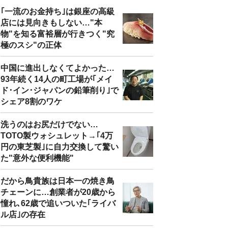
｢一流のお金持ち｣は銀座の高級
店には見向きもしない…"本
物"を知る富裕層が行きつく"究
極のスシ"の正体
中国に進出しなくてよかった…
93年続く14人の町工場が｢メイ
ド･イン･ジャパンの鉛筆削り｣で
シェア8割のワケ
洗うのはお尻だけでない…
TOTO製ウォシュレット→｢4万
円の東芝製｣に自力交換して驚い
た"意外な便利機能"
だから鳥貴族は日本一の焼き鳥
チェーンに…創業者が20歳から
憧れ､62歳で追いついた｢ライバ
ル店｣の存在