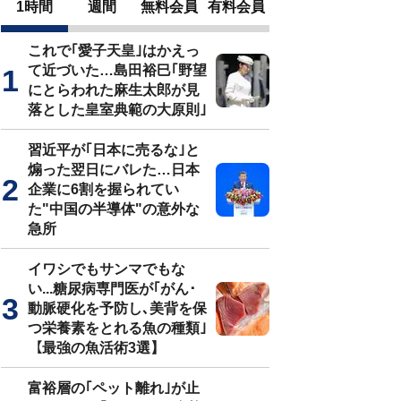
1時間
週間
無料会員
有料会員
これで｢愛子天皇｣はかえっ
て近づいた…島田裕巳｢野望
にとらわれた麻生太郎が見
落とした皇室典範の大原則｣
習近平が｢日本に売るな｣と
煽った翌日にバレた…日本
企業に6割を握られてい
た"中国の半導体"の意外な
急所
イワシでもサンマでもな
い...糖尿病専門医が｢がん･
動脈硬化を予防し､美背を保
つ栄養素をとれる魚の種類｣
【最強の魚活術3選】
富裕層の｢ペット離れ｣が止