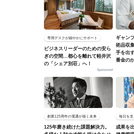
ギャン
専用デスクが細やかにサポート
術品収集
ビジネスリーダーのための安ら
手を出
ぎの空間…都心を離れて軽井沢
番金の
の「シェア別荘」へ！
Sponsored
創業125周年の電通が描く未来
毎日を支
125年磨き続けた課題解決力。
成果を