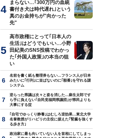
まらない…｢300万円の血統
書付き犬は時代遅れ｣という
真のお金持ちが"向かった
先"
ン初日から行列が絶えない人気店となったSTONEMILL MATCHA
高市政権にとって｢日本人の
生活｣はどうでもいい…小野
田紀美のSNS投稿でわかっ
た｢外国人政策｣の本当の狙
い
名前を書く紙も整理券もない…フランス人が日本
みたいに｢行列｣に並ばないのに｢順番｣を守れる謎
システム
逆らった県議は次々と姿を消した…麻生太郎です
ら手に負えない｢自民党福岡県議団｣が県民よりも
大事にする掟
｢自宅でゆっくり静養｣はむしろ逆効果…東北大学
名誉教授がリハビリの主役に据えた｢腎臓を強くす
る歩き方｣
政治家に最も向いていない人を首相にしてしまっ