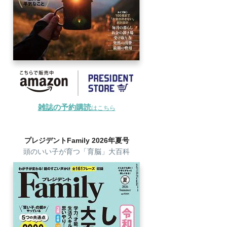
雑誌の予約購読
はこちら
プレジデントFamily 2026年夏号
頭のいい子が育つ「育脳」大百科