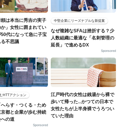
秀頼は本当に秀吉の実子
中堅企業にリーズナブルな新提案
のか」女性に囲まれてい
なぜ複雑なSFAは挫折する？少
50代になって急に子宝
人数組織に最適な「名刺管理の
れる不思議
延長」で進めるDX
Sponsored
江戸時代の女性は銭湯から裸で
むHTTアクション
歩いて帰った...かつての日本で
「へらす・つくる・ため
女性たちが上半身裸でうろつい
東京都と企業が歩む持続
ていた理由
会への道
Sponsored