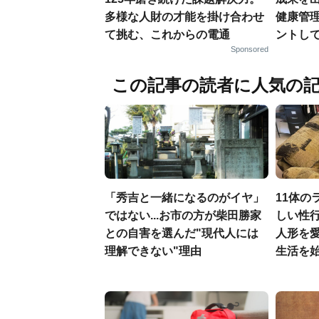
多様な人財の才能を掛け合わせ
健康管
て挑む、これからの電通
ントし
Sponsored
この記事の読者に人気の
「秀吉と一緒になるのがイヤ」
11体の
ではない...お市の方が柴田勝家
しい性行
との自害を選んだ"現代人には
人形を
理解できない"理由
生活を