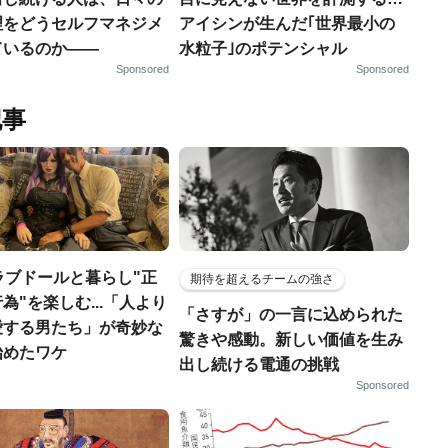
理をどうセルフマネジメ
アイシンが生んだ｢世界最小の
ているのか——
水粒子｣のポテンシャル
Sponsored
Sponsored
記事
ラブドールと暮らし"正
期待を超えるチームの強さ
為"を楽しむ...「人より
「さすが」の一言に込められた
愛する男たち」が奇妙な
驚きや感動。新しい価値を生み
始めたワケ
出し続ける電通の挑戦
Sponsored