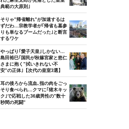
れた麻生太郎が見落とした皇室
典範の大原則｣
そりゃ"帰省離れ"が加速するは
ずだわ…宗教学者が｢帰省も墓参
りも単なるブームだった｣と断言
するワケ
やっぱり｢愛子天皇｣しかない…
島田裕巳｢国民が秋篠宮家と悠仁
さまに抱く"拭いきれない不
安"の正体｣【次代の皇室3選】
耳の後ろから流血､指の肉をごっ
そり食べられ…クマに｢猪木キッ
ク｣で応戦した36歳男性の"数十
秒間の死闘"