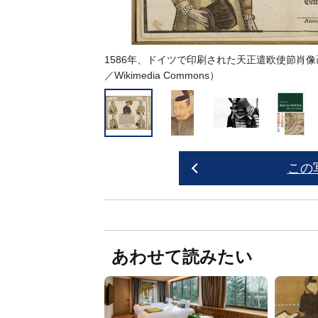
1586年、ドイツで印刷された天正遣欧使節肖像画
／
Wikimedia Commons
）
この
あわせて読みたい