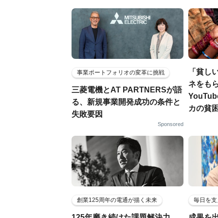
「貧し
事業ポートフォリオの変革に挑戦
ネをもら
三菱電機とAT PARTNERSが語
YouT
る、新規事業開発成功の条件と
カの貧
失敗要因
Sponsored
創業125周年の電通が描く未来
毎日を支
125年磨き続けた課題解決力。
成果を