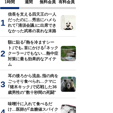
1時間
週間
無料会員
有料会員
信長を支える四天王の一人
だったのに…秀吉にハメら
れて｢清須会議｣に出席でき
なかった武将の哀れな末路
額に貼る｢熱を冷ますシー
ト｣でも､首にかける｢ネック
クーラー｣でもない…熱中症
対策に最も効果的なアイテ
ム
耳の後ろから流血､指の肉を
ごっそり食べられ…クマに
｢猪木キック｣で応戦した36
歳男性の"数十秒間の死闘"
味噌汁に入れて食べるだ
け…医師が｢血糖値スパイク