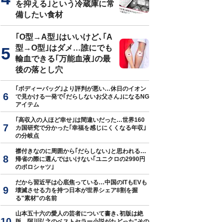
を抑える｣という冷蔵庫に常
備したい食材
｢O型→A型｣はいいけど､｢A
吉像〈逸翁美術館蔵〉部分（図版＝Shouzou.com／CC-PD-Mark／
Wik
型→O型｣はダメ…誰にでも
輸血できる｢万能血液｣の最
後の落とし穴
｢ボディーバッグ｣より評判が悪い…休日のイオン
で見かける一発で｢だらしないお父さん｣になるNG
アイテム
｢高収入の人ほど幸せ｣は間違いだった…世界160
カ国研究で分かった｢幸福を感じにくくなる年収｣
の分岐点
襟付きなのに周囲から｢だらしない｣と思われる…
帰省の際に選んではいけない｢ユニクロの2990円
のポロシャツ｣
だから習近平は心底焦っている…中国のITもEVも
壊滅させる力を持つ日本が世界シェア8割を握
る"素材"の名前
山本五十六の愛人の芸者について書き､初版は絶
版…阿川弘之のベストセラー小説がたどった"その