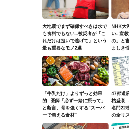
大地震でまず確保すべきは水で
NHK大
も食料でもない...被災者が「こ
い...
れだけは担いで逃げて」という
の」と
最も重要なモノ2選
ましき
「牛乳だけ」よりずっと効果
47都道
的...医師「必ず一緒に摂って」
枯盛衰.
と断言、骨を強くする"スーパ
名門22
ーで買える食材"
の全リ