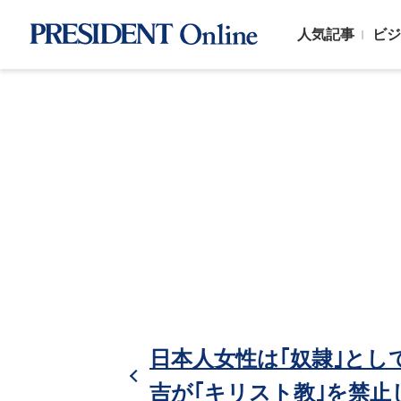
人気記事
ビジ
日本人女性は｢奴隷｣と
吉が｢キリスト教｣を禁止