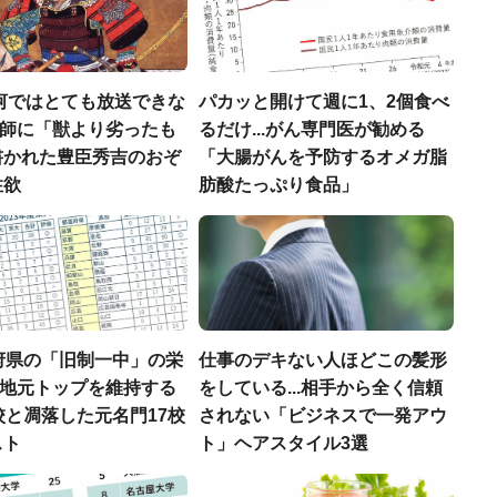
河ではとても放送できな
パカッと開けて週に1、2個食べ
宣教師に「獣より劣ったも
るだけ...がん専門医が勧める
書かれた豊臣秀吉のおぞ
「大腸がんを予防するオメガ脂
性欲
肪酸たっぷり食品」
府県の「旧制一中」の栄
仕事のデキない人ほどこの髪形
..地元トップを維持する
をしている...相手から全く信頼
校と凋落した元名門17校
されない「ビジネスで一発アウ
スト
ト」ヘアスタイル3選