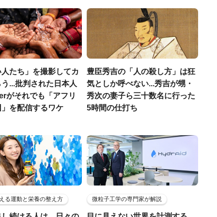
い人たち」を撮影してカ
豊臣秀吉の「人の殺し方」は狂
う...批判された日本人
気としか呼べない...秀吉が甥・
uberがそれでも「アフリ
秀次の妻子ら三十数名に行った
困」を配信するワケ
5時間の仕打ち
える運動と栄養の整え方
微粒子工学の専門家が解説
出し続ける人は、日々の
目に見えない世界を計測する…