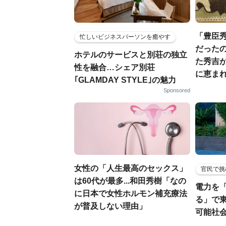
「豊臣
忙しいビジネスパーソンを癒やす
だった
ホテルのサービスと別荘の独立
た秀吉が
性を融合…シェア別荘
に恵ま
｢GLAMDAY STYLE｣の魅力
Sponsored
女性の「人生最高のセックス」
官民で挑
は60代が最多...和田秀樹「なの
電力を
に日本で女性ホルモン補充療法
る」で
が普及しない理由」
可能社