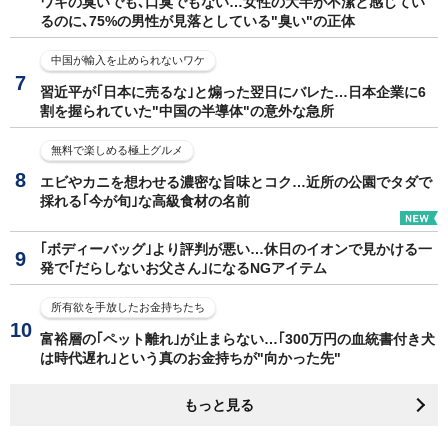
ワキの臭いでも､口臭でもない…女性の大半が不潔と感じてい
るのに､75%の男性が見落としている"臭い"の正体
中国が輸入を止められないワケ
習近平が｢日本に売るな｣と煽った翌日にバレた…日本企業に6
割を握られていた"中国の半導体"の意外な急所
無料で楽しめる極上グルメ
エビやカニを想わせる濃密な旨味とコク…近所の公園でタダで
採れる｢今が旬｣な高級食材の名前
｢ボディーバッグ｣より評判が悪い…休日のイオンで見かける一
発で｢だらしないお父さん｣になるNGアイテム
所有欲を手放したお金持ちたち
富裕層の｢ペット離れ｣が止まらない…｢300万円の血統書付き犬
は時代遅れ｣という真のお金持ちが"向かった先"
もっと見る