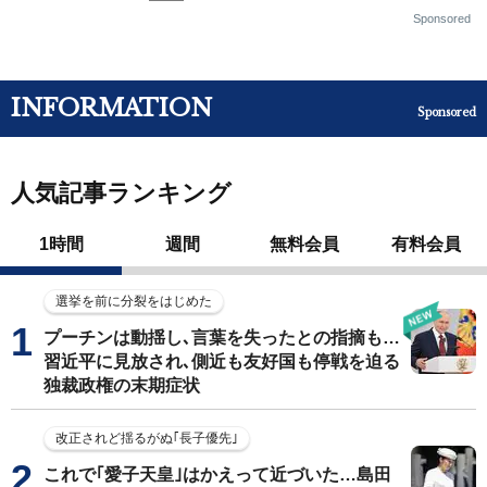
Sponsored
INFORMATION
Sponsored
人気記事ランキング
1時間
週間
無料会員
有料会員
選挙を前に分裂をはじめた
プーチンは動揺し､言葉を失ったとの指摘も…
習近平に見放され､側近も友好国も停戦を迫る
独裁政権の末期症状
改正されど揺るがぬ｢長子優先｣
これで｢愛子天皇｣はかえって近づいた…島田