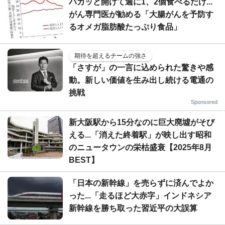
パカッと開けて週に1、2個食べるだけ...
がん専門医が勧める「大腸がんを予防す
るオメガ脂肪酸たっぷり食品」
期待を超えるチームの強さ
「さすが」の一言に込められた驚きや感
動。新しい価値を生み出し続ける電通の
挑戦
Sponsored
新大阪駅から15分なのに巨大廃墟がそび
える...「消えた終着駅」が映し出す昭和
のニュータウンの栄枯盛衰【2025年8月
BEST】
「日本の新幹線」を売らずに済んでよか
った...「走るほど大赤字」インドネシア
新幹線を勝ち取った習近平の大誤算