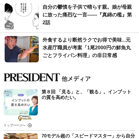
自分の鬱憤を子供で晴らす親。娘が母親
に放った痛烈な一言――『真綿の檻』第
2話
外食するより断然ラクでお得で美味...元
水産庁職員が考案「1尾2000円の鮮魚丸
ごとフライパン料理」の非日常感
第８回 「見る」と、「観る」。インプット
の質を高めたい。
トップページへ
70モデル超の「スピードマスター」から自分