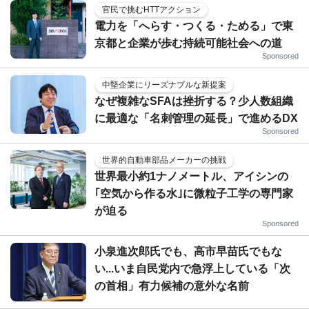
官民で挑むHTTアクション
電力を「へらす・つくる・ためる」で東
京都と企業が歩む持続可能社会への道
Sponsored
中堅企業にリーズナブルな新提案
なぜ複雑なSFAは挫折する？少人数組織
に最適な「名刺管理の延長」で進めるDX
Sponsored
世界的自動車部品メーカーの挑戦
世界最小約1ナノメートル、アイシンの
｢空気から作る水｣に微粒子工学の専門家
が迫る
Sponsored
小泉進次郎氏でも、高市早苗氏でもな
い...いま自民党内で急浮上している「次
の首相」有力候補の意外な名前