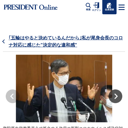
会員登録
検索
ログイン
｢五輪はやると決めているんだから｣私が尾身会長のコロ
ナ対応に感じた"決定的な違和感"