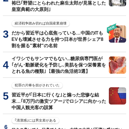
裕巳｢野望にとらわれた麻生太郎が見落とした
皇室典範の大原則｣
経済戦争踏み切れば自国産業崩壊
だから習近平は心底焦っている…中国のITも
EVも壊滅させる力を持つ日本が世界シェア8
割を握る"素材"の名前
イワシでもサンマでもない...糖尿病専門医が
｢がん･動脈硬化を予防し､美肌を保つ栄養素を
とれる魚の種類｣【最強の魚活術3選】
犯罪の片棒を担がされていた
習近平が｢日本に行くな｣と煽った悲惨な結
末…｢8万円の激安ツアー｣でロシアに向かった
中国人観光客の誤算
｢清潔感｣には男女差がある