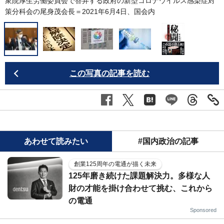
衆院厚生労働委員会で答弁する政府の新型コロナウイルス感染症対
策分科会の尾身茂会長＝2021年6月4日、国会内
この写真の記事を読む
あわせて読みたい
#国内政治の記事
創業125周年の電通が描く未来
125年磨き続けた課題解決力。多様な人
財の才能を掛け合わせて挑む、これから
の電通
Sponsored