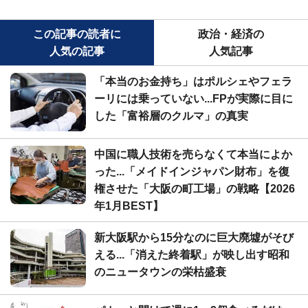
この記事の読者に
政治・経済の
人気の記事
人気記事
「本当のお金持ち」はポルシェやフェラ
ーリには乗っていない...FPが実際に目に
した「富裕層のクルマ」の真実
中国に職人技術を売らなくて本当によか
った...「メイドインジャパン財布」を復
権させた「大阪の町工場」の戦略【2026
年1月BEST】
新大阪駅から15分なのに巨大廃墟がそび
える...「消えた終着駅」が映し出す昭和
のニュータウンの栄枯盛衰