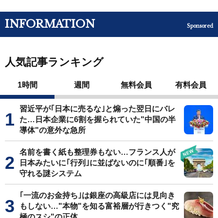
INFORMATION
Sponsored
人気記事ランキング
1時間
週間
無料会員
有料会員
習近平が｢日本に売るな｣と煽った翌日にバレ
た…日本企業に6割を握られていた"中国の半
導体"の意外な急所
名前を書く紙も整理券もない…フランス人が
日本みたいに｢行列｣に並ばないのに｢順番｣を
守れる謎システム
｢一流のお金持ち｣は銀座の高級店には見向き
もしない…"本物"を知る富裕層が行きつく"究
極のスシ"の正体