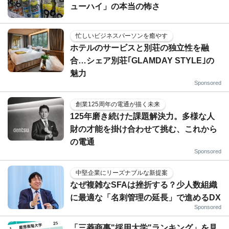
ューハイ」の本当の怖さ
忙しいビジネスパーソンを癒やす
ホテルのサービスと別荘の独立性を融
合…シェア別荘｢GLAMDAY STYLE｣の
魅力
Sponsored
創業125周年の電通が描く未来
125年磨き続けた課題解決力。多様な人
財の才能を掛け合わせて挑む、これから
の電通
Sponsored
中堅企業にリーズナブルな新提案
なぜ複雑なSFAは挫折する？少人数組織
に最適な「名刺管理の延長」で進めるDX
Sponsored
「三菱商事"採用大学"ランキング」を見