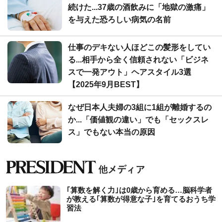
続けた...37歳の酒飲みに「地獄の激痛」
を与えた恐ろしい病気の名前
仕事のデキない人ほどこの髪形をしてい
る...相手から全く信頼されない「ビジネ
スで一発アウト」ヘアスタイル3選
【2025年9月BEST】
なぜ日本人夫婦の3組に1組が離婚するの
か...「価値観の違い」でも「セックスレ
ス」でもない本当の原因
｢算数を解く力｣は0歳から育める…脳科学者
が教える｢算数が得意な子｣を育てるおうち学
習法