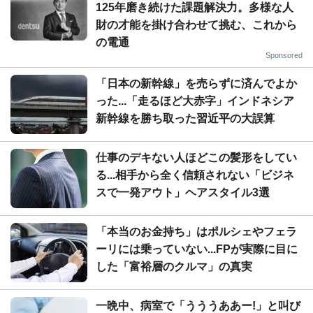
125年磨き続けた課題解決力。多様な人
財の才能を掛け合わせて挑む、これから
の電通
Sponsored
「日本の新幹線」を売らずに済んでよか
った...「走るほど大赤字」インドネシア
新幹線を勝ち取った習近平の大誤算
仕事のデキない人ほどこの髪形をしてい
る...相手から全く信頼されない「ビジネ
スで一発アウト」ヘアスタイル3選
「本当のお金持ち」はポルシェやフェラ
ーリには乗っていない...FPが実際に目に
した「富裕層のクルマ」の真実
一晩中、病室で「うううああー!」と叫び