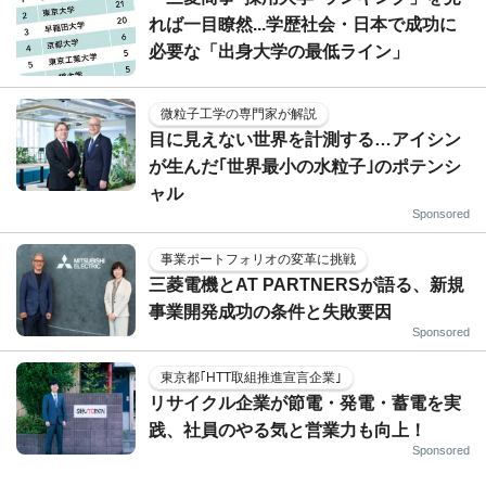
れば一目瞭然...学歴社会・日本で成功に
必要な「出身大学の最低ライン」
微粒子工学の専門家が解説
目に見えない世界を計測する…アイシン
が生んだ｢世界最小の水粒子｣のポテンシ
ャル
Sponsored
事業ポートフォリオの変革に挑戦
三菱電機とAT PARTNERSが語る、新規
事業開発成功の条件と失敗要因
Sponsored
東京都｢HTT取組推進宣言企業｣
リサイクル企業が節電・発電・蓄電を実
践、社員のやる気と営業力も向上！
Sponsored