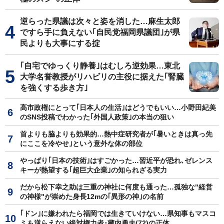
逆らった県議は次々と姿を消した…麻生太郎
ですら手に負えない｢自民党福岡県議団｣が県
民よりも大事にする掟
｢自宅でゆっくり静養｣はむしろ逆効果…東北
大学名誉教授がリハビリの主役に据えた｢腎臓
を強くする歩き方｣
高市政権にとって｢日本人の生活｣はどうでもいい…小野田紀美
のSNS投稿でわかった｢外国人政策｣の本当の狙い
首よりも脇よりも効果的…熱中症研究者が｢暑いときは真っ先
にここを冷やせ｣という意外な体の部位
やっぱり｢日本の技術｣はすごかった…習近平が恐れ､ゼレンス
キーが熱望する｢超巨大企業｣の知られざる実力
だから松下幸之助は三重の神社に何度も通った…孤独な"経営
の神様"が崇めた身長12mの｢異形の神｣の名前
｢ドン｣に嫌われたら福岡では生きていけない…県知事もマスコ
ミも逆らえない絶対権力者･藏内勇夫(72)の正体