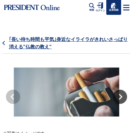
会員登録
検索
ログイン
｢長い待ち時間も平気｣身近なイライラがきれいさっぱり
消える"仏教の教え"