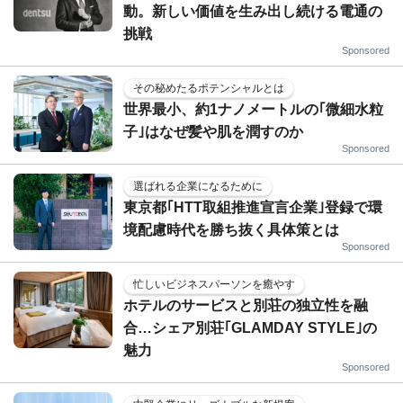
動。新しい価値を生み出し続ける電通の
挑戦
Sponsored
その秘めたるポテンシャルとは
世界最小、約1ナノメートルの｢微細水粒
子｣はなぜ髪や肌を潤すのか
Sponsored
選ばれる企業になるために
東京都｢HTT取組推進宣言企業｣登録で環
境配慮時代を勝ち抜く具体策とは
Sponsored
忙しいビジネスパーソンを癒やす
ホテルのサービスと別荘の独立性を融
合…シェア別荘｢GLAMDAY STYLE｣の
魅力
Sponsored