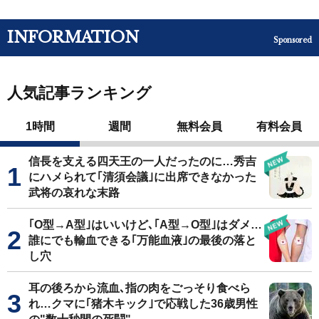
INFORMATION
Sponsored
人気記事ランキング
1時間
週間
無料会員
有料会員
信長を支える四天王の一人だったのに…秀吉
にハメられて｢清須会議｣に出席できなかった
武将の哀れな末路
｢O型→A型｣はいいけど､｢A型→O型｣はダメ…
誰にでも輸血できる｢万能血液｣の最後の落と
し穴
耳の後ろから流血､指の肉をごっそり食べら
れ…クマに｢猪木キック｣で応戦した36歳男性