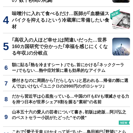
の"数十秒間の死闘"
味噌汁に入れて食べるだけ…医師が｢血糖値ス
パイクを抑える｣という冷蔵庫に常備したい食
材
｢高収入の人ほど幸せ｣は間違いだった…世界
160カ国研究で分かった｢幸福を感じにくくな
る年収｣の分岐点
額に貼る｢熱を冷ますシート｣でも､首にかける｢ネッククーラ
ー｣でもない…熱中症対策に最も効果的なアイテム
襟付きなのに周囲から｢だらしない｣と思われる…帰省の際に選
んではいけない｢ユニクロの2990円のポロシャツ｣
だから習近平は心底焦っている…中国のITもEVも壊滅させる力
を持つ日本が世界シェア8割を握る"素材"の名前
山本五十六の愛人の芸者について書き､初版は絶版…阿川弘之
のベストセラー小説がたどった"その後"
これで｢愛子天皇｣はかえって近づいた…島田裕巳｢野望にとら