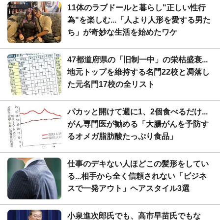
11体のラブドールと暮らし"正しい性行
為"を楽しむ...「人より人形を愛する男た
ち」が奇妙な生活を始めたワケ
47都道府県の「旧制一中」の栄枯盛衰...
地元トップを維持する名門22校と凋落し
た元名門17校の全リスト
パカッと開けて週に1、2個食べるだけ...
がん専門医が勧める「大腸がんを予防す
るオメガ脂肪酸たっぷり食品」
仕事のデキない人ほどこの髪形をしてい
る...相手から全く信頼されない「ビジネ
スで一発アウト」ヘアスタイル3選
小泉進次郎氏でも、高市早苗氏でもな