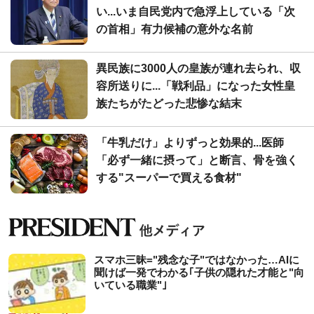
い...いま自民党内で急浮上している「次
の首相」有力候補の意外な名前
異民族に3000人の皇族が連れ去られ、収
容所送りに...「戦利品」になった女性皇
族たちがたどった悲惨な結末
「牛乳だけ」よりずっと効果的...医師
「必ず一緒に摂って」と断言、骨を強く
する"スーパーで買える食材"
スマホ三昧="残念な子"ではなかった…AIに
聞けば一発でわかる｢子供の隠れた才能と"向
いている職業"｣