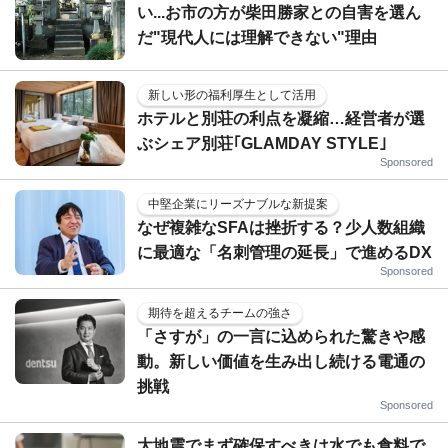
い...お市の方が柴田勝家との自害を選ん
だ"現代人には理解できない"理由
新しい形の福利厚生として活用
ホテルと別荘の利点を凝縮…経営者が選
ぶシェア別荘｢GLAMDAY STYLE｣
Sponsored
中堅企業にリーズナブルな新提案
なぜ複雑なSFAは挫折する？少人数組織
に最適な「名刺管理の延長」で進めるDX
Sponsored
期待を超えるチームの強さ
「さすが」の一言に込められた驚きや感
動。新しい価値を生み出し続ける電通の
挑戦
Sponsored
大地震でまず確保すべきは水でも食料で