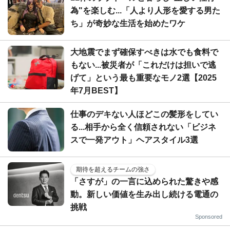
為"を楽しむ...「人より人形を愛する男た
ち」が奇妙な生活を始めたワケ
大地震でまず確保すべきは水でも食料で
もない...被災者が「これだけは担いで逃
げて」という最も重要なモノ2選【2025
年7月BEST】
仕事のデキない人ほどこの髪形をしてい
る...相手から全く信頼されない「ビジネ
スで一発アウト」ヘアスタイル3選
期待を超えるチームの強さ
「さすが」の一言に込められた驚きや感
動。新しい価値を生み出し続ける電通の
挑戦
Sponsored