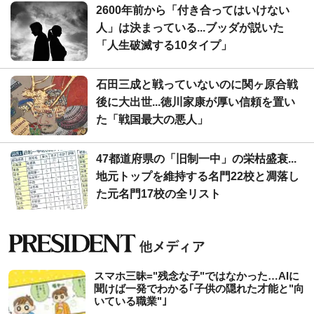
2600年前から「付き合ってはいけない
人」は決まっている...ブッダが説いた
「人生破滅する10タイプ」
石田三成と戦っていないのに関ヶ原合戦
後に大出世...徳川家康が厚い信頼を置い
た「戦国最大の悪人」
47都道府県の「旧制一中」の栄枯盛衰...
地元トップを維持する名門22校と凋落し
た元名門17校の全リスト
スマホ三昧="残念な子"ではなかった…AIに
聞けば一発でわかる｢子供の隠れた才能と"向
いている職業"｣