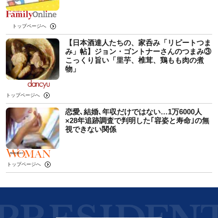
トップページへ
【日本酒達人たちの、家呑み「リピートつま
み」帖】ジョン・ゴントナーさんのつまみ③
こっくり旨い「里芋、椎茸、鶏もも肉の煮
物」
トップページへ
恋愛､結婚､年収だけではない…1万6000人
×28年追跡調査で判明した｢容姿と寿命｣の無
視できない関係
トップページへ