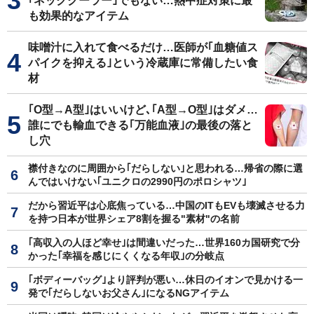
｢ネッククーラー｣でもない…熱中症対策に最
も効果的なアイテム
味噌汁に入れて食べるだけ…医師が｢血糖値ス
パイクを抑える｣という冷蔵庫に常備したい食
材
｢O型→A型｣はいいけど､｢A型→O型｣はダメ…
誰にでも輸血できる｢万能血液｣の最後の落と
し穴
襟付きなのに周囲から｢だらしない｣と思われる…帰省の際に選
んではいけない｢ユニクロの2990円のポロシャツ｣
だから習近平は心底焦っている…中国のITもEVも壊滅させる力
を持つ日本が世界シェア8割を握る"素材"の名前
｢高収入の人ほど幸せ｣は間違いだった…世界160カ国研究で分
かった｢幸福を感じにくくなる年収｣の分岐点
｢ボディーバッグ｣より評判が悪い…休日のイオンで見かける一
発で｢だらしないお父さん｣になるNGアイテム