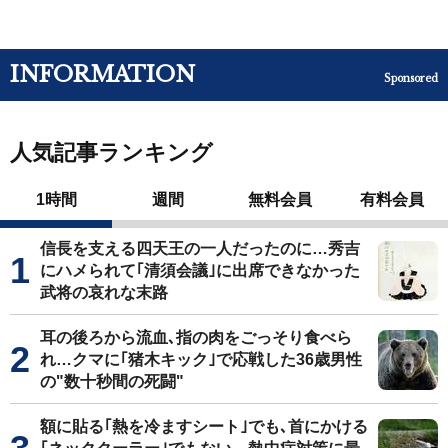
INFORMATION
Sponsored
人気記事ランキング
1時間
週間
無料会員
有料会員
信長を支える四天王の一人だったのに…秀吉
にハメられて｢清須会議｣に出席できなかった
武将の哀れな末路
耳の後ろから流血､指の肉をごっそり食べら
れ…クマに｢猪木キック｣で応戦した36歳男性
の"数十秒間の死闘"
額に貼る｢熱を冷ますシート｣でも､首にかける