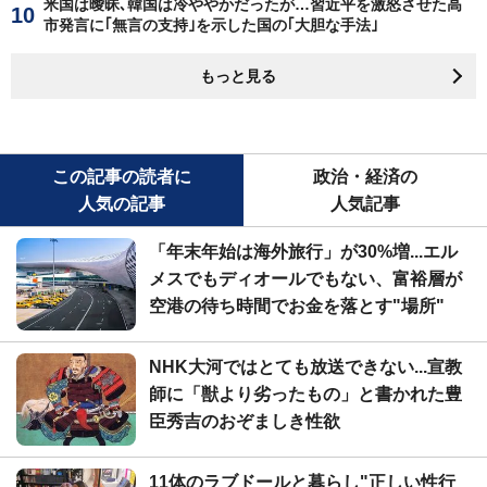
米国は曖昧､韓国は冷ややかだったが…習近平を激怒させた高
市発言に｢無言の支持｣を示した国の｢大胆な手法｣
もっと見る
この記事の読者に
政治・経済の
人気の記事
人気記事
「年末年始は海外旅行」が30%増...エル
メスでもディオールでもない、富裕層が
空港の待ち時間でお金を落とす"場所"
NHK大河ではとても放送できない...宣教
師に「獣より劣ったもの」と書かれた豊
臣秀吉のおぞましき性欲
11体のラブドールと暮らし"正しい性行