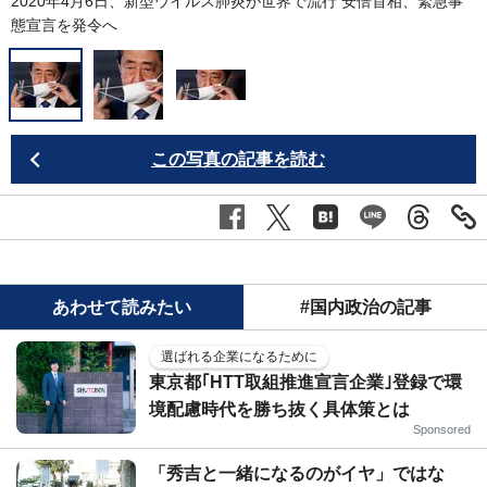
2020年4月6日、新型ウイルス肺炎が世界で流行 安倍首相、緊急事
態宣言を発令へ
この写真の記事を読む
あわせて読みたい
#国内政治の記事
選ばれる企業になるために
東京都｢HTT取組推進宣言企業｣登録で環
境配慮時代を勝ち抜く具体策とは
Sponsored
「秀吉と一緒になるのがイヤ」ではな