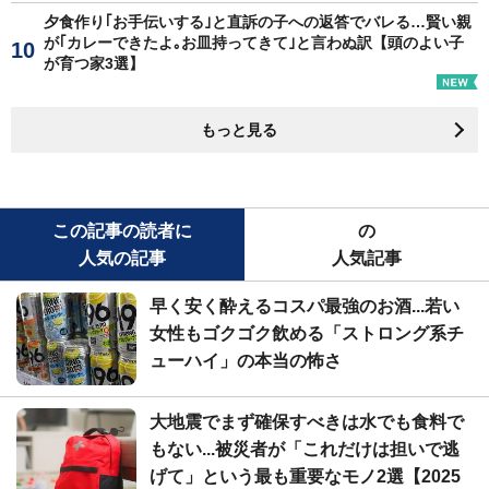
夕食作り｢お手伝いする｣と直訴の子への返答でバレる…賢い親
が｢カレーできたよ｡お皿持ってきて｣と言わぬ訳【頭のよい子
が育つ家3選】
もっと見る
この記事の読者に
の
人気の記事
人気記事
早く安く酔えるコスパ最強のお酒...若い
女性もゴクゴク飲める「ストロング系チ
ューハイ」の本当の怖さ
大地震でまず確保すべきは水でも食料で
もない...被災者が「これだけは担いで逃
げて」という最も重要なモノ2選【2025