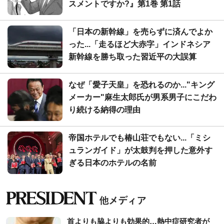
スメントですか?』第1巻 第1話
「日本の新幹線」を売らずに済んでよか
った...「走るほど大赤字」インドネシア
新幹線を勝ち取った習近平の大誤算
なぜ「愛子天皇」を恐れるのか..."キング
メーカー"麻生太郎氏が男系男子にこだわ
り続ける納得の理由
帝国ホテルでも椿山荘でもない...「ミシ
ュランガイド」が太鼓判を押した意外す
ぎる日本のホテルの名前
首よりも脇よりも効果的…熱中症研究者が