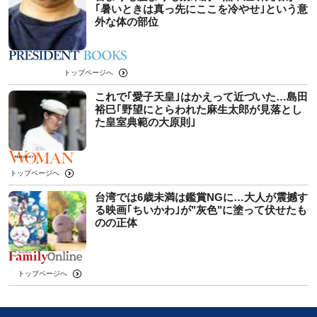
｢暑いときは真っ先にここを冷やせ｣という意
外な体の部位
トップページへ
これで｢愛子天皇｣はかえって近づいた…島田
裕巳｢野望にとらわれた麻生太郎が見落とし
た皇室典範の大原則｣
トップページへ
台湾では6歳未満は鑑賞NGに…大人が震撼す
る映画｢ちいかわ｣が"灰色"に塗って伏せたも
のの正体
トップページへ