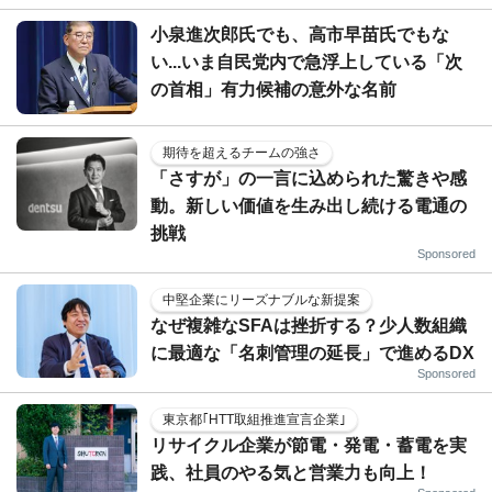
小泉進次郎氏でも、高市早苗氏でもな
い...いま自民党内で急浮上している「次
の首相」有力候補の意外な名前
期待を超えるチームの強さ
「さすが」の一言に込められた驚きや感
動。新しい価値を生み出し続ける電通の
挑戦
Sponsored
中堅企業にリーズナブルな新提案
なぜ複雑なSFAは挫折する？少人数組織
に最適な「名刺管理の延長」で進めるDX
Sponsored
東京都｢HTT取組推進宣言企業｣
リサイクル企業が節電・発電・蓄電を実
践、社員のやる気と営業力も向上！