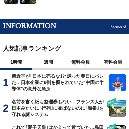
INFORMATION
Sponsored
人気記事ランキング
1時間
週間
無料会員
有料会員
習近平が｢日本に売るな｣と煽った翌日にバレ
た…日本企業に6割を握られていた"中国の半
導体"の意外な急所
名前を書く紙も整理券もない…フランス人が
日本みたいに｢行列｣に並ばないのに｢順番｣を
守れる謎システム
これで｢愛子天皇｣はかえって近づいた…島田