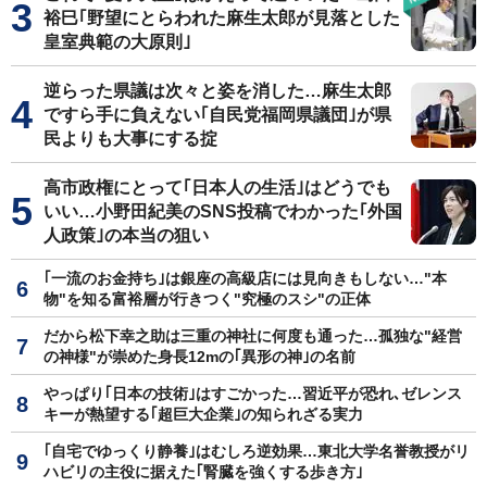
裕巳｢野望にとらわれた麻生太郎が見落とした
皇室典範の大原則｣
逆らった県議は次々と姿を消した…麻生太郎
ですら手に負えない｢自民党福岡県議団｣が県
民よりも大事にする掟
高市政権にとって｢日本人の生活｣はどうでも
いい…小野田紀美のSNS投稿でわかった｢外国
人政策｣の本当の狙い
｢一流のお金持ち｣は銀座の高級店には見向きもしない…"本
物"を知る富裕層が行きつく"究極のスシ"の正体
だから松下幸之助は三重の神社に何度も通った…孤独な"経営
の神様"が崇めた身長12mの｢異形の神｣の名前
やっぱり｢日本の技術｣はすごかった…習近平が恐れ､ゼレンス
キーが熱望する｢超巨大企業｣の知られざる実力
｢自宅でゆっくり静養｣はむしろ逆効果…東北大学名誉教授がリ
ハビリの主役に据えた｢腎臓を強くする歩き方｣