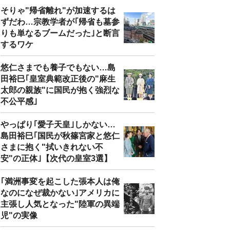
そりゃ"帰省離れ"が加速するは
ずだわ…宗教学者が｢帰省も墓参
りも単なるブームだった｣と断言
するワケ
悠仁さまでも養子でもない…島
田裕巳｢皇室典範改正後の"麻生
太郎の親族"に国民が抱く強烈な
不公平感｣
やっぱり｢愛子天皇｣しかない…
島田裕巳｢国民が秋篠宮家と悠仁
さまに抱く"拭いきれない不
安"の正体｣【次代の皇室3選】
｢満洲事変を起こした張本人は俺
なのになぜ裁かない｣アメリカに
主張し人気となった"陸軍の異端
児"の実像