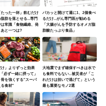
「たった一杯」飲むだけ
パカッと開けて週に1、2個食べ
脂肪を落とせる...専門
るだけ...がん専門医が勧める
では常識「食物繊維、発
「大腸がんを予防するオメガ脂
」あと一つは?
肪酸たっぷり食品」
だけ」よりずっと効果
大地震でまず確保すべきは水で
医師「必ず一緒に摂って」
も食料でもない...被災者が「こ
、骨を強くする"スーパ
れだけは担いで逃げて」という
る食材"
最も重要なモノ2選