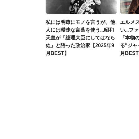
私には明瞭にモノを言うが、他
エルメ
人には曖昧な言葉を使う...昭和
い...
天皇が「総理大臣にしてはなら
「本物
ぬ」と語った政治家【2025年9
る"ジャ
月BEST】
月BES