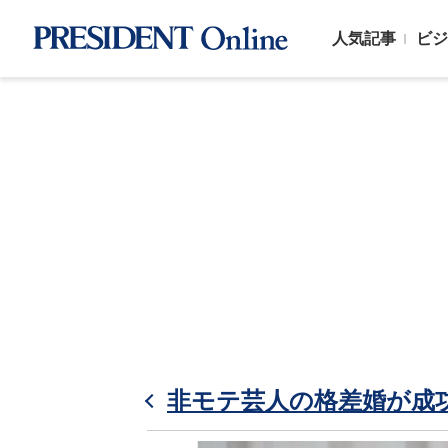
人気記事
ビジ
非モテ芸人の格差婚が成