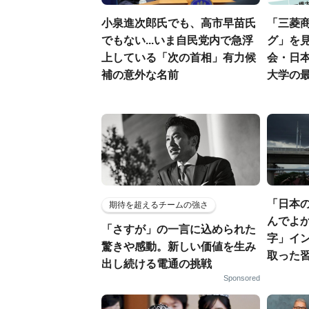
小泉進次郎氏でも、高市早苗氏
「三菱商
でもない...いま自民党内で急浮
グ」を見
上している「次の首相」有力候
会・日
補の意外な名前
大学の
「日本
期待を超えるチームの強さ
んでよか
「さすが」の一言に込められた
字」イ
驚きや感動。新しい価値を生み
取った
出し続ける電通の挑戦
Sponsored