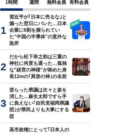
1時間
週間
無料会員
有料会員
習近平が｢日本に売るな｣と
煽った翌日にバレた…日本
企業に6割を握られてい
た"中国の半導体"の意外な
急所
だから松下幸之助は三重の
神社に何度も通った…孤独
な"経営の神様"が崇めた身
長12mの｢異形の神｣の名前
逆らった県議は次々と姿を
消した…麻生太郎ですら手
に負えない｢自民党福岡県議
団｣が県民よりも大事にする
掟
高市政権にとって｢日本人の