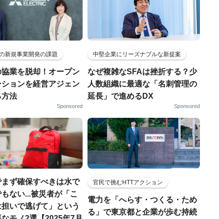
の新規事業開発の課題
中堅企業にリーズナブルな新提案
の協業を脱却！オープン
なぜ複雑なSFAは挫折する？少
ーションを経営アジェン
人数組織に最適な「名刺管理の
る方法
延長」で進めるDX
Sponsored
Sponsored
でまず確保すべきは水で
官民で挑むHTTアクション
もない...被災者が「こ
電力を「へらす・つくる・ため
は担いで逃げて」という
る」で東京都と企業が歩む持続
なモノ2選【2025年7月