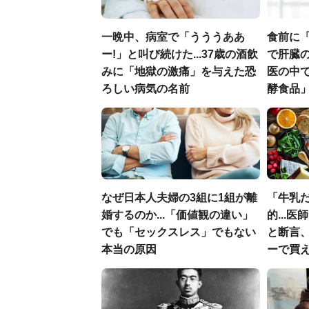
一晩中、病室で「うううああ
食前に
ー!」と叫び続けた...37歳の酒飲
で肝臓の
みに「地獄の激痛」を与えた恐
医の中
ろしい病気の名前
酵食品
なぜ日本人夫婦の3組に1組が離
「牛乳
婚するのか...「価値観の違い」
的...
でも「セックスレス」でもない
と断言
本当の原因
ーで買え