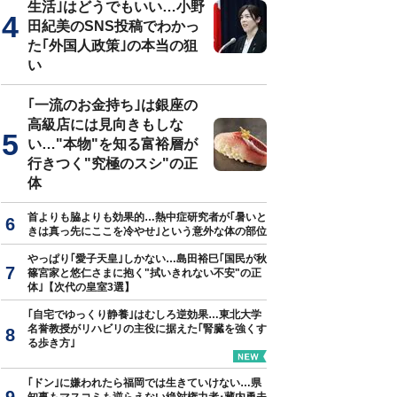
生活｣はどうでもいい…小野
田紀美のSNS投稿でわかっ
はイメージです（写真＝iStock.com／FredFroese）
た｢外国人政策｣の本当の狙
い
｢一流のお金持ち｣は銀座の
高級店には見向きもしな
い…"本物"を知る富裕層が
行きつく"究極のスシ"の正
体
首よりも脇よりも効果的…熱中症研究者が｢暑いと
きは真っ先にここを冷やせ｣という意外な体の部位
やっぱり｢愛子天皇｣しかない…島田裕巳｢国民が秋
篠宮家と悠仁さまに抱く"拭いきれない不安"の正
体｣【次代の皇室3選】
｢自宅でゆっくり静養｣はむしろ逆効果…東北大学
名誉教授がリハビリの主役に据えた｢腎臓を強くす
る歩き方｣
｢ドン｣に嫌われたら福岡では生きていけない…県