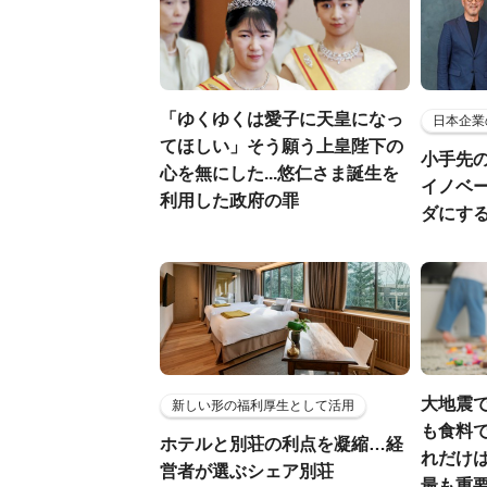
「ゆくゆくは愛子に天皇になっ
日本企業
てほしい」そう願う上皇陛下の
小手先
心を無にした...悠仁さま誕生を
イノベ
利用した政府の罪
ダにす
大地震
新しい形の福利厚生として活用
も食料で
ホテルと別荘の利点を凝縮…経
れだけ
営者が選ぶシェア別荘
最も重要