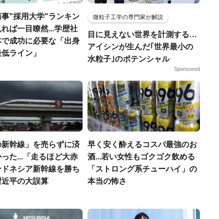
事"採用大学"ランキン
微粒子工学の専門家が解説
れば一目瞭然...学歴社
目に見えない世界を計測する…
本で成功に必要な「出身
アイシンが生んだ｢世界最小の
最低ライン」
水粒子｣のポテンシャル
Sponsored
の新幹線」を売らずに済
早く安く酔えるコスパ最強のお
った...「走るほど大赤
酒...若い女性もゴクゴク飲める
ンドネシア新幹線を勝ち
「ストロング系チューハイ」の
習近平の大誤算
本当の怖さ