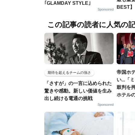
｢GLAMDAY STYLE｣
BEST】
Sponsored
この記事の読者に人気の
帝国ホ
期待を超えるチームの強さ
い...
「さすが」の一言に込められた
鼓判を
驚きや感動。新しい価値を生み
ホテル
出し続ける電通の挑戦
Sponsored