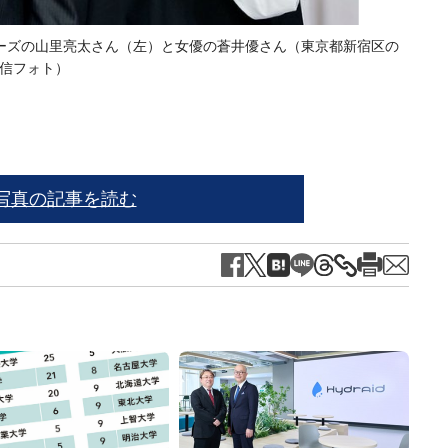
ーズの山里亮太さん（左）と女優の蒼井優さん（東京都新宿区の
※写真
通信フォト）
写真の記事を読む