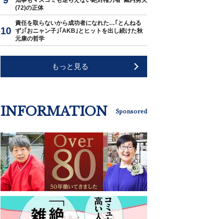
知事もマスコミも逆らえない絶対権力者･藏内勇夫
(72)の正体
責任を取らないから成功者になれた…｢とんねる
ず｣｢おニャン子｣｢AKB｣とヒットを出し続けた秋
元康の哲学
もっと見る
INFORMATION
Sponsored