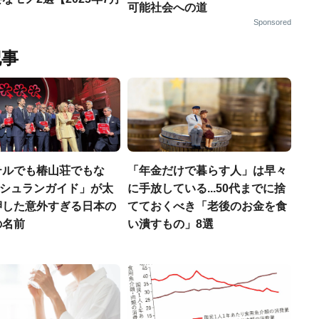
可能社会への道
Sponsored
記事
テルでも椿山荘でもな
「年金だけで暮らす人」は早々
「ミシュランガイド」が太
に手放している...50代までに捨
押した意外すぎる日本の
てておくべき「老後のお金を食
の名前
い潰すもの」8選