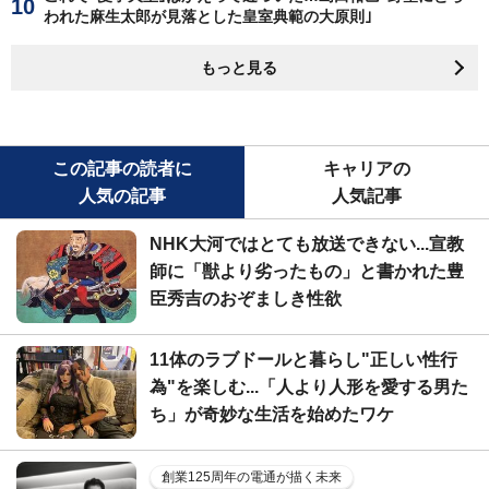
われた麻生太郎が見落とした皇室典範の大原則｣
もっと見る
この記事の読者に
キャリアの
人気の記事
人気記事
NHK大河ではとても放送できない...宣教
師に「獣より劣ったもの」と書かれた豊
臣秀吉のおぞましき性欲
11体のラブドールと暮らし"正しい性行
為"を楽しむ...「人より人形を愛する男た
ち」が奇妙な生活を始めたワケ
創業125周年の電通が描く未来