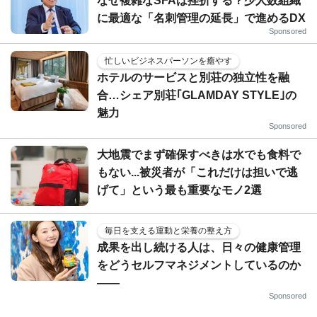
なぜ複雑なSFAは挫折する？少人数組織
に最適な「名刺管理の延長」で進めるDX
Sponsored
忙しいビジネスパーソンを癒やす
ホテルのサービスと別荘の独立性を融
合…シェア別荘｢GLAMDAY STYLE｣の
魅力
Sponsored
大地震でまず確保すべきは水でも食料で
もない...被災者が「これだけは担いで逃
げて」という最も重要なモノ2選
毎日を支える運動と栄養の整え方
成果を出し続ける人は、日々の健康管理
をどうセルフマネジメントしているのか
——
Sponsored