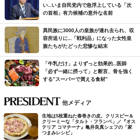
い...いま自民党内で急浮上している「次
の首相」有力候補の意外な名前
異民族に3000人の皇族が連れ去られ、収
容所送りに...「戦利品」になった女性皇
族たちがたどった悲惨な結末
「牛乳だけ」よりずっと効果的...医師
「必ず一緒に摂って」と断言、骨を強く
する"スーパーで買える食材"
生地は5枚重ねた春巻きの皮。クリスピー＆
クリーミーな「タルト・フランベ」／『オス
テリア コマチーナ』亀井良真シェフの「家
つまみレシピ」