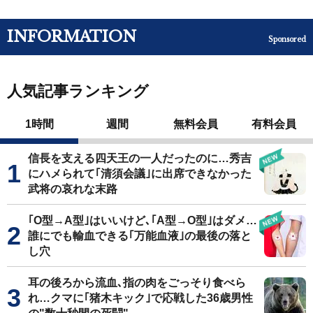
INFORMATION
Sponsored
人気記事ランキング
1時間
週間
無料会員
有料会員
信長を支える四天王の一人だったのに…秀吉
にハメられて｢清須会議｣に出席できなかった
武将の哀れな末路
｢O型→A型｣はいいけど､｢A型→O型｣はダメ…
誰にでも輸血できる｢万能血液｣の最後の落と
し穴
耳の後ろから流血､指の肉をごっそり食べら
れ…クマに｢猪木キック｣で応戦した36歳男性