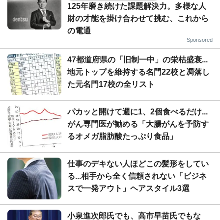
125年磨き続けた課題解決力。多様な人
財の才能を掛け合わせて挑む、これから
の電通
Sponsored
47都道府県の「旧制一中」の栄枯盛衰...
地元トップを維持する名門22校と凋落し
た元名門17校の全リスト
パカッと開けて週に1、2個食べるだけ...
がん専門医が勧める「大腸がんを予防す
るオメガ脂肪酸たっぷり食品」
仕事のデキない人ほどこの髪形をしてい
る...相手から全く信頼されない「ビジネ
スで一発アウト」ヘアスタイル3選
小泉進次郎氏でも、高市早苗氏でもな