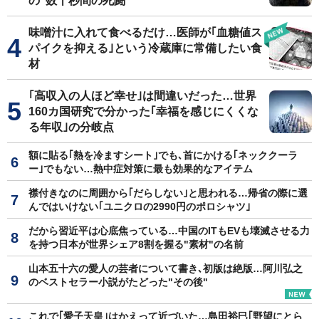
の"数十秒間の死闘"
味噌汁に入れて食べるだけ…医師が｢血糖値ス
パイクを抑える｣という冷蔵庫に常備したい食
材
｢高収入の人ほど幸せ｣は間違いだった…世界
160カ国研究で分かった｢幸福を感じにくくな
る年収｣の分岐点
額に貼る｢熱を冷ますシート｣でも､首にかける｢ネッククーラ
ー｣でもない…熱中症対策に最も効果的なアイテム
襟付きなのに周囲から｢だらしない｣と思われる…帰省の際に選
んではいけない｢ユニクロの2990円のポロシャツ｣
だから習近平は心底焦っている…中国のITもEVも壊滅させる力
を持つ日本が世界シェア8割を握る"素材"の名前
山本五十六の愛人の芸者について書き､初版は絶版…阿川弘之
のベストセラー小説がたどった"その後"
これで｢愛子天皇｣はかえって近づいた…島田裕巳｢野望にとら