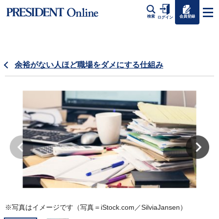
会員登録
検索
ログイン
余裕がない人ほど職場をダメにする仕組み
※写真はイメージです（写真＝iStock.com／SilviaJansen）