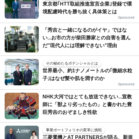
東京都｢HTT取組推進宣言企業｣登録で環
境配慮時代を勝ち抜く具体策とは
Sponsored
「秀吉と一緒になるのがイヤ」ではな
い...お市の方が柴田勝家との自害を選ん
だ"現代人には理解できない"理由
その秘めたるポテンシャルとは
世界最小、約1ナノメートルの｢微細水粒
子｣はなぜ髪や肌を潤すのか
Sponsored
NHK大河ではとても放送できない...宣教
師に「獣より劣ったもの」と書かれた豊
臣秀吉のおぞましき性欲
事業ポートフォリオの変革に挑戦
三菱電機とAT PARTNERSが語る、新規