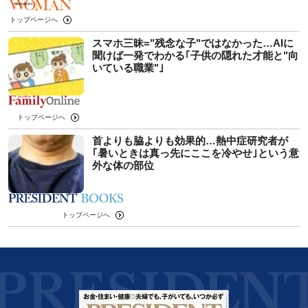
トップページへ
スマホ三昧="残念な子"ではなかった…AIに
聞けば一発でわかる｢子供の隠れた才能と"向
いている職業"｣
トップページへ
首よりも脇よりも効果的…熱中症研究者が
｢暑いときは真っ先にここを冷やせ｣という意
外な体の部位
トップページへ