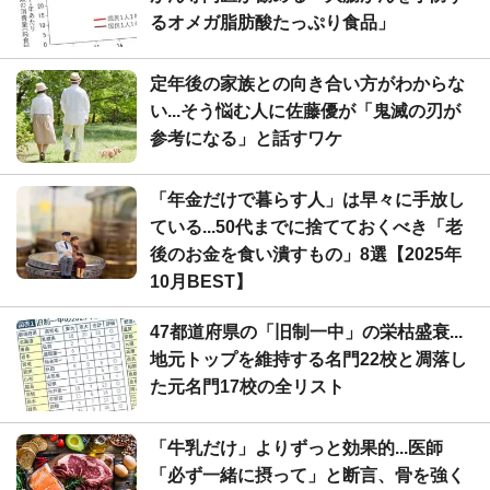
るオメガ脂肪酸たっぷり食品」
定年後の家族との向き合い方がわからな
い...そう悩む人に佐藤優が「鬼滅の刃が
参考になる」と話すワケ
「年金だけで暮らす人」は早々に手放し
ている...50代までに捨てておくべき「老
後のお金を食い潰すもの」8選【2025年
10月BEST】
47都道府県の「旧制一中」の栄枯盛衰...
地元トップを維持する名門22校と凋落し
た元名門17校の全リスト
「牛乳だけ」よりずっと効果的...医師
「必ず一緒に摂って」と断言、骨を強く