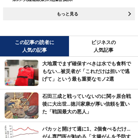
もっと見る
この記事の読者に
ビジネスの
人気の記事
人気記事
大地震でまず確保すべきは水でも食料で
もない...被災者が「これだけは担いで逃
げて」という最も重要なモノ2選
石田三成と戦っていないのに関ヶ原合戦
後に大出世...徳川家康が厚い信頼を置い
た「戦国最大の悪人」
パカッと開けて週に1、2個食べるだけ...
がん専門医が勧める「大腸がんを予防す