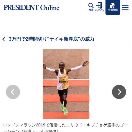
会員登録
検索
ログイン
3万円で2時間切り"ナイキ新厚底"の威力
ロンドンマラソン2019で優勝したエリウド・キプチョゲ選手のゴー
ルシーン（写真＝ナイキ提供）