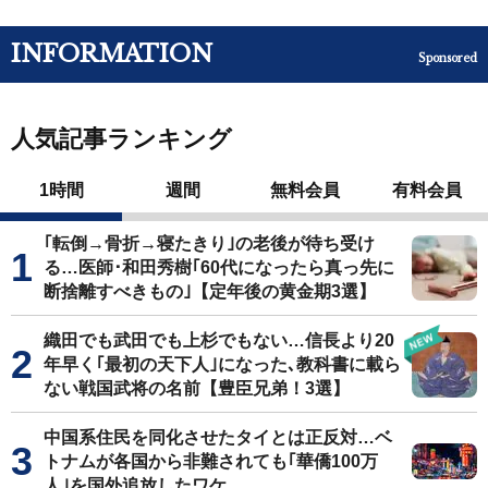
INFORMATION
Sponsored
人気記事ランキング
1時間
週間
無料会員
有料会員
｢転倒→骨折→寝たきり｣の老後が待ち受け
る…医師･和田秀樹｢60代になったら真っ先に
断捨離すべきもの｣【定年後の黄金期3選】
織田でも武田でも上杉でもない…信長より20
年早く｢最初の天下人｣になった､教科書に載ら
ない戦国武将の名前【豊臣兄弟！3選】
中国系住民を同化させたタイとは正反対…ベ
トナムが各国から非難されても｢華僑100万
人｣を国外追放したワケ