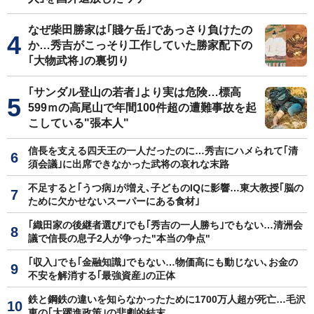
なぜ柴田勝家は｢賤ケ岳｣であっさり負けたの
か…秀吉がこっそり工作していた勝家配下の
｢大物武将｣の裏切り
｢サンダル登山の若者｣より実は危険…標高
599ｍの高尾山で年間100件超の遭難事故を起
こしている"張本人"
信長を支える四天王の一人だったのに…秀吉にハメられて｢清
須会議｣に出席できなかった武将の哀れな末路
不足すると｢うつ病｣が増え､子どものIQに影響…東大教授｢脳の
ために欠かせないスーパーにある食材｣
｢織田家の後継者選び｣でも｢秀吉の一人勝ち｣でもない…清洲会
議で信長の息子2人が争った"本当の争点"
｢収入｣でも｢金融知識｣でもない…物価高にも動じない､お金の
不安を解消する｢最強資産｣の正体
鉄と鋼鉄の違いを知らなかったために1700万人超が死亡…毛沢
東の｢大躍進政策｣の悲劇的結末