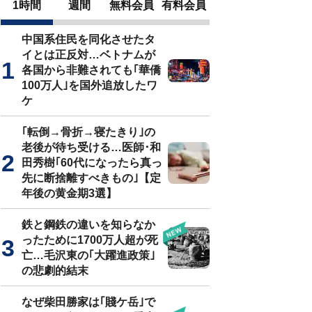
1時間
週間
無料会員
有料会員
中国系住民を同化させたタ
イとは正反対…ベトナムが
各国から非難されても｢華僑
100万人｣を国外追放したワ
ケ
｢転倒→骨折→寝たきり｣の
老後が待ち受ける…医師･和
田秀樹｢60代になったら真っ
先に断捨離すべきもの｣【定
年後の黄金期3選】
鉄と鋼鉄の違いを知らなか
ったために1700万人超が死
亡…毛沢東の｢大躍進政策｣
の悲劇的結末
なぜ柴田勝家は｢賤ケ岳｣で