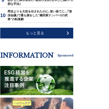
怒させた高市発言に｢無言の支持｣を示した国の｢大
胆な手法｣
秀吉よりも大役を任されたのに､使い捨てに…｢清
須会議｣で最も損をした"織田家ナンバー2の武
将"の転落劇
もっと見る
INFORMATION
Sponsored