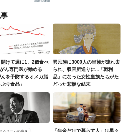
Sponsored
記事
開けて週に1、2個食べ
異民族に3000人の皇族が連れ去
..がん専門医が勧める
られ、収容所送りに...「戦利
がんを予防するオメガ脂
品」になった女性皇族たちがた
っぷり食品」
どった悲惨な結末
「年金だけで暮らす人」は早々
えるチームの強さ