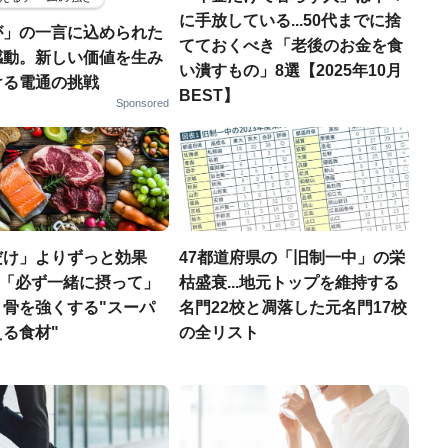
に手放している...50代までに捨
が」の一言に込められた
てておくべき「老後のお金を食
感動。新しい価値を生み
い潰すもの」8選【2025年10月
ける電通の挑戦
BEST】
Sponsored
だけ」よりずっと効果
47都道府県の「旧制一中」の栄
医師「必ず一緒に摂って」
枯盛衰...地元トップを維持する
、骨を強くする"スーパ
名門22校と凋落した元名門17校
る食材"
の全リスト