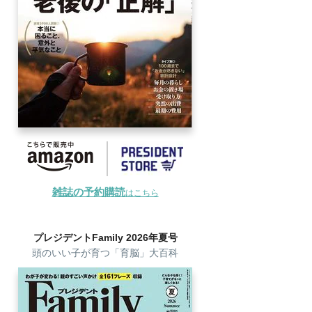
雑誌の予約購読
はこちら
プレジデントFamily 2026年夏号
頭のいい子が育つ「育脳」大百科