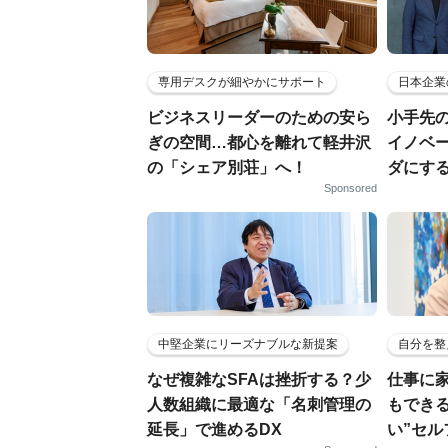
専用デスクが細やかにサポート
日本企業
ビジネスリーダーのための安ら
小手先
ぎの空間…都心を離れて軽井沢
イノベ
の「シェア別荘」へ！
ダにす
Sponsored
中堅企業にリーズナブルな新提案
自分を整
なぜ複雑なSFAは挫折する？少
仕事に
人数組織に最適な「名刺管理の
もでき
延長」で進めるDX
い”セ