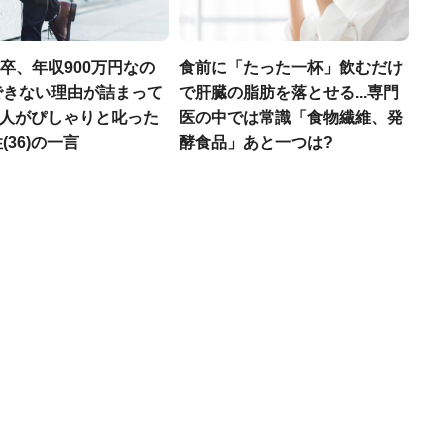
H卒、年収900万円なの
食前に「たった一杯」飲むだけ
できない理由が詰まって
で肝臓の脂肪を落とせる...専門
.仲人がぴしゃりと叱った
医の中では常識「食物繊維、発
(36)の一言
酵食品」あと一つは?