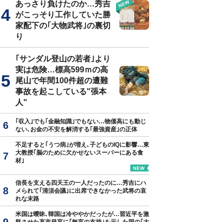
あっさり負けたのか…秀吉
がこっそり工作していた勝
ュタグ「＃古町」とともに付けられるハッシュタグとその投稿数（直近40
家配下の｢大物武将｣の裏切
）
り
｢サンダル登山の若者｣より
実は危険…標高599ｍの高
尾山で年間100件超の遭難
事故を起こしている"張本
人"
｢収入｣でも｢金融知識｣でもない…物価高にも動じ
ない､お金の不安を解消する｢最強資産｣の正体
不足すると｢うつ病｣が増え､子どものIQに影響…東
大教授｢脳のために欠かせないスーパーにある食
材｣
信長を支える四天王の一人だったのに…秀吉にハ
メられて｢清須会議｣に出席できなかった武将の哀
れな末路
米国は曖昧､韓国は冷ややかだったが…習近平を激