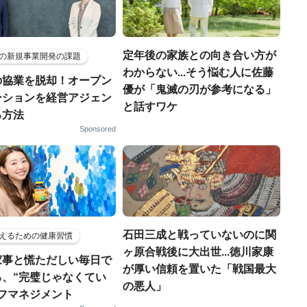
定年後の家族との向き合い方が
の新規事業開発の課題
わからない...そう悩む人に佐藤
の協業を脱却！オープン
優が「鬼滅の刃が参考になる」
ーションを経営アジェン
と話すワケ
る方法
Sponsored
石田三成と戦っていないのに関
えるための健康習慣
ヶ原合戦後に大出世...徳川家康
家事と慌ただしい毎日で
が厚い信頼を置いた「戦国最大
る、“完璧じゃなくてい
の悪人」
ルフマネジメント