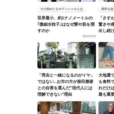
その秘めたるポテンシャルとは
期待を超
世界最小、約1ナノメートルの
「さす
｢微細水粒子｣はなぜ髪や肌を潤
驚きや
すのか
出し続
Sponsored
「秀吉と一緒になるのがイヤ」
大地震
ではない...お市の方が柴田勝家
も食料で
との自害を選んだ"現代人には
れだけ
理解できない"理由
最も重要