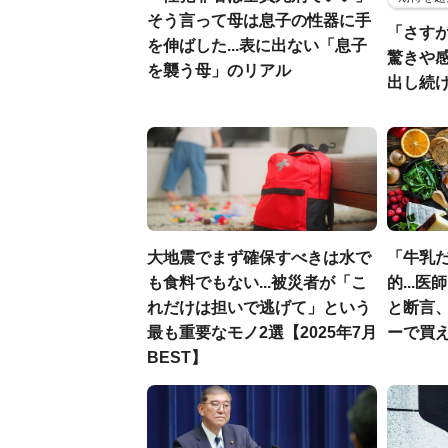
そう言って母は息子の性器に手
「さす
を伸ばした...表に出ない「息子
驚きや
を襲う母」のリアル
出し続
大地震でまず確保すべきは水で
「牛乳
も食料でもない...被災者が「こ
的...
れだけは担いで逃げて」という
と断言
最も重要なモノ2選【2025年7月
ーで買え
BEST】