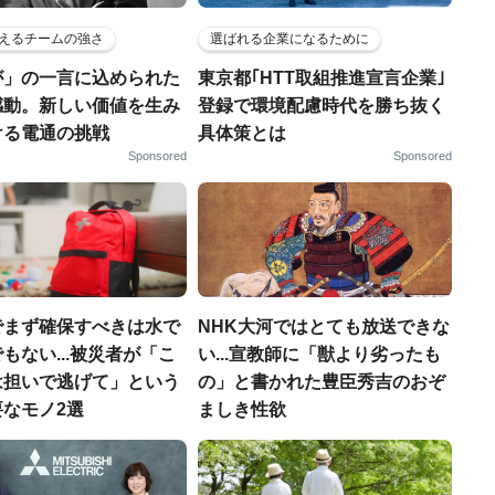
えるチームの強さ
選ばれる企業になるために
が」の一言に込められた
東京都｢HTT取組推進宣言企業｣
感動。新しい価値を生み
登録で環境配慮時代を勝ち抜く
ける電通の挑戦
具体策とは
Sponsored
Sponsored
でまず確保すべきは水で
NHK大河ではとても放送できな
もない...被災者が「こ
い...宣教師に「獣より劣ったも
は担いで逃げて」という
の」と書かれた豊臣秀吉のおぞ
なモノ2選
ましき性欲