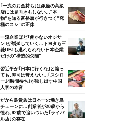
｢一流のお金持ち｣は銀座の高級
店には見向きもしない…"本
物"を知る富裕層が行きつく"究
極のスシ"の正体
一流企業ほど｢働かないオジサ
ン｣が増殖していく…トヨタも三
菱UFJも逃れられない日本企業
だけの"構造的欠陥"
習近平が｢日本に行くな｣と煽っ
ても､寿司は奪えない…｢スシロ
ー14時間待ち｣が映し出す中国
人客の本音
だから鳥貴族は日本一の焼き鳥
チェーンに…創業者が20歳から
憧れ､62歳で追いついた｢ライバ
ル店｣の存在