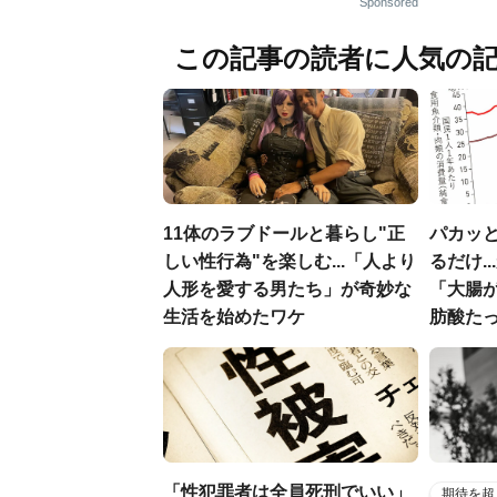
Sponsored
この記事の読者に人気の
11体のラブドールと暮らし"正
パカッと
しい性行為"を楽しむ...「人より
るだけ.
人形を愛する男たち」が奇妙な
「大腸
生活を始めたワケ
肪酸た
「性犯罪者は全員死刑でいい」
期待を超