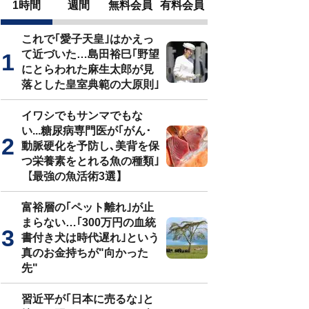
1時間
週間
無料会員
有料会員
これで｢愛子天皇｣はかえっ
て近づいた…島田裕巳｢野望
にとらわれた麻生太郎が見
落とした皇室典範の大原則｣
イワシでもサンマでもな
い...糖尿病専門医が｢がん･
動脈硬化を予防し､美背を保
つ栄養素をとれる魚の種類｣
【最強の魚活術3選】
富裕層の｢ペット離れ｣が止
まらない…｢300万円の血統
書付き犬は時代遅れ｣という
真のお金持ちが"向かった
先"
習近平が｢日本に売るな｣と