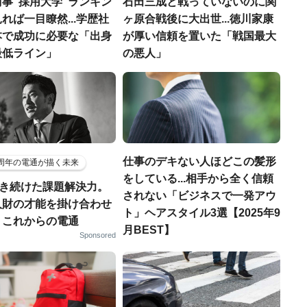
事"採用大学"ランキン
石田三成と戦っていないのに関
れば一目瞭然...学歴社
ヶ原合戦後に大出世...徳川家康
本で成功に必要な「出身
が厚い信頼を置いた「戦国最大
最低ライン」
の悪人」
仕事のデキない人ほどこの髪形
5周年の電通が描く未来
をしている...相手から全く信頼
磨き続けた課題解決力。
されない「ビジネスで一発アウ
人財の才能を掛け合わせ
ト」ヘアスタイル3選【2025年9
、これからの電通
月BEST】
Sponsored