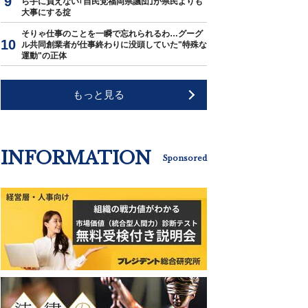
ら手に負えない｢自民党福岡県議団｣が県民よりも
大事にする掟
そりゃ仕事のことを一瞬で忘れられるわ…グーグ
ル共同創業者が仕事終わりに没頭していた"特殊な
運動"の正体
もっと見る
INFORMATION
Sponsored