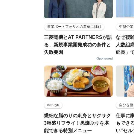
事業ポートフォリオの変革に挑戦
中堅企業
三菱電機とAT PARTNERSが語
なぜ複雑
る、新規事業開発成功の条件と
人数組
失敗要因
延長」で
Sponsored
dancyu
自分を整
繊細な脂のりの刺身とサクサク
仕事に
3種盛りフライ！黒瀬ぶりを堪
もでき
能できる特別メニュー
い”セ