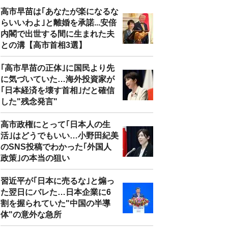
高市早苗は｢あなたが楽になるな
らいいわよ｣と離婚を承諾...安倍
内閣で出世する間に生まれた夫
との溝【高市首相3選】
｢高市早苗の正体｣に国民より先
に気づいていた…海外投資家が
｢日本経済を壊す首相｣だと確信
した"残念発言"
高市政権にとって｢日本人の生
活｣はどうでもいい…小野田紀美
のSNS投稿でわかった｢外国人
政策｣の本当の狙い
習近平が｢日本に売るな｣と煽っ
た翌日にバレた…日本企業に6
割を握られていた"中国の半導
体"の意外な急所