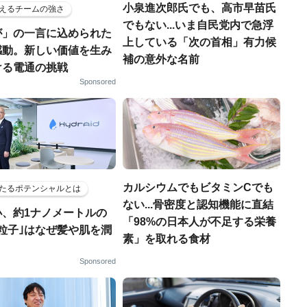
小泉進次郎氏でも、高市早苗氏
えるチームの強さ
でもない...いま自民党内で急浮
が」の一言に込められた
上している「次の首相」有力候
感動。新しい価値を生み
補の意外な名前
ける電通の挑戦
Sponsored
カルシウムでもビタミンCでも
たるポテンシャルとは
ない...骨密度と認知機能に直結
小、約1ナノメートルの
「98%の日本人が不足する栄養
粒子｣はなぜ髪や肌を潤
素」を取れる食材
Sponsored