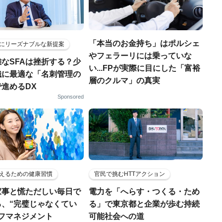
「本当のお金持ち」はポルシェ
にリーズナブルな新提案
やフェラーリには乗っていな
なSFAは挫折する？少
い...FPが実際に目にした「富裕
織に最適な「名刺管理の
層のクルマ」の真実
進めるDX
Sponsored
えるための健康習慣
官民で挑むHTTアクション
家事と慌ただしい毎日で
電力を「へらす・つくる・ため
る、“完璧じゃなくてい
る」で東京都と企業が歩む持続
ルフマネジメント
可能社会への道