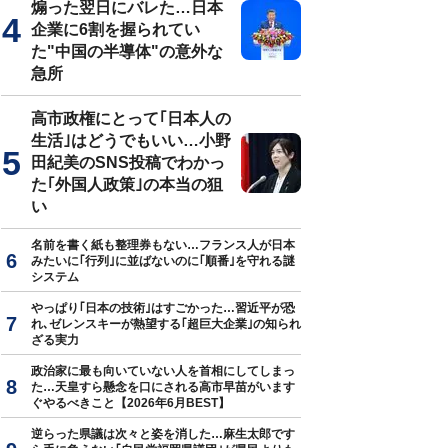
煽った翌日にバレた…日本
企業に6割を握られてい
た"中国の半導体"の意外な
急所
高市政権にとって｢日本人の
生活｣はどうでもいい…小野
田紀美のSNS投稿でわかっ
た｢外国人政策｣の本当の狙
い
名前を書く紙も整理券もない…フランス人が日本
みたいに｢行列｣に並ばないのに｢順番｣を守れる謎
システム
やっぱり｢日本の技術｣はすごかった…習近平が恐
れ､ゼレンスキーが熱望する｢超巨大企業｣の知られ
ざる実力
政治家に最も向いていない人を首相にしてしまっ
た…天皇すら懸念を口にされる高市早苗がいます
ぐやるべきこと【2026年6月BEST】
逆らった県議は次々と姿を消した…麻生太郎です