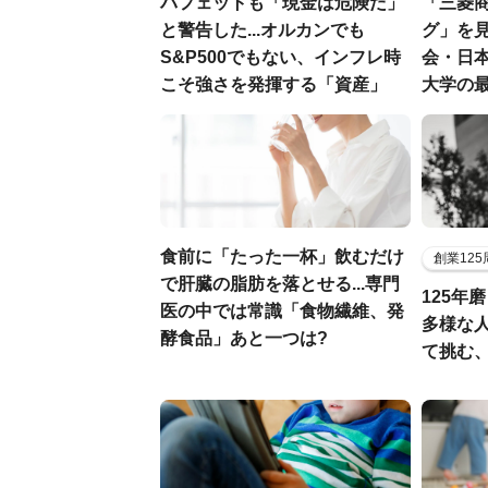
バフェットも「現金は危険だ」
「三菱商
と警告した...オルカンでも
グ」を見
S&P500でもない、インフレ時
会・日
こそ強さを発揮する「資産」
大学の
食前に「たった一杯」飲むだけ
創業12
で肝臓の脂肪を落とせる...専門
125年
医の中では常識「食物繊維、発
多様な
酵食品」あと一つは?
て挑む