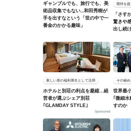
ギャンブルでも、旅行でも、美
期待を超
術品収集でもない...和田秀樹が
「さす
手を出すなという「世の中で一
驚きや
番金のかかる趣味」
出し続
新しい形の福利厚生として活用
その秘め
ホテルと別荘の利点を凝縮…経
世界最
営者が選ぶシェア別荘
｢微細水
｢GLAMDAY STYLE｣
すのか
Sponsored