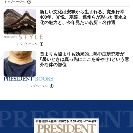
トップページへ
新しい文化は安寧から生まれる。寛永行幸
400年、光悦、宗達、遠州らが彩った寛永文
化の魅力と、今年見たい名所・名作選
トップページへ
首よりも脇よりも効果的…熱中症研究者が
｢暑いときは真っ先にここを冷やせ｣という意
外な体の部位
トップページへ