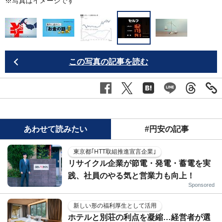
※写真はイメージです
この写真の記事を読む
あわせて読みたい
#円安の記事
東京都｢HTT取組推進宣言企業｣
リサイクル企業が節電・発電・蓄電を実
践、社員のやる気と営業力も向上！
Sponsored
新しい形の福利厚生として活用
ホテルと別荘の利点を凝縮…経営者が選