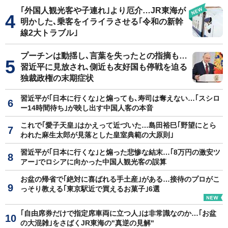
｢外国人観光客や子連れ｣より厄介…JR東海が
明かした､乗客をイライラさせる｢令和の新幹
線2大トラブル｣
プーチンは動揺し､言葉を失ったとの指摘も…
習近平に見放され､側近も友好国も停戦を迫る
独裁政権の末期症状
習近平が｢日本に行くな｣と煽っても､寿司は奪えない…｢スシロ
ー14時間待ち｣が映し出す中国人客の本音
これで｢愛子天皇｣はかえって近づいた…島田裕巳｢野望にとら
われた麻生太郎が見落とした皇室典範の大原則｣
習近平が｢日本に行くな｣と煽った悲惨な結末…｢8万円の激安ツ
アー｣でロシアに向かった中国人観光客の誤算
お盆の帰省で｢絶対に喜ばれる手土産｣がある…接待のプロがこ
っそり教える｢東京駅近で買えるお菓子｣6選
｢自由席券だけで指定席車両に立つ人｣は非常識なのか…｢お盆
の大混雑｣をさばくJR東海の"真逆の見解"