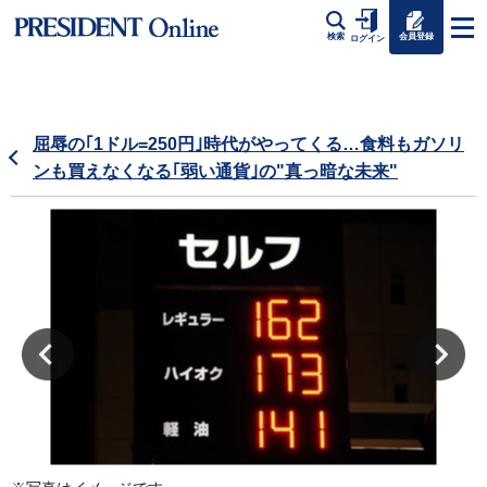
会員登録
検索
ログイン
屈辱の｢1ドル=250円｣時代がやってくる…食料もガソリ
ンも買えなくなる｢弱い通貨｣の"真っ暗な未来"