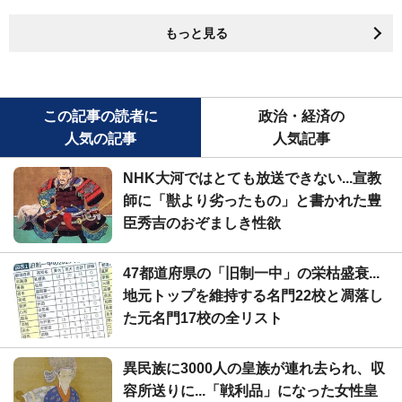
もっと見る
この記事の読者に
政治・経済の
人気の記事
人気記事
NHK大河ではとても放送できない...宣教
師に「獣より劣ったもの」と書かれた豊
臣秀吉のおぞましき性欲
47都道府県の「旧制一中」の栄枯盛衰...
地元トップを維持する名門22校と凋落し
た元名門17校の全リスト
異民族に3000人の皇族が連れ去られ、収
容所送りに...「戦利品」になった女性皇