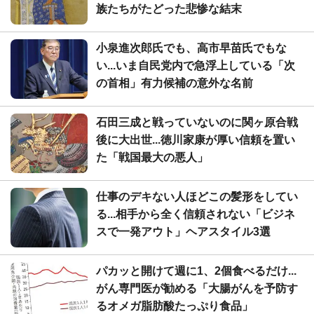
族たちがたどった悲惨な結末
小泉進次郎氏でも、高市早苗氏でもな
い...いま自民党内で急浮上している「次
の首相」有力候補の意外な名前
石田三成と戦っていないのに関ヶ原合戦
後に大出世...徳川家康が厚い信頼を置い
た「戦国最大の悪人」
仕事のデキない人ほどこの髪形をしてい
る...相手から全く信頼されない「ビジネ
スで一発アウト」ヘアスタイル3選
パカッと開けて週に1、2個食べるだけ...
がん専門医が勧める「大腸がんを予防す
るオメガ脂肪酸たっぷり食品」