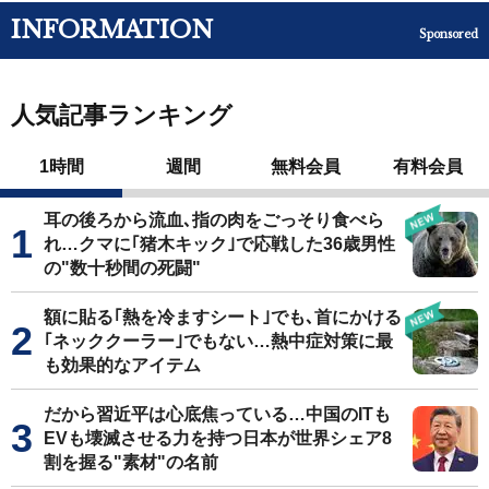
INFORMATION
Sponsored
人気記事ランキング
1時間
週間
無料会員
有料会員
耳の後ろから流血､指の肉をごっそり食べら
れ…クマに｢猪木キック｣で応戦した36歳男性
の"数十秒間の死闘"
額に貼る｢熱を冷ますシート｣でも､首にかける
｢ネッククーラー｣でもない…熱中症対策に最
も効果的なアイテム
だから習近平は心底焦っている…中国のITも
EVも壊滅させる力を持つ日本が世界シェア8
割を握る"素材"の名前