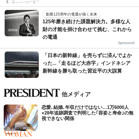
創業125周年の電通が描く未来
125年磨き続けた課題解決力。多様な人
財の才能を掛け合わせて挑む、これから
の電通
Sponsored
「日本の新幹線」を売らずに済んでよか
った...「走るほど大赤字」インドネシア
新幹線を勝ち取った習近平の大誤算
恋愛､結婚､年収だけではない…1万6000人
×28年追跡調査で判明した｢容姿と寿命｣の無
視できない関係