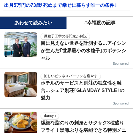
出月5万円の73歳｢死ぬまで幸せに暮らす唯一の条件｣
あわせて読みたい
#幸福度の記事
微粒子工学の専門家が解説
目に見えない世界を計測する…アイシン
が生んだ｢世界最小の水粒子｣のポテンシ
ャル
Sponsored
忙しいビジネスパーソンを癒やす
ホテルのサービスと別荘の独立性を融
合…シェア別荘｢GLAMDAY STYLE｣の
魅力
Sponsored
dancyu
繊細な脂のりの刺身とサクサク3種盛り
フライ！黒瀬ぶりを堪能できる特別メニ