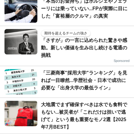
「本当のお金持ち」はポルシェやフェラ
ーリには乗っていない...FPが実際に目に
した「富裕層のクルマ」の真実
期待を超えるチームの強さ
「さすが」の一言に込められた驚きや感
動。新しい価値を生み出し続ける電通の
挑戦
Sponsored
「三菱商事"採用大学"ランキング」を見
れば一目瞭然...学歴社会・日本で成功に
必要な「出身大学の最低ライン」
大地震でまず確保すべきは水でも食料で
もない...被災者が「これだけは担いで逃
げて」という最も重要なモノ2選【2025
年7月BEST】