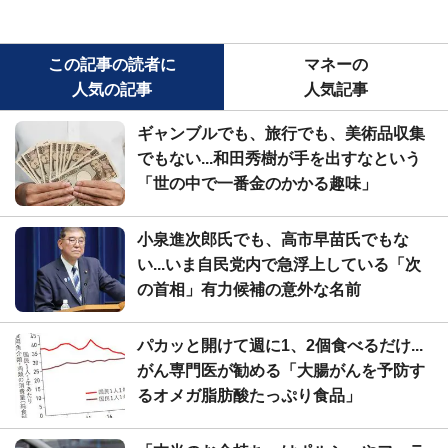
この記事の読者に
マネーの
人気の記事
人気記事
ギャンブルでも、旅行でも、美術品収集
でもない...和田秀樹が手を出すなという
「世の中で一番金のかかる趣味」
小泉進次郎氏でも、高市早苗氏でもな
い...いま自民党内で急浮上している「次
の首相」有力候補の意外な名前
パカッと開けて週に1、2個食べるだけ...
がん専門医が勧める「大腸がんを予防す
るオメガ脂肪酸たっぷり食品」