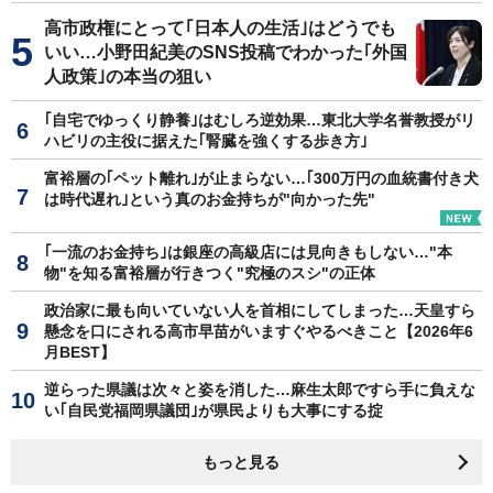
高市政権にとって｢日本人の生活｣はどうでも
いい…小野田紀美のSNS投稿でわかった｢外国
人政策｣の本当の狙い
｢自宅でゆっくり静養｣はむしろ逆効果…東北大学名誉教授がリ
ハビリの主役に据えた｢腎臓を強くする歩き方｣
富裕層の｢ペット離れ｣が止まらない…｢300万円の血統書付き犬
は時代遅れ｣という真のお金持ちが"向かった先"
｢一流のお金持ち｣は銀座の高級店には見向きもしない…"本
物"を知る富裕層が行きつく"究極のスシ"の正体
政治家に最も向いていない人を首相にしてしまった…天皇すら
懸念を口にされる高市早苗がいますぐやるべきこと【2026年6
月BEST】
逆らった県議は次々と姿を消した…麻生太郎ですら手に負えな
い｢自民党福岡県議団｣が県民よりも大事にする掟
もっと見る