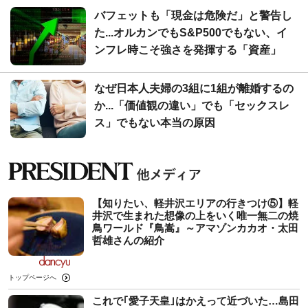
バフェットも「現金は危険だ」と警告し
た...オルカンでもS&P500でもない、イ
ンフレ時こそ強さを発揮する「資産」
なぜ日本人夫婦の3組に1組が離婚するの
か...「価値観の違い」でも「セックスレ
ス」でもない本当の原因
【知りたい、軽井沢エリアの行きつけ⑤】軽
井沢で生まれた想像の上をいく唯一無二の焼
鳥ワールド『鳥嵩』～アマゾンカカオ・太田
哲雄さんの紹介
トップページへ
これで｢愛子天皇｣はかえって近づいた…島田