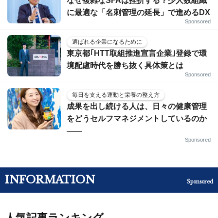
なぜ複雑なSFAは挫折する？少人数組織
に最適な「名刺管理の延長」で進めるDX
Sponsored
選ばれる企業になるために
東京都｢HTT取組推進宣言企業｣登録で環
境配慮時代を勝ち抜く具体策とは
Sponsored
毎日を支える運動と栄養の整え方
成果を出し続ける人は、日々の健康管理
をどうセルフマネジメントしているのか
——
Sponsored
INFORMATION
Sponsored
人気記事ランキング