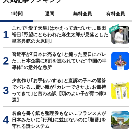
1時間
週間
無料会員
有料会員
これで｢愛子天皇｣はかえって近づいた…島田
裕巳｢野望にとらわれた麻生太郎が見落とした
皇室典範の大原則｣
習近平が｢日本に売るな｣と煽った翌日にバレ
た…日本企業に6割を握られていた"中国の半
導体"の意外な急所
夕食作り｢お手伝いする｣と直訴の子への返答
でバレる…賢い親が｢カレーできたよ｡お皿持
ってきて｣と言わぬ訳【頭のよい子が育つ家3
選】
名前を書く紙も整理券もない…フランス人が
日本みたいに｢行列｣に並ばないのに｢順番｣を
守れる謎システム